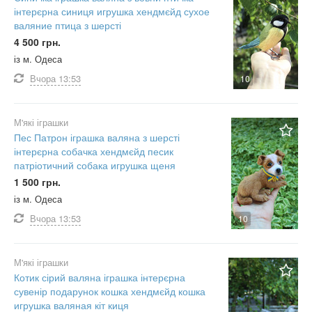
інтерєрна синиця игрушка хендмєйд сухое
валяние птица з шерсті
4 500 грн.
із м. Одеса
Вчора
13:53
10
М'які іграшки
Пес Патрон іграшка валяна з шерсті
інтерєрна собачка хендмєйд песик
патріотичний собака игрушка щеня
1 500 грн.
із м. Одеса
Вчора
13:53
10
М'які іграшки
Котик сірий валяна іграшка інтерєрна
сувенір подарунок кошка хендмєйд кошка
игрушка валяная кіт киця