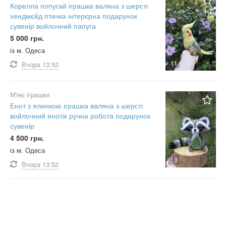
Корелла попугай іграшка валяна з шерсті
хендмєйд птичка інтерєрна подарунок
сувенір войлочний папуга
5 000 грн.
із м. Одеса
11
Вчора
13:52
М'які іграшки
Енот з ялинкою іграшка валяна з шерсті
войлочний енотік ручна робота подарунок
сувенір
4 500 грн.
із м. Одеса
10
Вчора
13:52