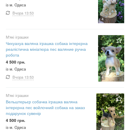
із м. Одеса
Вчора
13:53
4
М'які іграшки
Чихуахуа валяна іграшка собака інтерєрна
реалістична мініатюра пес валяние ручна
робота
4 500 грн.
із м. Одеса
Вчора
13:53
4
М'які іграшки
Вельштерьєр собачка іграшка валяна
інтерєрна пес войлочний собака на заказ
подарунок сувенір
4 500 грн.
із м. Одеса