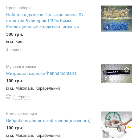
Ігрові набори
Набор солдатиков Польские воины Xvii
столетия 8 фигурок 1/32м 54мм,
Коллекционные солдатики, игрушки
11
500 грн.
із м. Київ
4 серпня
Музичні іграшки
Микрофон караоке 'hannamontana'
7
100 грн.
із м. Миколаїв, Корабельний
2 серпня
Коляски-люльки
Виброблок для детской качели(шизлонга)
100 грн.
4
із м. Миколаїв, Корабельний