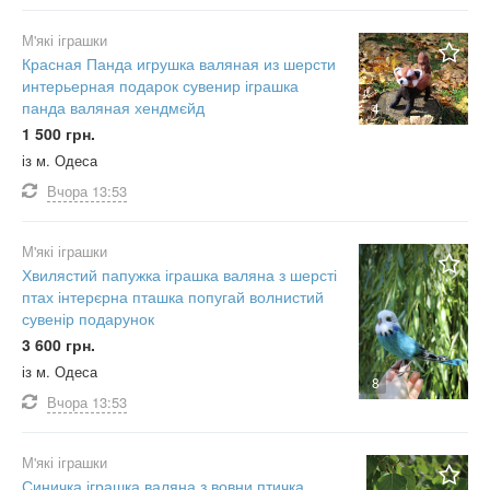
М'які іграшки
Красная Панда игрушка валяная из шерсти
интерьерная подарок сувенир іграшка
панда валяная хендмєйд
4
1 500 грн.
із м. Одеса
Вчора
13:53
М'які іграшки
Хвилястий папужка іграшка валяна з шерсті
птах інтерєрна пташка попугай волнистий
сувенір подарунок
3 600 грн.
із м. Одеса
8
Вчора
13:53
М'які іграшки
Синичка іграшка валяна з вовни птичка