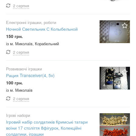
2 серпня
Електронні іграшки, роботи
Ночной Светильник С Колыбельной
150 грн.
6
із м. Миколаїв, Корабельний
2 серпня
Розвиваючі іграшки
Рация Transceiver(4, 5v)
100 грн.
4
із м. Миколаїв
2 серпня
Ігрові набори
Ігровий набір солдатиків Кримські татари
воїни 17 століття 8фігурок, Колекційні
солдатики, іграшки