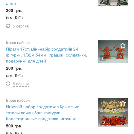
5
дітей
200 грн.
із м. Київ
5 серпня
Ігрові набори
Пірати 17ст. міні-набір солдатиків 2-і
фігурки, 1/32м 54мм, іграшки, солдатики,
8
подарунки для дітей
200 грн.
із м. Київ
5 серпня
Ігрові набори
Игровой набор солдатиков Крымские
татары воины 8шт. фигурки,
Коллекционные солдатики, игрушки
12
500 грн.
із м. Київ