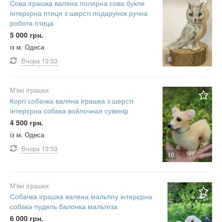
Сова іграшка валяна полярна сова букля
інтерєрна птиця з шерсті подарунок ручна
робота птица
5 000 грн.
із м. Одеса
6
Вчора
13:53
М'які іграшки
Коргі собачка валяна іграшка з шерсті
інтерєрна собака войлочная сувенір
4 500 грн.
із м. Одеса
Вчора
13:53
10
М'які іграшки
Собачка іграшка валяна мальтіпу інтерєрна
собака пудель балонка мальтеза
6 000 грн.