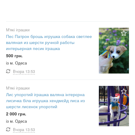
М'які іграшки
Пес Патрон брошь игрушка собака светлее
валяная из шерсти ручной работы
интерьерная песик іграшка
500 грн.
із м. Одеса
7
Вчора
13:53
М'які іграшки
Лис упоротий іграшка валяна інтерєрна
лисичка біла игрушка хендмєйд лиса из
шерсти лисенок упоротий
2 000 грн.
із м. Одеса
7
Вчора
13:53