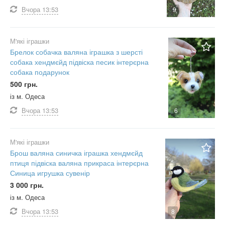
Вчора
13:53
9
М'які іграшки
Брелок собачка валяна іграшка з шерсті
собака хендмєйд підвіска песик інтерєрна
собака подарунок
500 грн.
із м. Одеса
Вчора
13:53
6
М'які іграшки
Брош валяна синичка іграшка хендмєйд
птиця підвіска валяна прикраса інтерєрна
Синица игрушка сувенір
3 000 грн.
із м. Одеса
Вчора
13:53
8