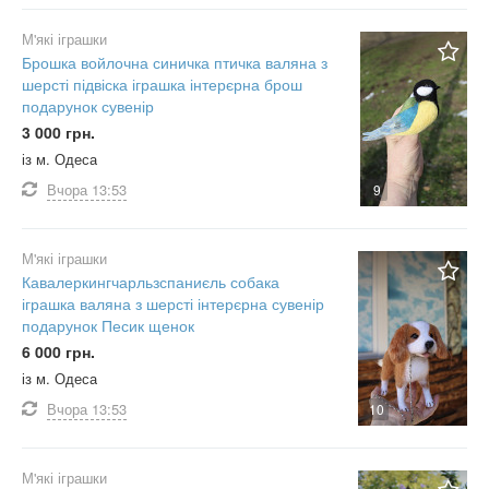
М'які іграшки
Брошка войлочна синичка птичка валяна з
шерсті підвіска іграшка інтерєрна брош
подарунок сувенір
3 000 грн.
із м. Одеса
Вчора
13:53
9
М'які іграшки
Кавалеркингчарльзспаниєль собака
іграшка валяна з шерсті інтерєрна сувенір
подарунок Песик щенок
6 000 грн.
із м. Одеса
Вчора
13:53
10
М'які іграшки