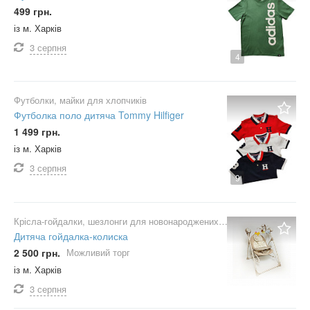
499 грн.
із м. Харків
3 серпня
4
Футболки, майки для хлопчиків
Футболка поло дитяча Tommy Hilfiger
1 499 грн.
із м. Харків
3 серпня
9
Крісла-гойдалки, шезлонги для новонароджених
Дитяча гойдалка-колиска
2 500 грн.
Можливий торг
із м. Харків
3 серпня