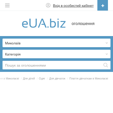
Вхід в особистий кабінет
Українська
оголошення
Русский
Українська
Миколаїв
Категорія
я в Миколаєві
/
Для дітей
/
Одяг
/
Для дівчаток
/
Плаття дівчаткам в Миколаєві