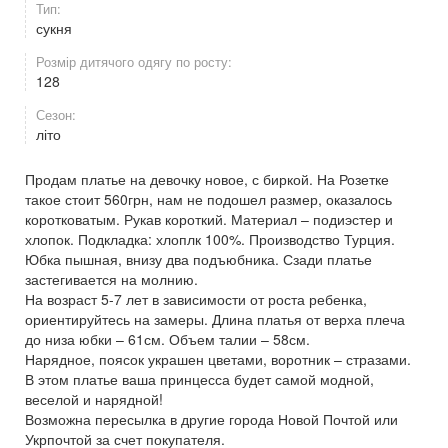
Тип:
сукня
Розмір дитячого одягу по росту:
128
Сезон:
літо
Продам платье на девочку новое, с биркой. На Розетке
такое стоит 560грн, нам не подошел размер, оказалось
коротковатым. Рукав короткий. Материал – подиэстер и
хлопок. Подкладка: хлоплк 100%. Производство Турция.
Юбка пышная, внизу два подъюбника. Сзади платье
застегивается на молнию.
На возраст 5-7 лет в зависимости от роста ребенка,
ориентируйтесь на замеры. Длина платья от верха плеча
до низа юбки – 61см. Объем талии – 58см.
Нарядное, поясок украшен цветами, воротник – стразами.
В этом платье ваша принцесса будет самой модной,
веселой и нарядной!
Возможна пересылка в другие города Новой Почтой или
Укрпочтой за счет покупателя.