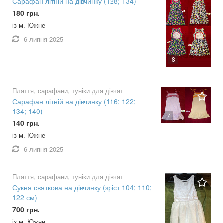
Сарафан літній на дівчинку (128; 134)
180 грн.
із м. Южне
6 липня
2025
8
Плаття, сарафани, туніки для дівчат
Сарафан літній на дівчинку (116; 122;
134; 140)
7
140 грн.
із м. Южне
6 липня
2025
Плаття, сарафани, туніки для дівчат
Сукня святкова на дівчинку (зріст 104; 110;
122 см)
700 грн.
із м. Южне