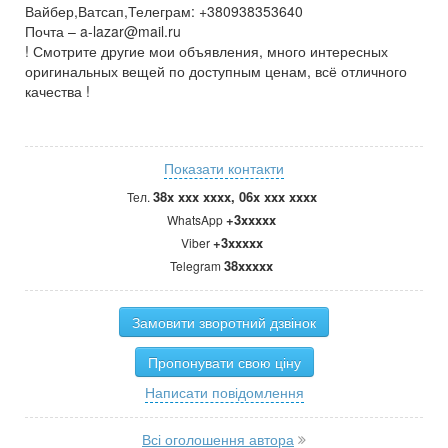
Вайбер,Ватсап,Телеграм: +380938353640
Почта –
a-lazar@mail.ru
! Смотрите другие мои объявления, много интересных
оригинальных вещей по доступным ценам, всё отличного
качества !
Показати контакти
38x xxx xxxx, 06x xxx xxxx
Тел.
+3xxxxx
WhatsApp
+3xxxxx
Viber
38xxxxx
Telegram
Замовити зворотний дзвінок
Пропонувати свою ціну
Написати повідомлення
Всі оголошення автора