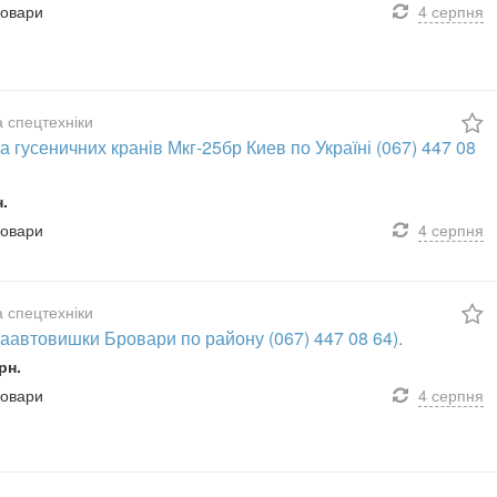
ровари
4 серпня
 спецтехніки
 гусеничних кранів Мкг-25бр Киев по Україні (067) 447 08
н.
ровари
4 серпня
 спецтехніки
аавтовишки Бровари по району (067) 447 08 64).
рн.
ровари
4 серпня