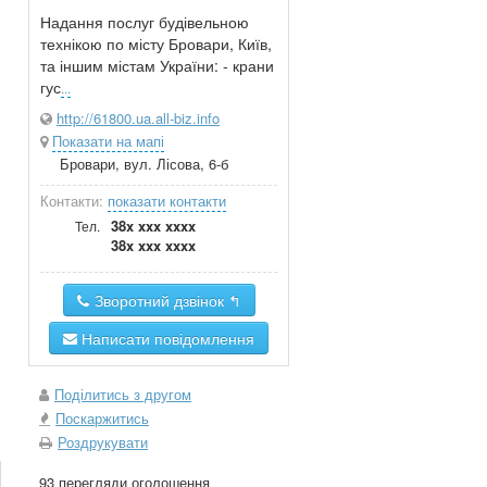
Надання послуг будівельною
технікою по місту Бровари, Київ,
та іншим містам України: - крани
гус
...
http://61800.ua.all-biz.info
Показати на мапі
Бровари, вул. Лісова, 6-б
Контакти:
показати контакти
38x xxx xxxx
Тел.
38x xxx xxxx
Зворотний дзвінок ↰
Написати повідомлення
Поділитись з другом
Поскаржитись
Роздрукувати
93 перегляди оголошення