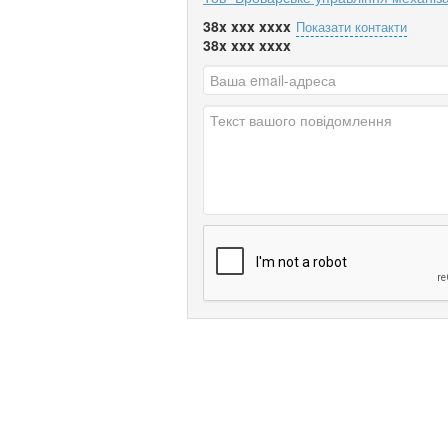
38x xxx xxxx
Показати контакти
38x xxx xxxx