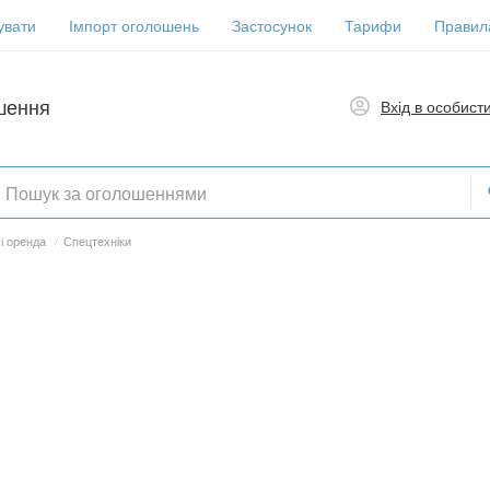
увати
Імпорт оголошень
Застосунок
Тарифи
Правил
шення
Вхід в особист
і оренда
/
Спецтехніки