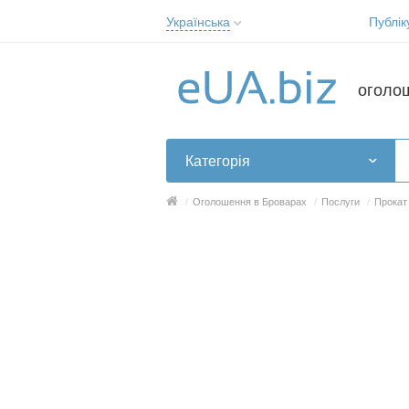
Українська
Публік
Русский
Українська
оголо
Категорія
/
Оголошення в Броварах
/
Послуги
/
Прокат 