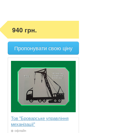
940 грн.
Пропонувати свою ціну
Тов "Броварське управління
механізації"
офлайн