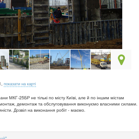
1,
показати на карті
ани МКГ-25БР не тількі по місту Київі, але й по іншим містам
, монтаж, демонтаж та обслуговування виконуємо власними силами.
ністи. Дозвіл на виконання робіт - маємо.
ції"