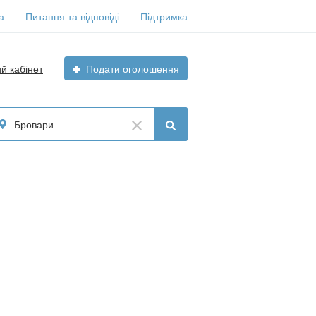
а
Питання та відповіді
Підтримка
ий кабінет
Подати оголошення
Бровари