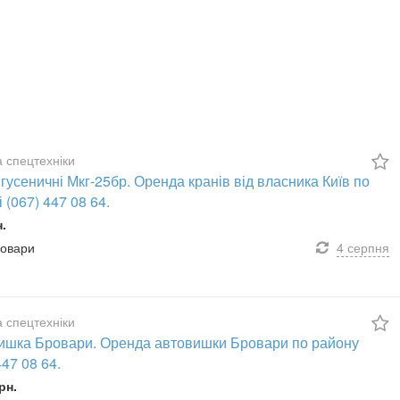
 спецтехніки
гусеничні Мкг-25бр. Оренда кранів від власника Київ по
і (067) 447 08 64.
н.
ровари
4 серпня
 спецтехніки
ишка Бровари. Оренда автовишки Бровари по району
447 08 64.
рн.