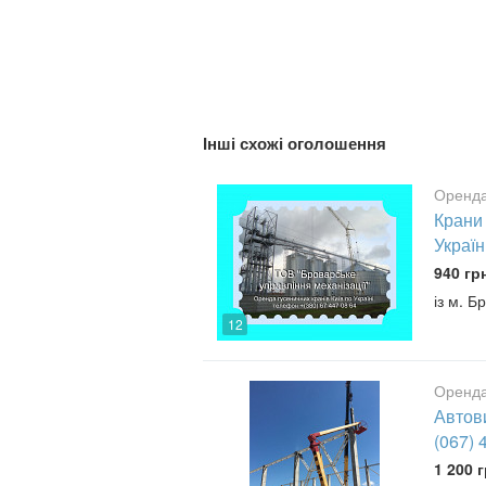
Інші схожі оголошення
Оренда
Крани 
Україн
940 гр
із м. Б
12
Оренда
Автов
(067) 
1 200 г