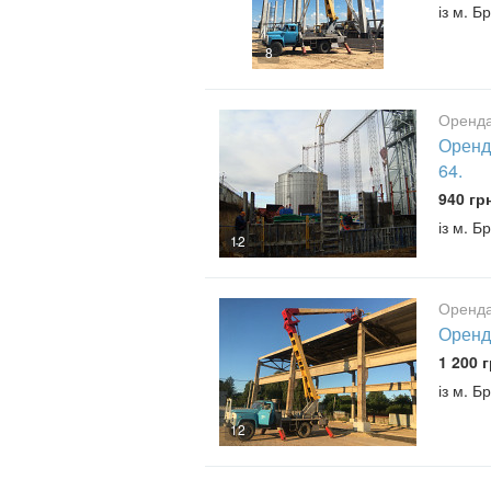
із м. Б
8
Оренда
Оренда
64.
940 гр
із м. Б
12
Оренда
Оренд
1 200 г
із м. Б
12