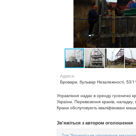
Адреса:
Бровари, бульвар Незалежності, 53/1
Управління надає в оренду гусеничні кр
України. Перевезення кранів, наладку
Крани обслуговують кваліфіковані маши
Зв'яжіться з автором оголошення
Тов "Броварське управління механіза