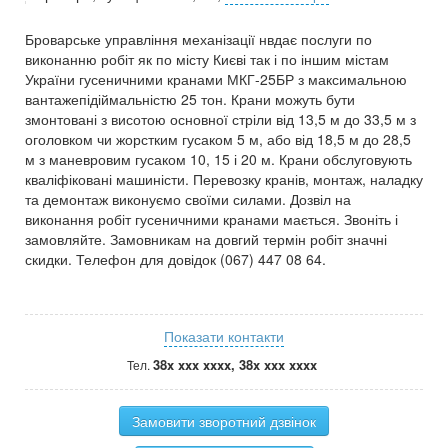
Броварське управління механізації нвдає послуги по
виконанню робіт як по місту Києві так і по іншим містам
України гусеничними кранами МКГ-25БР з максимальною
вантажепідіймальністю 25 тон. Крани можуть бути
змонтовані з висотою основної стріли від 13,5 м до 33,5 м з
оголовком чи жорстким гусаком 5 м, або від 18,5 м до 28,5
м з маневровим гусаком 10, 15 і 20 м. Крани обслуговують
кваліфіковані машиністи. Перевозку кранів, монтаж, наладку
та демонтаж виконуємо своїми силами. Дозвіл на
виконання робіт гусеничними кранами мається. Звоніть і
замовляйте. Замовникам на довгий термін робіт значні
скидки. Телефон для довідок (067) 447 08 64.
Показати контакти
38x xxx xxxx, 38x xxx xxxx
Тел.
Замовити зворотний дзвінок