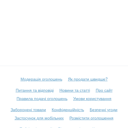
Модерація оголошень
Як продати швидше?
Питання та відповіді
Новини та статті
Про сайт
Правила подачі оголошень
Умови користування
Заборонені товари
Конфіденційність
Безпечні угоди
Застосунок для мобільних
Розмістити оголошення