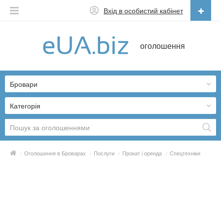
Вхід в особистий кабінет
Українська
оголошення
Русский
Українська
Бровари
Категорія
/
Оголошення в Броварах
/
Послуги
/
Прокат і оренда
/
Спецтехніки