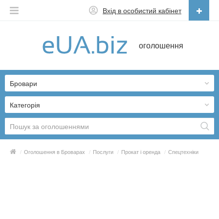
Вхід в особистий кабінет
Українська
оголошення
Русский
Українська
Бровари
Категорія
/
Оголошення в Броварах
/
Послуги
/
Прокат і оренда
/
Спецтехніки