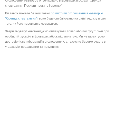
Оголошення №385305 опубліковано в Броварах в розділ "Оренда
спецтехніки, Послуги прокату і оренди".
Ви також можете безкоштовно
розмістити оголошення в категорію
"Оренда спецтехніки"
і воно буде опубліковано на сайті одразу після
того, як його перевірить модератор.
Зверніть увагу! Рекомендуємо оплачувати товар або послугу тільки при
особистій зустрічі в Броварах або ж післяплатою. Ми не гарантуємо
достовірність інформації в оголошеннях, а також не беремо участь в
угодах між продавцями та покупцями.