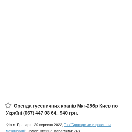
Оренда гусеничних кранів Мкг-25бр Киев по
Україні (067) 447 08 64.
,
940 грн.
із м. Бровари
| 20 вересня 2022,
Тов "Броварське управління
механізації"
, номер: 385305, перегляди: 248