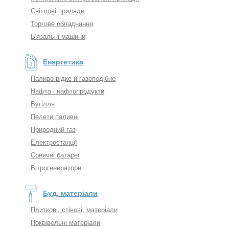
Світлові прилади
Торгове обладнання
В'язальні машини
Енергетика
Паливо рідке й газоподібне
Нафта і нафтопродукти
Вугілля
Пелети паливні
Природний газ
Електростанції
Сонячні батареї
Вітрогенератори
Буд. матеріали
Плиткові, стінові, матеріали
Покрівельні матеріали