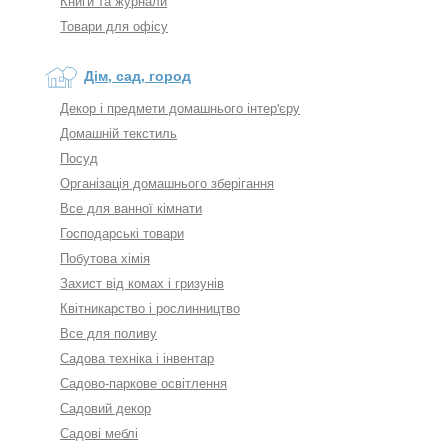
Книги та журнали
Товари для офісу
Дім, сад, город
Декор і предмети домашнього інтер'єру
Домашній текстиль
Посуд
Організація домашнього зберігання
Все для ванної кімнати
Господарські товари
Побутова хімія
Захист від комах і гризунів
Квітникарство і рослинництво
Все для поливу
Садова техніка і інвентар
Садово-паркове освітлення
Садовий декор
Садові меблі