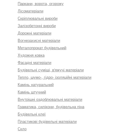
Паркани, ворота, огорожу
Лісоматеріали
Скріплювальні вироби
Залізобетонні вироби
Дорожні матеріали
Вогнезахисні матеріали
Металопрокат будівельний
Художня ковка
Фасадні матеріали
Будівельні суміші, в'яжучі матеріали
Тепло, шумо-, гідро- ізоляційні матеріали
Камінь натуральний
Камінь штучний
Внутрішні оздоблювальні матеріали
Граматика, силікони, будівельна піна
Будівельні клеї
Пластикові будівельні матеріали
Скло