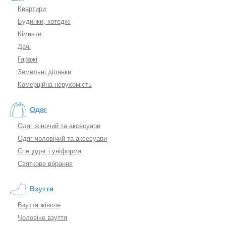
Квартири
Будинки, котеджі
Кімнати
Дачі
Гаражі
Земельні ділянки
Комерційна нерухомість
Одяг
Одяг жіночий та аксесуари
Одяг чоловічий та аксесуари
Спецодяг і уніформа
Святкове вбрання
Взуття
Взуття жіноче
Чоловіче взуття