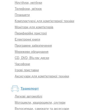
Ноутбуки, нетбуки
Телефони, зв'язок
Планшети
Комплектуючі для комп'ютерної техніки
Монітори для комп'ютерів
Периферійні пристрої
Електронні книги
Програмне забезпечення
Мережеве обладнання
CD, DVD, Blu-ray диски
Часофони
Ігрові приставки
Аксесуари для комп'ютерної техніки
Транспорт
Легкові автомобілі
Мотоцикли, квадроцикли, скутери
Велосипеди, самокати та аксесуари