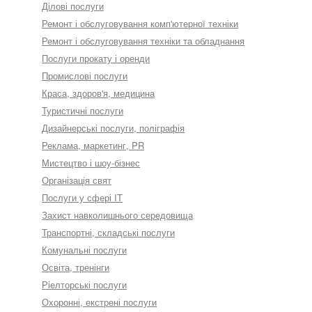
Ділові послуги
Ремонт і обслуговування комп'ютерної техніки
Ремонт і обслуговування техніки та обладнання
Послуги прокату і оренди
Промислові послуги
Краса, здоров'я, медицина
Туристичні послуги
Дизайнерські послуги, поліграфія
Реклама, маркетинг, PR
Мистецтво і шоу-бізнес
Організація свят
Послуги у сфері IT
Захист навколишнього середовища
Транспортні, складські послуги
Комунальні послуги
Освіта, тренінги
Ріелторські послуги
Охоронні, екстрені послуги