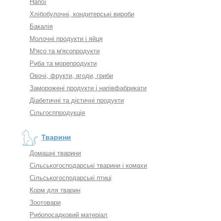
Напої
Хлібобулочні, кондитерські вироби
Бакалія
Молочні продукти і яйця
М'ясо та м'ясопродукти
Риба та морепродукти
Овочі, фрукти, ягоди, гриби
Заморожені продукти і напівфабрикати
Діабетичні та дієтичні продукти
Сільгосппродукція
Тварини
Домашні тварини
Сільськогосподарські тварини і комахи
Сільськогосподарські птиці
Корм для тварин
Зоотовари
Рибопосадковий матеріал