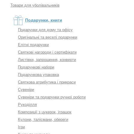
Товари для уболівальників
Подарунки, книги
Подарунки для дому та офісу
Оригінальні та веселі подарунки
Елітні подарунки
Святкові нагороди і сертифікати
Листівки, запрошення, конверти
Подарункові набори
Подарункова упаковка
Святкова атрибутика і прикраси
Сувеніри
Сувеніри та подарунки ручної роботи
Рукоділля
Композиції з цукерок, іграшок
Кулони, талісмани, обереги
Ігри