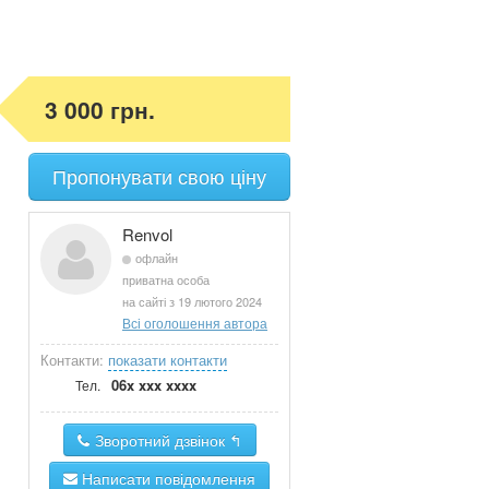
3 000 грн.
Пропонувати свою ціну
Renvol
офлайн
приватна особа
на сайті з 19 лютого 2024
Всі оголошення автора
Контакти:
показати контакти
06x xxx xxxx
Тел.
Зворотний дзвінок ↰
Написати повідомлення