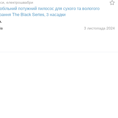
си, електрошвабри
обільний потужний пилосос для сухого та вологого
ання The Black Series, 3 насадки
н.
їв
3 листопада
2024