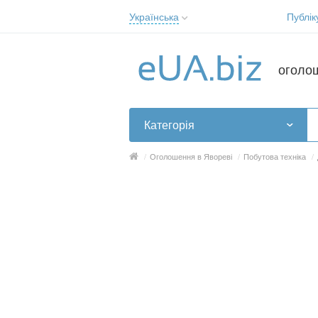
Українська
Публік
Русский
Українська
оголо
Категорія
/
Оголошення в Явореві
/
Побутова техніка
/