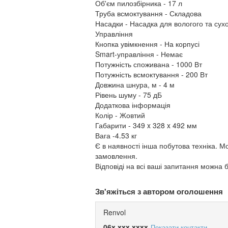
Об'єм пилозбірника - 17 л
Труба всмоктування - Складова
Насадки - Насадка для вологого та сухо
Управління
Кнопка увімкнення - На корпусі
Smart-управління - Немає
Потужність споживана - 1000 Вт
Потужність всмоктування - 200 Вт
Довжина шнура, м - 4 м
Рівень шуму - 75 дБ
Додаткова інформація
Колір - Жовтий
Габарити - 349 x 328 x 492 мм
Вага -4.53 кг
Є в наявності інша побутова техніка. 
замовлення.
Відповіді на всі ваші запитання можн
Зв'яжіться з автором оголошення
Renvol
06x xxx xxxx
Показати контакти