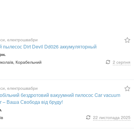
си, електрошвабри
й пылесос Dirt Devil Dd026 аккумуляторный
рн.
Миколаїв, Корабельний
2 серпня
си, електрошвабри
обільний бездротовий вакуумний пилосос Car vacuum
r – Ваша Свобода від бруду!
н.
їв
22 листопада
2025