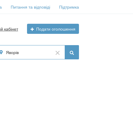
а
Питання та відповіді
Підтримка
ий кабінет
Подати оголошення
Яворів