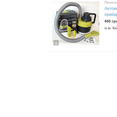
Пилосо
Автом
прибир
450 гр
із м. Ки
8