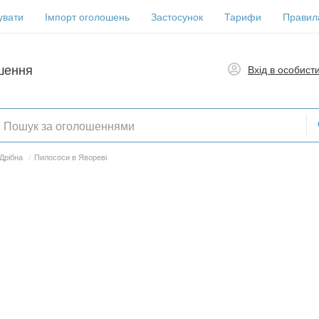
увати
Імпорт оголошень
Застосунок
Тарифи
Правил
шення
Вхід в особист
Дрібна
/
Пилососи в Явореві