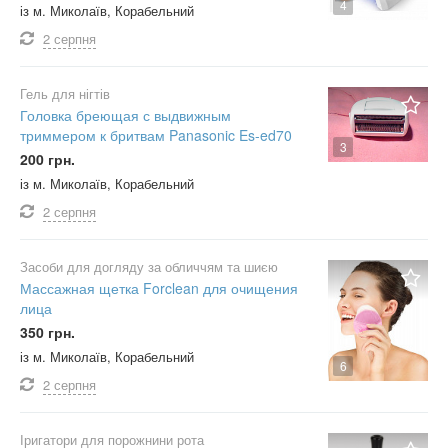
4
із м. Миколаїв, Корабельний
2 серпня
Гель для нігтів
Головка бреющая с выдвижным
триммером к бритвам Panasonic Es-ed70
3
200 грн.
із м. Миколаїв, Корабельний
2 серпня
Засоби для догляду за обличчям та шиєю
Массажная щетка Forclean для очищения
лица
350 грн.
із м. Миколаїв, Корабельний
6
2 серпня
Іригатори для порожнини рота