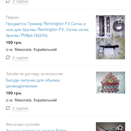
2 серпня
Перуки
Продаётся Тример Remington F3 Сетка и
нож для бритвы Remington F3, Сетка сетка
бритвы Philips Hq3/hq
100 грн.
із м. Миколаїв, Корабельний
11
2 серпня
Засоби по догляду за волоссям
Бигуди-липучки для обьема,
цилиндрические
4
100 грн.
із м. Миколаїв, Корабельний
2 серпня
Фіксатори суглобів
Защита голени от ударов Erima