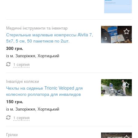
Медичні інструменти та інвентар
Стерильные марлевые компрессы Alvita 7,
3
5x7, 5 см, 50 пакетиков по 2шт.
300 грн.
із м. Запоріжжя, Хортицький
1 серпня
Інвалідні коляски
Чехлы на сиденье Trionic Veloped для
4
колесного роллатора для инвалидов
150 грн.
із м. Запоріжжя, Хортицький
1 серпня
Грілки