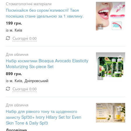
Стоматологічні матеріали
Посміхайся без сором’язливості! Твоя
посмішка стане ідеальною за 1 хвилину.
199 грн.
3
із м. Київ
Сьогодні
0:00
Для обличчя
Набір косметики Bioaqua Avocado Elasticity
Moisturizing Six-piece Set
899 грн.
3
із м. Київ, Дніпровський
Сьогодні
0:00
Для обличчя
Набір для рівного тону та щоденного
захисту Spf30+ Ivory Hillary Set for Even
Skin Tone & Daily Spf3
Договірна