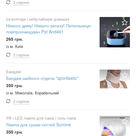
3 серпня
Інгалятори і небулайзери домашні
Ніякого диму! Ніякого запаху! Пепельниця-
повітроочищувач Pot And461
265 грн.
3
із м. Київ
3 серпня
Бандажі
Бандаж шейного отдела "sportlastic"
7
350 грн.
із м. Миколаїв, Корабельний
2 серпня
УФ і LED лампи для лаків і гель-лаків
Лампа для сушки ногтей Sunone
350 грн.