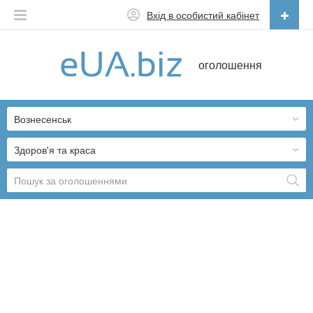
Вхід в особистий кабінет
Українська
оголошення
Русский
Українська
Вознесенськ
Здоров'я та краса