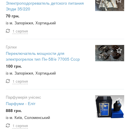
Электроподогреватель детского питания
2
Эпдм 35/220
70 грн.
із м. Запоріжжя, Хортицький
1 серпня
Грілки
Переключатель мощности для
9
электрогрелок тип Пн-58/е 77005 Ссср
100 грн.
із м. Запоріжжя, Хортицький
1 серпня
Парфумерія унісекс
Парфуми - Еліт
888 грн.
5
із м. Київ, Соломенський
1 серпня