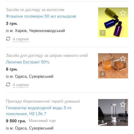
Засоби по догляду за волоссям
Флакони полімерні 50 мл кольорові
3 грн.
із м. Харків, Червонозаводський
7
4 серпня
Засоби для догляду за шкірою навколо очей
Лисички Екстракт 50%
8 грн.
6
із м. Одеса, Суворівський
3 серпня
Прилади біорезонансної терапії домашні
Генератор водородной воды 5-го
поколения, H2 Life 7
9 500 грн.
Можливий торг
8
із м. Одеса, Суворівський