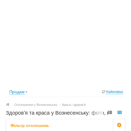
Продам
Найновіші
/
Оголошення у Вознесенську
/
Краса і здоров'я
Здоров'я та краса у Вознесенську: фото, ціни
Фільтр оголошень