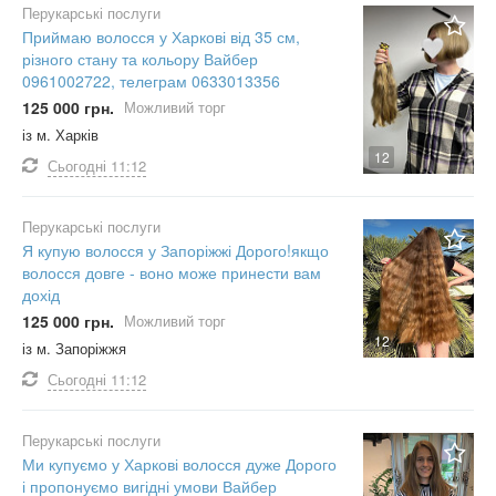
Перукарські послуги
Приймаю волосся у Харкові від 35 см,
різного стану та кольору Вайбер
0961002722, телеграм 0633013356
125 000 грн.
Можливий торг
із м. Харків
12
Сьогодні
11:12
Перукарські послуги
Я купую волосся у Запоріжжі Дорого!якщо
волосся довге - воно може принести вам
дохід
125 000 грн.
Можливий торг
12
із м. Запоріжжя
Сьогодні
11:12
Перукарські послуги
Ми купуємо у Харкові волосся дуже Дорого
і пропонуємо вигідні умови Вайбер