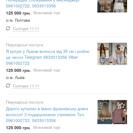
0961002722, 0633013356
12
125 000 грн.
Можливий торг
із м. Полтава
Сьогодні
11:11
Перукарські послуги
Я купую у Львові волосся від 35 см і роблю
це чесно Telegram 0633013356 Viber
12
0961002722
125 000 грн.
Можливий торг
із м. Львів
Сьогодні
11:11
Перукарські послуги
Дорого купуємо в Івано-франківську довге
волосся! З подарунковою стрижкою Тел.
12
0961002722, 0633013356
125 000 грн.
Можливий торг