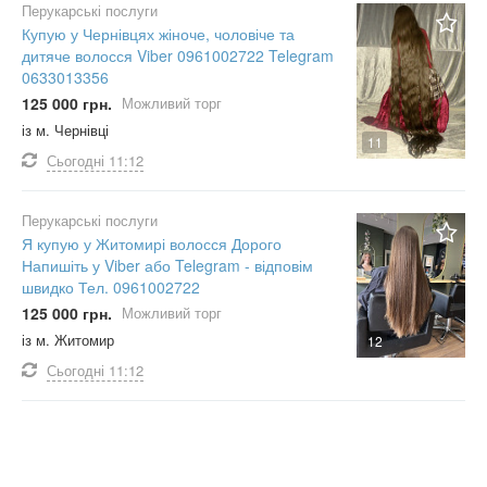
Перукарські послуги
Купую у Чернівцях жіноче, чоловіче та
дитяче волосся Viber 0961002722 Telegram
0633013356
125 000 грн.
Можливий торг
із м. Чернівці
11
Сьогодні
11:12
Перукарські послуги
Я купую у Житомирі волосся Дорого
Напишіть у Viber або Telegram - відповім
швидко Тел. 0961002722
125 000 грн.
Можливий торг
із м. Житомир
12
Сьогодні
11:12