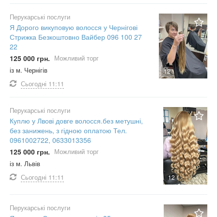
Перукарські послуги
Я Дорого викуповую волосся у Чернігові
Стрижка Безкоштовно Вайбер 096 100 27
22
125 000 грн.
Можливий торг
із м. Чернігів
12
Сьогодні
11:11
Перукарські послуги
Куплю у Лвові довге волосся.без метушні,
без занижень, з гідною оплатою Тел.
0961002722, 0633013356
125 000 грн.
Можливий торг
із м. Львів
Сьогодні
11:11
12
Перукарські послуги