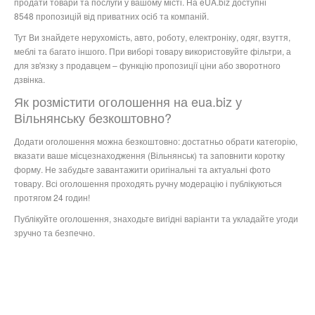
продати товари та послуги у вашому місті. На eUA.biz доступні
8548 пропозицій від приватних осіб та компаній.
Тут Ви знайдете нерухомість, авто, роботу, електроніку, одяг, взуття,
меблі та багато іншого. При виборі товару використовуйте фільтри, а
для зв'язку з продавцем – функцію пропозиції ціни або зворотного
дзвінка.
Як розмістити оголошення на eua.biz у
Вільнянську безкоштовно?
Додати оголошення можна безкоштовно: достатньо обрати категорію,
вказати ваше місцезнаходження (Вільнянськ) та заповнити коротку
форму. Не забудьте завантажити оригінальні та актуальні фото
товару. Всі оголошення проходять ручну модерацію і публікуються
протягом 24 годин!
Публікуйте оголошення, знаходьте вигідні варіанти та укладайте угоди
зручно та безпечно.