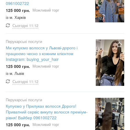
0961002722
125 000 грн.
Можливий торг
із м. Харків
12
Сьогодні
11:12
Перукарські послуги
Ми купуємо волосся у Львові-дорого і
працюємо чесно з кожним клієнтом
Instagram: buying_your_hair
125 000 грн.
Можливий торг
із м. Львів
Сьогодні
11:12
12
Перукарські послуги
Купуємо у Прилуках волосся Дорого!
Приватний сервіс викупу волосся преміум-
рівня! Вайбер 0961002722
125 000 грн.
Можливий торг