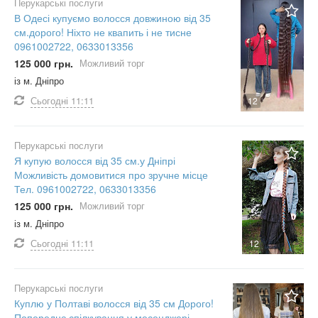
Перукарські послуги
В Одесі купуємо волосся довжиною від 35
см.дорого! Ніхто не квапить і не тисне
0961002722, 0633013356
125 000 грн.
Можливий торг
із м. Дніпро
Сьогодні
11:11
12
Перукарські послуги
Я купую волосся від 35 см.у Дніпрі
Можливість домовитися про зручне місце
Тел. 0961002722, 0633013356
125 000 грн.
Можливий торг
із м. Дніпро
Сьогодні
11:11
12
Перукарські послуги
Куплю у Полтаві волосся від 35 см Дорого!
Попереднє спілкування у месенджері