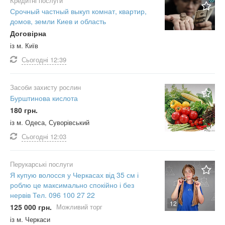
Кредитні послуги
Срочный частный выкуп комнат, квартир,
домов, земли Киев и область
Договірна
із м. Київ
Сьогодні
12:39
Засоби захисту рослин
Бурштинова кислота
180 грн.
із м. Одеса, Суворівський
Сьогодні
12:03
Перукарські послуги
Я купую волосся у Черкасах від 35 см і
роблю це максимально спокійно і без
нервів Тел. 096 100 27 22
12
125 000 грн.
Можливий торг
із м. Черкаси