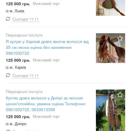
125 000 грн.
Можливий торг
із м. Львів
12
Сьогодні
11:11
Перукарські послуги
Я купую у Харкові довге жіноче волосся від
35 см.чесна оцінка без заниження
0961002722
12
125 000 грн.
Можливий торг
із м. Харків
Сьогодні
11:11
Перукарські послуги
Куплю довге волосся у Дніпрі за чесною
ціною!спокійна, уважна оцінка Телефони:
0961002722, 0633013356
125 000 грн.
Можливий торг
із м. Дніпро
12