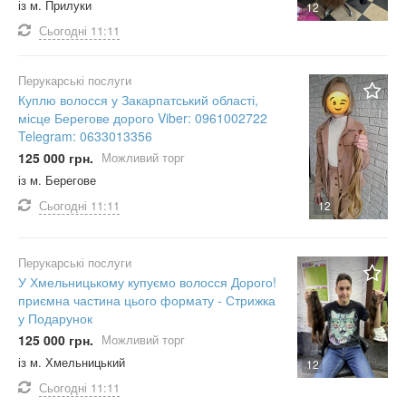
із м. Прилуки
12
Сьогодні
11:11
Перукарські послуги
Куплю волосся у Закарпатський області,
місце Берегове дорого Viber: 0961002722
Telegram: 0633013356
125 000 грн.
Можливий торг
із м. Берегове
Сьогодні
11:11
12
Перукарські послуги
У Хмельницькому купуємо волосся Дорого!
приємна частина цього формату - Стрижка
у Подарунок
125 000 грн.
Можливий торг
із м. Хмельницький
12
Сьогодні
11:11