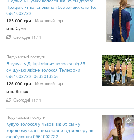
Я купую у Сумах волосся від 35 см.дорого
Працюю чітко, спокійно і без зайвих слів Тел.
0961002722
125 000 грн.
Можливий торг
із м. Суми
Сьогодні
11:11
12
Перукарські послуги
Я купую у Дніпрі жіноче волосся від 35
см.шукаю якісне волосся Телефони:
0961002722, 0633013356
12
125 000 грн.
Можливий торг
із м. Дніпро
Сьогодні
11:11
Перукарські послуги
Купую волосся у Львові від 35 см - у
хорошому стані, незалежно від кольору чи
фарбування 0961002722