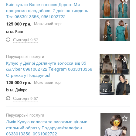
Київ-куплю Ваше волосся Дорого Ми
працюємо цілодобово, 7 днів на тиждень
Тел.0633013356, 0961002722
125 000 грн.
Можливий торг
із м. Київ
12
Сьогодні
9:57
Перукарські послуги
Купую у Дніпрі доглянуте волосся від 35
см.viber 0961002722 Telegram 0633013356
Стрижка у Подарунок!
125 000 грн.
Можливий торг
із м. Дніпро
12
Сьогодні
9:57
Перукарські послуги
Львів Купую волосся за високими цінами!
стильний образ у Подарунок!телефон
0633013356, 0961002722