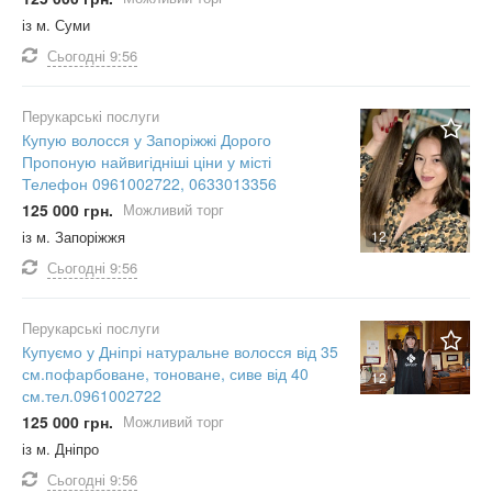
із м. Суми
Сьогодні
9:56
Перукарські послуги
Купую волосся у Запоріжжі Дорого
Пропоную найвигідніші ціни у місті
Телефон 0961002722, 0633013356
125 000 грн.
Можливий торг
із м. Запоріжжя
12
Сьогодні
9:56
Перукарські послуги
Купуємо у Дніпрі натуральне волосся від 35
см.пофарбоване, тоноване, сиве від 40
12
см.тел.0961002722
125 000 грн.
Можливий торг
із м. Дніпро
Сьогодні
9:56