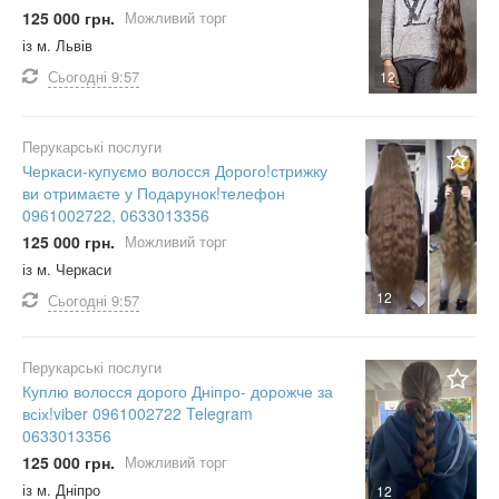
125 000 грн.
Можливий торг
із м. Львів
Сьогодні
9:57
12
Перукарські послуги
Черкаси-купуємо волосся Дорого!стрижку
ви отримаєте у Подарунок!телефон
0961002722, 0633013356
125 000 грн.
Можливий торг
із м. Черкаси
12
Сьогодні
9:57
Перукарські послуги
Куплю волосся дорого Дніпро- дорожче за
всіх!viber 0961002722 Telegram
0633013356
125 000 грн.
Можливий торг
із м. Дніпро
12