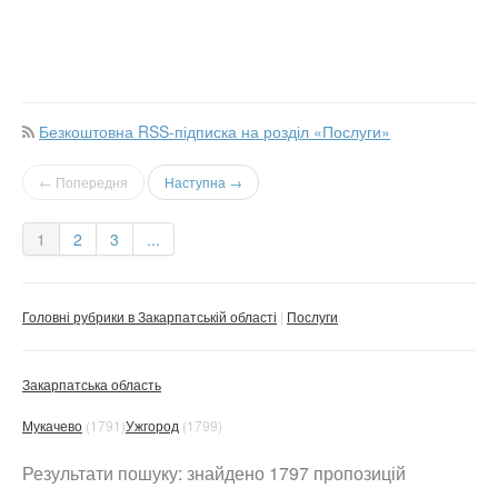
Безкоштовна RSS-підписка на розділ «Послуги»
← Попередня
Наступна →
1
2
3
...
Головні рубрики в Закарпатській області
Послуги
Закарпатська область
Мукачево
(1791)
Ужгород
(1799)
Результати пошуку: знайдено 1797 пропозицій