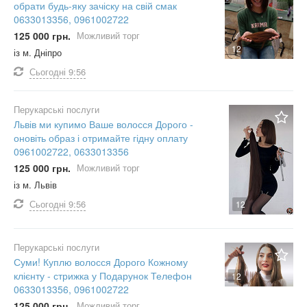
обрати будь-яку зачіску на свій смак
0633013356, 0961002722
125 000 грн.
Можливий торг
12
із м. Дніпро
Сьогодні
9:56
Перукарські послуги
Львів ми купимо Ваше волосся Дорого -
оновіть образ і отримайте гідну оплату
0961002722, 0633013356
125 000 грн.
Можливий торг
із м. Львів
Сьогодні
9:56
12
Перукарські послуги
Суми! Куплю волосся Дорого Кожному
клієнту - стрижка у Подарунок Телефон
12
0633013356, 0961002722
125 000 грн.
Можливий торг