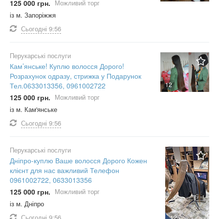
125 000 грн.
Можливий торг
із м. Запоріжжя
Сьогодні
9:56
Перукарські послуги
Кам’янське! Куплю волосся Дорого!
Розрахунок одразу, стрижка у Подарунок
12
Тел.0633013356, 0961002722
125 000 грн.
Можливий торг
із м. Кам'янське
Сьогодні
9:56
Перукарські послуги
Дніпро-куплю Ваше волосся Дорого Кожен
клієнт для нас важливий Телефон
0961002722, 0633013356
125 000 грн.
Можливий торг
із м. Дніпро
Сьогодні
9:56
12