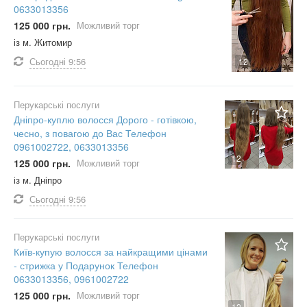
0633013356
125 000 грн.
Можливий торг
із м. Житомир
Сьогодні
9:56
12
Перукарські послуги
Дніпро-куплю волосся Дорого - готівкою,
чесно, з повагою до Вас Телефон
0961002722, 0633013356
12
125 000 грн.
Можливий торг
із м. Дніпро
Сьогодні
9:56
Перукарські послуги
Київ-купую волосся за найкращими цінами
- стрижка у Подарунок Телефон
0633013356, 0961002722
125 000 грн.
Можливий торг
12