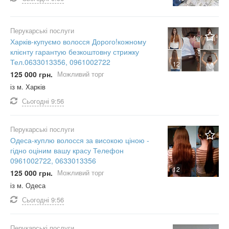
Перукарські послуги
Харків-купуємо волосся Дорого!кожному
клієнту гарантую безкоштовну стрижку
Тел.0633013356, 0961002722
12
125 000 грн.
Можливий торг
із м. Харків
Сьогодні
9:56
Перукарські послуги
Одеса-куплю волосся за високою ціною -
гідно оціним вашу красу Телефон
0961002722, 0633013356
12
125 000 грн.
Можливий торг
із м. Одеса
Сьогодні
9:56
Перукарські послуги