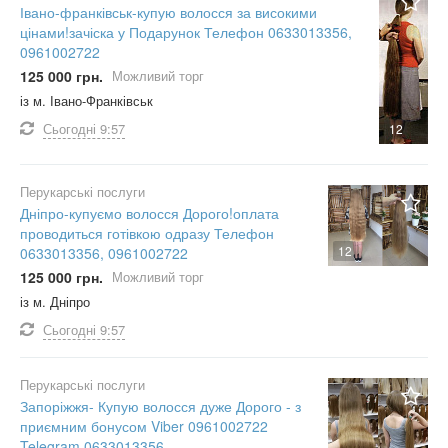
Івано-франківськ-купую волосся за високими
цінами!зачіска у Подарунок Телефон 0633013356,
0961002722
125 000 грн.
Можливий торг
із м. Івано-Франківськ
Сьогодні
9:57
12
Перукарські послуги
Дніпро-купуємо волосся Дорого!оплата
проводиться готівкою одразу Телефон
12
0633013356, 0961002722
125 000 грн.
Можливий торг
із м. Дніпро
Сьогодні
9:57
Перукарські послуги
Запоріжжя- Купую волосся дуже Дорого - з
приємним бонусом Viber 0961002722
Telegram 0633013356