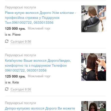
Перукарські послуги
Рівне-купую волосся Дорого Усім клієнтам -
професійна стрижка у Подарунок
Тел.0961002722, 0633013356
125 000 грн.
Можливий торг
12
із м. Рівне
Сьогодні
9:56
Перукарські послуги
Київ!куплю Ваше волосся Дорого!iвидко,
комфортно та з подарунком Телефон
0961002722, 0633013356
125 000 грн.
Можливий торг
12
із м. Київ
Сьогодні
9:56
Перукарські послуги
Дніпро-купуємо волосся Дорого Ви можете