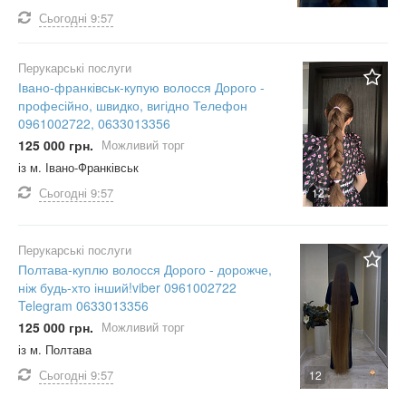
Сьогодні
9:57
Перукарські послуги
Івано-франківськ-купую волосся Дорого -
професійно, швидко, вигідно Телефон
0961002722, 0633013356
125 000 грн.
Можливий торг
із м. Івано-Франківськ
Сьогодні
9:57
12
Перукарські послуги
Полтава-куплю волосся Дорого - дорожче,
ніж будь-хто інший!viber 0961002722
Telegram 0633013356
125 000 грн.
Можливий торг
із м. Полтава
Сьогодні
9:57
12