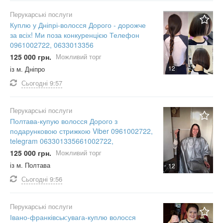
Перукарські послуги
Куплю у Дніпрі-волосся Дорого - дорожче
за всіх! Ми поза конкуренцією Телефон
0961002722, 0633013356
125 000 грн.
Можливий торг
12
із м. Дніпро
Сьогодні
9:57
Перукарські послуги
Полтава-купую волосся Дорого з
подарунковою стрижкою Viber 0961002722,
telegram 063301335661002722,
125 000 грн.
Можливий торг
із м. Полтава
12
Сьогодні
9:56
Перукарські послуги
Івано-франківськ:увага-куплю волосся