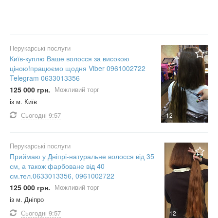
Перукарські послуги
Київ-куплю Ваше волосся за високою
ціною!працюємо щодня Viber 0961002722
Telegram 0633013356
125 000 грн.
Можливий торг
із м. Київ
Сьогодні
9:57
12
Перукарські послуги
Приймаю у Дніпрі-натуральне волосся від 35
см, а також фарбоване від 40
см.тел.0633013356, 0961002722
125 000 грн.
Можливий торг
із м. Дніпро
Сьогодні
9:57
12