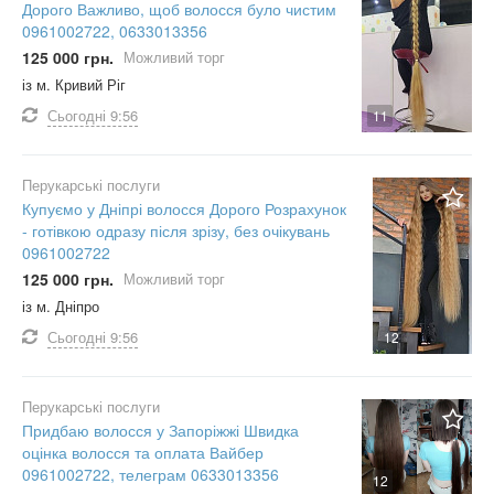
Дорого Важливо, щоб волосся було чистим
0961002722, 0633013356
125 000 грн.
Можливий торг
із м. Кривий Ріг
Сьогодні
9:56
11
Перукарські послуги
Купуємо у Дніпрі волосся Дорого Розрахунок
- готівкою одразу після зрізу, без очікувань
0961002722
125 000 грн.
Можливий торг
із м. Дніпро
Сьогодні
9:56
12
Перукарські послуги
Придбаю волосся у Запоріжжі Швидка
оцінка волосся та оплата Вайбер
0961002722, телеграм 0633013356
12