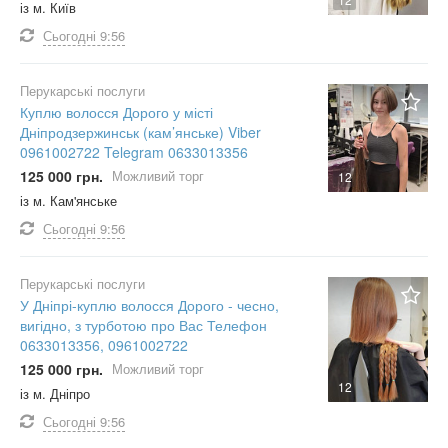
із м. Київ
Сьогодні
9:56
Перукарські послуги
Куплю волосся Дорого у місті
Дніпродзержинськ (кам’янське) Viber
0961002722 Telegram 0633013356
125 000 грн.
Можливий торг
12
із м. Кам'янське
Сьогодні
9:56
Перукарські послуги
У Дніпрі-куплю волосся Дорого - чесно,
вигідно, з турботою про Вас Телефон
0633013356, 0961002722
125 000 грн.
Можливий торг
12
із м. Дніпро
Сьогодні
9:56