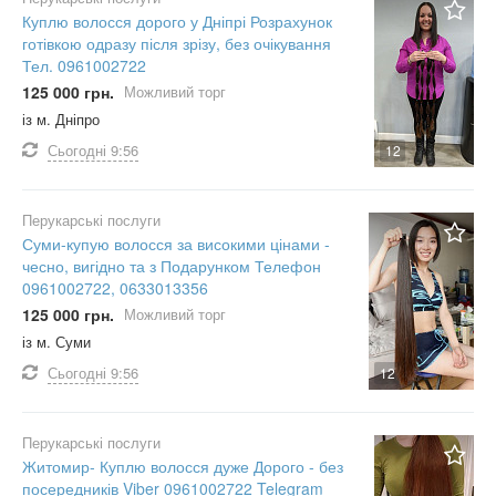
Куплю волосся дорого у Дніпрі Розрахунок
готівкою одразу після зрізу, без очікування
Тел. 0961002722
125 000 грн.
Можливий торг
із м. Дніпро
Сьогодні
9:56
12
Перукарські послуги
Суми-купую волосся за високими цінами -
чесно, вигідно та з Подарунком Телефон
0961002722, 0633013356
125 000 грн.
Можливий торг
із м. Суми
Сьогодні
9:56
12
Перукарські послуги
Житомир- Куплю волосся дуже Дорого - без
посередників Viber 0961002722 Telegram