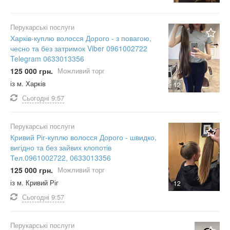
Перукарські послуги
Харків-куплю волосся Дорого - з повагою,
чесно та без затримок Viber 0961002722
Telegram 0633013356
125 000 грн.
Можливий торг
із м. Харків
12
Сьогодні
9:57
Перукарські послуги
Кривий Ріг-куплю волосся Дорого - швидко,
вигідно та без зайвих клопотів
Тел.0961002722, 0633013356
125 000 грн.
Можливий торг
із м. Кривий Ріг
12
Сьогодні
9:57
Перукарські послуги