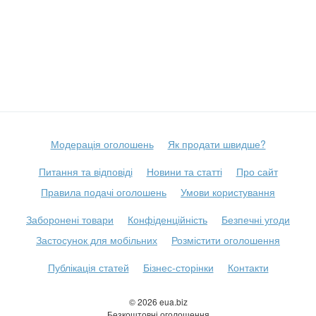
Модерація оголошень
Як продати швидше?
Питання та відповіді
Новини та статті
Про сайт
Правила подачі оголошень
Умови користування
Заборонені товари
Конфіденційність
Безпечні угоди
Застосунок для мобільних
Розмістити оголошення
Публікація статей
Бізнес-сторінки
Контакти
© 2026 eua.biz
Безкоштовні оголошення