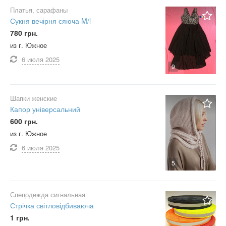
Платья, сарафаны
Сукня вечірня сяюча M/l
780 грн.
из г. Южное
6 июля
2025
9
Шапки женские
Капор універсальний
600 грн.
из г. Южное
6 июля
2025
5
Спецодежда сигнальная
Стрічка світловідбиваюча
1 грн.