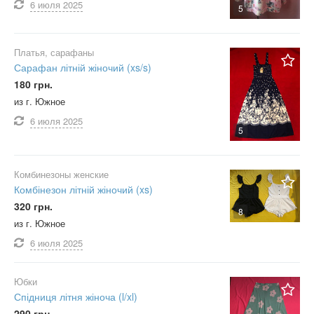
6 июля
2025
5
Платья, сарафаны
Сарафан літній жіночий (xs/s)
180 грн.
из г. Южное
6 июля
2025
5
Комбинезоны женские
Комбінезон літній жіночий (xs)
320 грн.
8
из г. Южное
6 июля
2025
Юбки
Спідниця літня жіноча (l/xl)
290 грн.