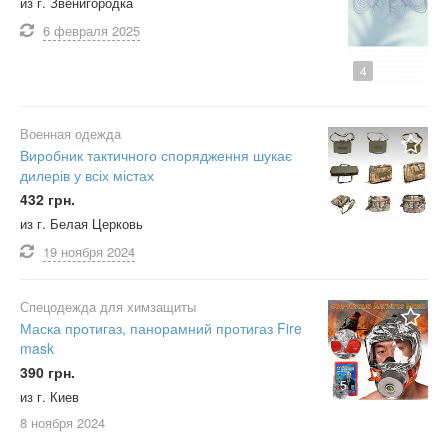
из г. Звенигородка
6 февраля
2025
4
Военная одежда
Виробник тактичного спорядження шукає
дилерів у всіх містах
432 грн.
из г. Белая Церковь
19 ноября
2024
Спецодежда для химзащиты
Маска протигаз, панорамний протигаз Fire
mask
390 грн.
5
из г. Киев
8 ноября
2024