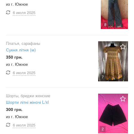
из г. Южное
6 июля
2025
8
Платья, сарафаны
Сукня літня (м)
350 грн.
из г. Южное
6 июля
2025
7
Шорты, бриджи женские
Шорти літні жіночі L/xl
300 грн.
из г. Южное
6 июля
2025
2