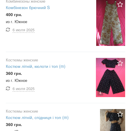
Комбинезоны женские
Комбінезон брючний S
400 грн.
из г. Южное
6 июля
2025
6
Костюмы женские
Костюм літній, кюлоти і топ (m)
360 грн.
из г. Южное
6 июля
2025
4
Костюмы женские
Костюм літній, спідниця і топ (m)
360 грн.