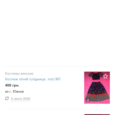
Костюмы женские
Костюм літній (спідниця, топ) M/l
400 грн.
из г. Южное
6 июля
2025
6