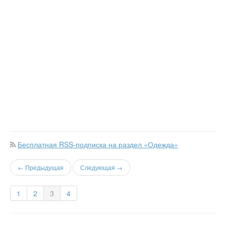
Бесплатная RSS-подписка на раздел «Одежда»
← Предыдущая
Следующая →
1
2
3
4