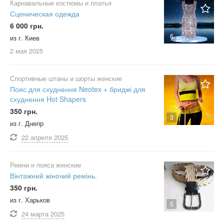
Карнавальные костюмы и платья
Сценическая одежда
6 000 грн.
6
из г. Киев
2 мая
2025
Спортивные штаны и шорты женские
Пояс для схуднення Neotex + бриджі для
схуднення Hot Shapers
350 грн.
3
из г. Днепр
22 апреля
2025
Ремни и пояса женские
Вінтажний жіночий ремінь.
350 грн.
из г. Харьков
5
24 марта
2025