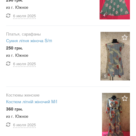
из г. Южное
4
6 июля
2025
Платья, сарафаны
Сукня літня жіноча S/m
250 грн.
из г. Южное
6 июля
2025
5
Костюмы женские
Костюм літній жіночий M/l
360 грн.
из г. Южное
6 июля
2025