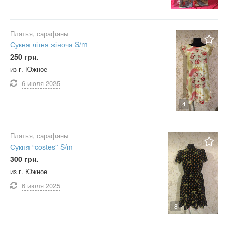
6
Платья, сарафаны
Сукня літня жіноча S/m
250 грн.
из г. Южное
6 июля
2025
4
Платья, сарафаны
Сукня “costes” S/m
300 грн.
из г. Южное
6 июля
2025
8