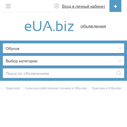
Вход в личный кабинет
Русский
объявления
Русский
Українська
Обухов
Выбор категории
е
/
Транспорт
/
Сельскохозяйственная техника в Обухове
/
Тракторы в Обухове