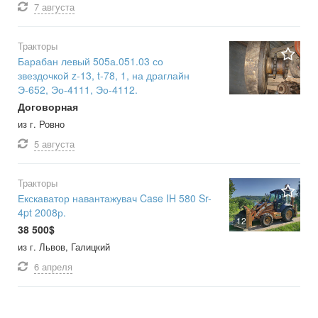
7 августа
Тракторы
Барабан левый 505а.051.03 со
звездочкой z-13, t-78, 1, на драглайн
Э-652, Эо-4111, Эо-4112.
Договорная
из г. Ровно
5 августа
Тракторы
Екскаватор навантажувач Case IH 580 Sr-
4pt 2008р.
12
38 500$
из г. Львов, Галицкий
6 апреля