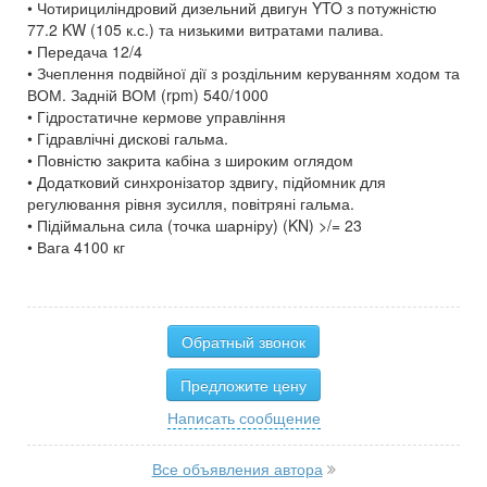
• Чотирициліндровий дизельний двигун YTO з потужністю
77.2 KW (105 к.с.) та низькими витратами палива.
• Передача 12/4
• Зчеплення подвійної дії з роздільним керуванням ходом та
ВОМ. Задній ВОМ (rpm) 540/1000
• Гідростатичне кермове управління
• Гідравлічні дискові гальма.
• Повністю закрита кабіна з широким оглядом
• Додатковий синхронізатор здвигу, підйомник для
регулювання рівня зусилля, повітряні гальма.
• Підіймальна сила (точка шарніру) (KN) >/= 23
• Вага 4100 кг
Обратный звонок
Предложите цену
Написать сообщение
Все объявления автора