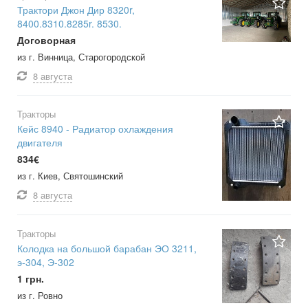
Трактори Джон Дир 8320r,
8400.8310.8285r. 8530.
Договорная
из г. Винница, Старогородской
8 августа
Тракторы
Кейс 8940 - Радиатор охлаждения
двигателя
834€
из г. Киев, Святошинский
8 августа
Тракторы
Колодка на большой барабан ЭО 3211,
э-304, Э-302
1 грн.
из г. Ровно