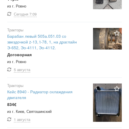
из г. Ровно
Сегодня
7:09
Тракторы
Барабан левый 505а.051.03 со
звездочкой z-13, t-78, 1, на драглайн
Э-652, Эо-4111, Эо-4112.
Договорная
из г. Ровно
5 августа
Тракторы
Кейс 8940 - Радиатор охлаждения
двигателя
834€
из г. Киев, Святошинский
1 августа