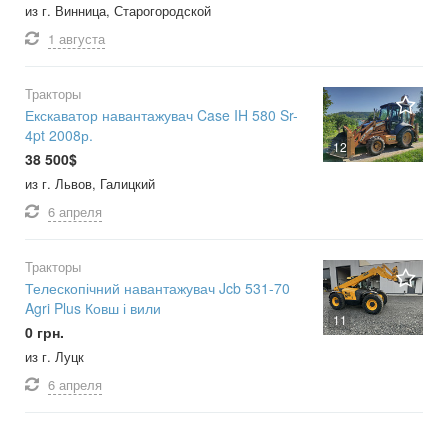
из г. Винница, Старогородской
1 августа
Тракторы
Екскаватор навантажувач Case IH 580 Sr-
4pt 2008р.
12
38 500$
из г. Львов, Галицкий
6 апреля
Тракторы
Телескопічний навантажувач Jcb 531-70
Agri Plus Ковш і вили
11
0 грн.
из г. Луцк
6 апреля