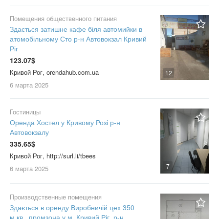
Помещения общественного питания
Здається затишне кафе біля автомийки в
атомобільному Сто р-н Автовокзал Кривий
Ріг
123.07$
Кривой Рог, orendahub.com.ua
12
6 марта
2025
Гостиницы
Оренда Хостел у Кривому Розі р-н
Автовокзалу
335.65$
Кривой Рог, http://surl.li/tbees
7
6 марта
2025
Производственные помещения
Здається в оренду Виробничій цех 350
м.кв., промзона у м. Кривий Ріг, р-н