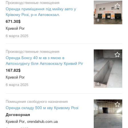
Производственные помещения
Оренда приміщення під мийку авто у
Крівому Розі, р-н Автовокзал.
8
671.30$
Кривой Рог
6 марта
2025
Производственные помещения
Оренда Боксу 40 м кв з ямою в
Автохолдінгу біля Автовокзалу Кривий Ріг
167.82$
Кривой Рог
4
6 марта
2025
Помещения свободного назначения
Оренда складу 500 м кву Кривому Розі
Договорная
Кривой Рог, orendahub.com.ua