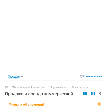
Продам
Самые новые
/
Объявления в Кривом Роге
/
Недвижимость
/
Комерческая
Продажа и аренда коммерческой
недвижимости в Кривом Роге
Фильтр объявлений