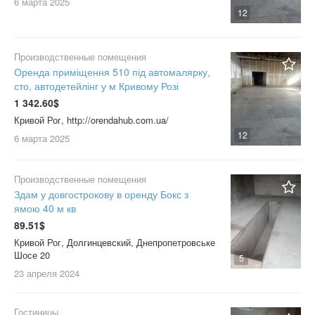
6 марта
2025
12
Производственные помещения
Оренда приміщення 510 під автомалярку,
сто, автодетейлінг у м Кривому Розі
1 342.60$
Кривой Рог, http://orendahub.com.ua/
12
6 марта
2025
Производственные помещения
Здам у довгострокову в оренду Бокс з
ямою 40 м кв
89.51$
Кривой Рог, Долгинцевский, Днепропетровське
Шосе 20
5
23 апреля
2024
Гостиницы