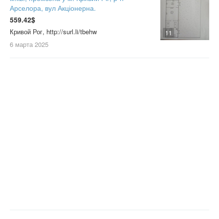
Арселора, вул Акціонерна.
559.42$
Кривой Рог, http://surl.li/tbehw
11
6 марта
2025