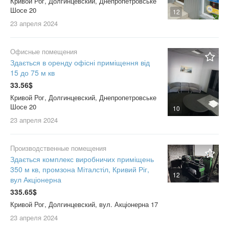
Кривой Рог, Долгинцевский, Днепропетровське
Шосе 20
12
23 апреля
2024
Офисные помещения
Здається в оренду офісні приміщення від
15 до 75 м кв
33.56$
Кривой Рог, Долгинцевский, Днепропетровське
Шосе 20
10
23 апреля
2024
Производственные помещения
Здається комплекс виробничих приміщень
350 м кв, промзона Міталстіл, Кривий Ріг,
12
вул Акціонерна
335.65$
Кривой Рог, Долгинцевский, вул. Акціонерна 17
23 апреля
2024