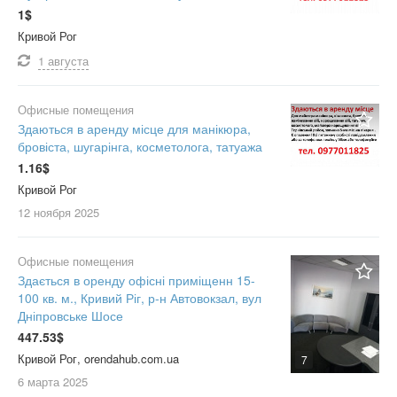
1$
Кривой Рог
1 августа
Офисные помещения
Здаються в аренду місце для манікюра,
бровіста, шугарінга, косметолога, татуажа
1.16$
Кривой Рог
12 ноября
2025
Офисные помещения
Здається в оренду офісні приміщенн 15-
100 кв. м., Кривий Ріг, р-н Автовокзал, вул
Дніпровське Шосе
447.53$
Кривой Рог, orendahub.com.ua
7
6 марта
2025