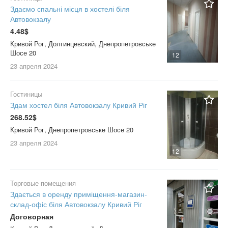
Здаємо спальні місця в хостелі біля
Автовокзалу
4.48$
Кривой Рог, Долгинцевский, Днепропетровське
Шосе 20
12
23 апреля
2024
Гостиницы
Здам хостел біля Автовокзалу Кривий Ріг
268.52$
Кривой Рог, Днепропетровське Шосе 20
23 апреля
2024
12
Торговые помещения
Здається в оренду приміщення-магазин-
склад-офіс біля Автовокзалу Кривий Ріг
Договорная