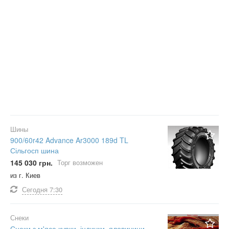
Шины
900/60r42 Advance Ar3000 189d TL
Сільгосп шина
145 030 грн.
Торг возможен
из г. Киев
Сегодня
7:30
Снеки
Снеки з м'яса курки, індички, яловичини