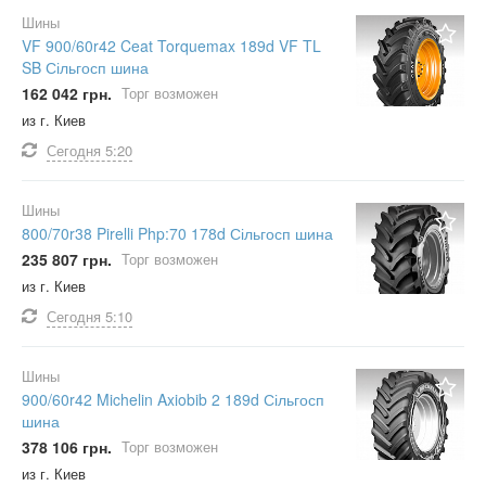
Шины
VF 900/60r42 Ceat Torquemax 189d VF TL
SB Сільгосп шина
162 042 грн.
Торг возможен
из г. Киев
Сегодня
5:20
Шины
800/70r38 Pirelli Php:70 178d Сільгосп шина
235 807 грн.
Торг возможен
из г. Киев
Сегодня
5:10
Шины
900/60r42 Michelin Axiobib 2 189d Сільгосп
шина
378 106 грн.
Торг возможен
из г. Киев