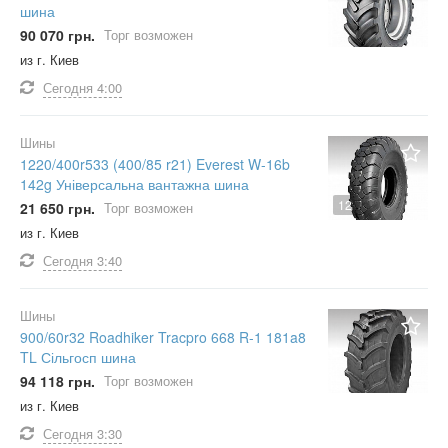
шина
90 070 грн.
Торг возможен
из г. Киев
Сегодня
4:00
Шины
1220/400r533 (400/85 r21) Everest W-16b
142g Універсальна вантажна шина
12
21 650 грн.
Торг возможен
из г. Киев
Сегодня
3:40
Шины
900/60r32 Roadhiker Tracpro 668 R-1 181a8
TL Сільгосп шина
94 118 грн.
Торг возможен
из г. Киев
Сегодня
3:30