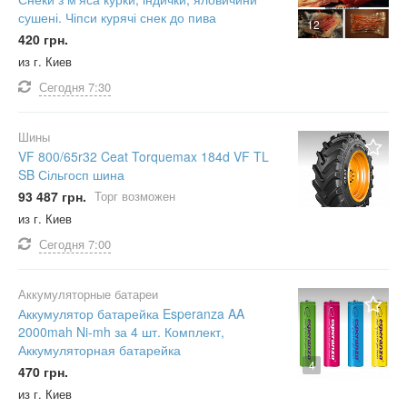
сушені. Чіпси курячі снек до пива
12
420 грн.
из г. Киев
Сегодня
7:30
Шины
VF 800/65r32 Ceat Torquemax 184d VF TL
SB Сільгосп шина
93 487 грн.
Торг возможен
из г. Киев
Сегодня
7:00
Аккумуляторные батареи
Аккумулятор батарейка Esperanza AA
2000mah Ni-mh за 4 шт. Комплект,
Аккумуляторная батарейка
4
470 грн.
из г. Киев