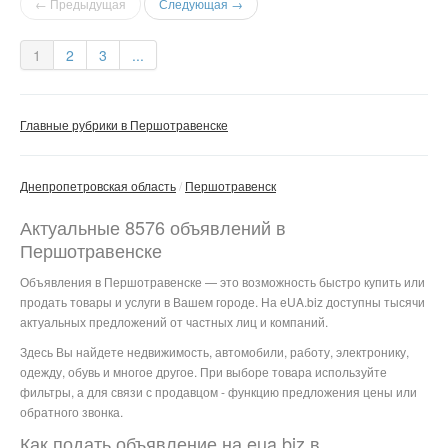
← Предыдущая
Следующая →
1
2
3
...
Главные рубрики в Першотравенске
Днепропетровская область
Першотравенск
Актуальные 8576 объявлений в
Першотравенске
Объявления в Першотравенске — это возможность быстро купить или
продать товары и услуги в Вашем городе. На eUA.biz доступны тысячи
актуальных предложений от частных лиц и компаний.
Здесь Вы найдете недвижимость, автомобили, работу, электронику,
одежду, обувь и многое другое. При выборе товара используйте
фильтры, а для связи с продавцом - функцию предложения цены или
обратного звонка.
Как подать объявление на eua.biz в