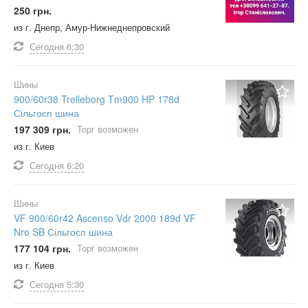
250 грн.
из г. Днепр, Амур-Нижнеднепровский
Сегодня
6:30
Шины
900/60r38 Trelleborg Tm900 HP 178d
Сільгосп шина
197 309 грн.
Торг возможен
из г. Киев
Сегодня
6:20
Шины
VF 900/60r42 Ascenso Vdr 2000 189d VF
Nro SB Сільгосп шина
177 104 грн.
Торг возможен
из г. Киев
Сегодня
5:30