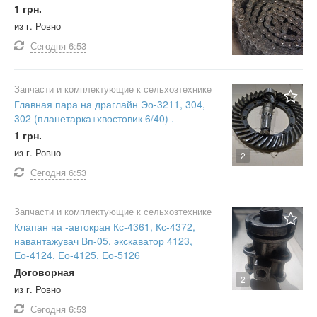
1 грн.
из г. Ровно
Сегодня
6:53
Запчасти и комплектующие к сельхозтехнике
Главная пара на драглайн Эо-3211, 304,
302 (планетарка+хвостовик 6/40) .
1 грн.
из г. Ровно
2
Сегодня
6:53
Запчасти и комплектующие к сельхозтехнике
Клапан на -автокран Кс-4361, Кс-4372,
навантажувач Вп-05, экскаватор 4123,
Ео-4124, Ео-4125, Ео-5126
Договорная
2
из г. Ровно
Сегодня
6:53