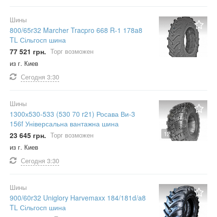
Шины
800/65r32 Marcher Tracpro 668 R-1 178a8
TL Сільгосп шина
77 521 грн.
Торг возможен
из г. Киев
Сегодня
3:30
Шины
1300х530-533 (530 70 r21) Росава Ви-3
156f Універсальна вантажна шина
12
23 645 грн.
Торг возможен
из г. Киев
Сегодня
3:30
Шины
900/60r32 Uniglory Harvemaxx 184/181d/a8
TL Сільгосп шина