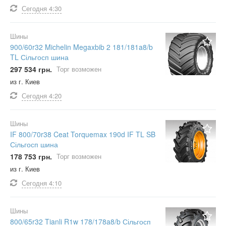
Сегодня
4:30
Шины
900/60r32 Michelin Megaxbib 2 181/181a8/b
TL Сільгосп шина
297 534 грн.
Торг возможен
из г. Киев
Сегодня
4:20
Шины
IF 800/70r38 Ceat Torquemax 190d IF TL SB
Сільгосп шина
178 753 грн.
Торг возможен
из г. Киев
Сегодня
4:10
Шины
800/65r32 Tianli R1w 178/178a8/b Сільгосп