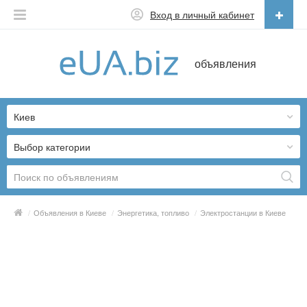
Вход в личный кабинет
Русский
объявления
Русский
Українська
Киев
Выбор категории
/
Объявления в Киеве
/
Энергетика, топливо
/
Электростанции в Киеве