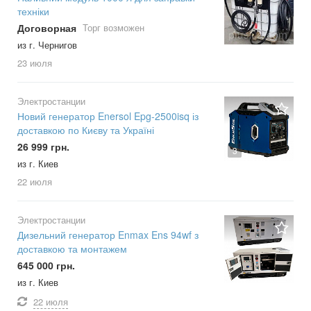
техніки
Договорная
Торг возможен
из г. Чернигов
23 июля
Электростанции
Новий генератор Enersol Epg-2500isq із
доставкою по Києву та Україні
26 999 грн.
3
из г. Киев
22 июля
Электростанции
Дизельний генератор Enmax Ens 94wf з
доставкою та монтажем
645 000 грн.
из г. Киев
22 июля