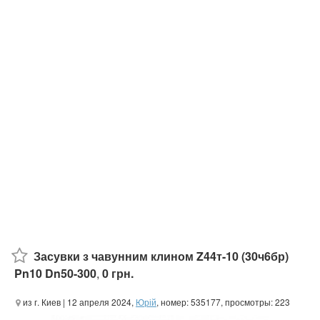
Засувки з чавунним клином Z44т-10 (30ч6бр)
Pn10 Dn50-300
,
0 грн.
из г. Киев
| 12 апреля 2024,
Юрій
, номер: 535177, просмотры: 223