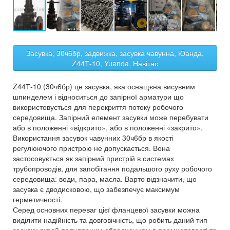
Засувка, 30ч6бр, задвижка, засувка чавунна, Юанда,
Z44Т-10, Yuanda, Навітас
Z44Т-10 (30ч6бр) це засувка, яка оснащєна висувним
шпинделем і відноситься до запірної арматури що
використовується для перекриття потоку робочого
середовища. Запірний елемент засувки може перебувати
або в положенні «відкрито», або в положенні «закрито».
Використання засувок чавунних 30ч6бр в якості
регулюючого пристрою не допускається. Вона
застосовується як запірний пристрій в системах
трубопроводів, для запобігання подальшого руху робочого
середовища: води, пара, масла. Варто відзначити, що
засувка є дводисковою, що забезпечує максимум
герметичності.
Серед основних переваг цієї фланцевої засувки можна
виділити надійність та довговічність, що робить даний тип