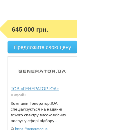
645 000 грн.
Предложите свою цену
ТОВ «ГЕНЕРАТОР.ЮА»
офлайн
Компанія Генератор.ЮА
спеціалізується на наданні
всього спектру високоякісних
послуг у сфері підбору
...
https://generator.ua