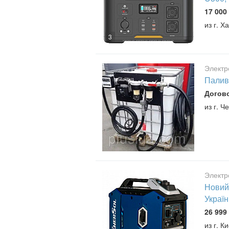
17 000 
из г. Х
3
Электр
Палив
Догов
из г. Ч
Электр
Новий 
Україн
26 999 
из г. К