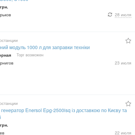
грн.
арьков
28 июля
останции
ний модуль 1000 л для заправки техніки
орная
Торг возможен
ернигов
23 июля
останции
генератор Enersol Epg-2500isq із доставкою по Києву та
і
грн.
иев
22 июля