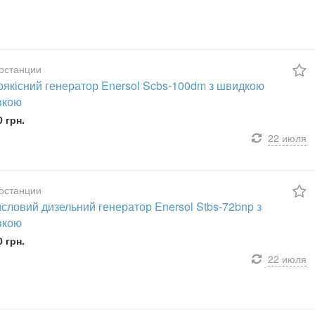
останции
оякісний генератор Enersol Scbs-100dm з швидкою
вкою
0 грн.
22 июля
останции
словий дизельний генератор Enersol Stbs-72bnp з
вкою
0 грн.
22 июля