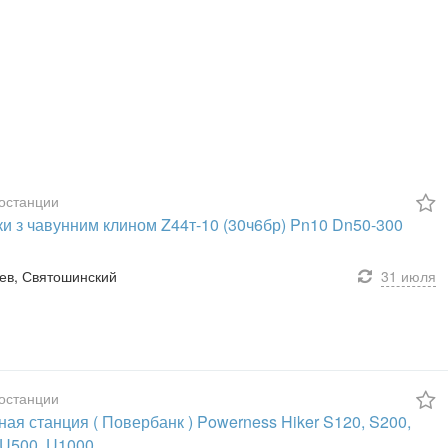
останции
ки з чавунним клином Z44т-10 (30ч6бр) Pn10 Dn50-300
Киев, Святошинский
31 июля
останции
ая станция ( Повербанк ) Powerness Hiker S120, S200,
 U500, U1000