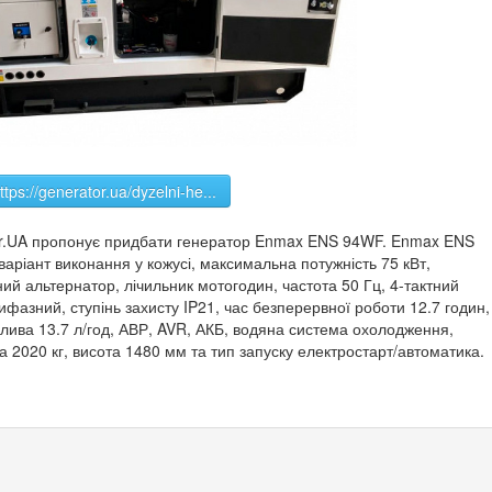
ttps://generator.ua/dyzelni-he...
tor.UA пропонує придбати генератор Enmax ENS 94WF. Enmax ENS
варіант виконання у кожусі, максимальна потужність 75 кВт,
ий альтернатор, лічильник мотогодин, частота 50 Гц, 4-тактний
фазний, ступінь захисту IP21, час безперервної роботи 12.7 годин,
алива 13.7 л/год, АВР, AVR, АКБ, водяна система охолодження,
 2020 кг, висота 1480 мм та тип запуску електростарт/автоматика.