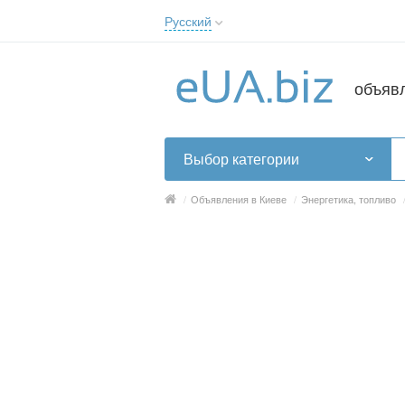
Русский
Русский
Українська
объяв
Выбор категории
/
Объявления в Киеве
/
Энергетика, топливо