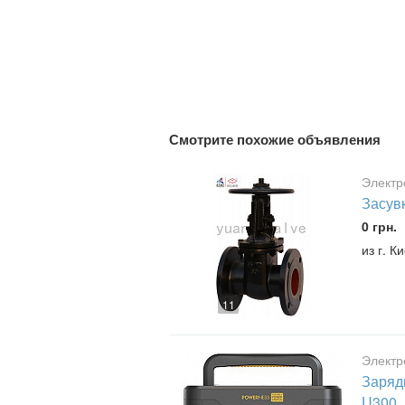
Смотрите похожие объявления
Электр
Засув
0 грн.
из г. 
11
Электр
Зарядн
U300,