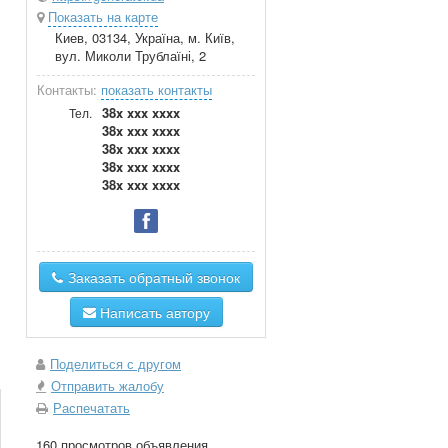
Показать на карте
Киев, 03134, Україна, м. Київ,
вул. Миколи Трублаїні, 2
Контакты:
показать контакты
38x xxx xxxx
Тел.
38x xxx xxxx
38x xxx xxxx
38x xxx xxxx
38x xxx xxxx
Заказать обратный звонок
Написать автору
Поделиться с другом
Отправить жалобу
Распечатать
160 просмотров объявления