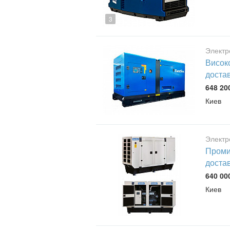
3
Электр
Висок
доста
648 20
Киев
Электр
Проми
доста
640 00
Киев