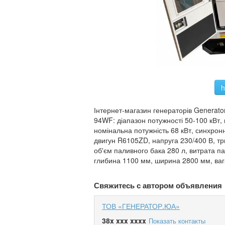
h
Інтернет-магазин генераторів Genera
94WF: діапазон потужності 50-100 кВт, 
номінальна потужність 68 кВт, синхронн
двигун R6105ZD, напруга 230/400 В, три
об'єм паливного бака 280 л, витрата п
глибина 1100 мм, ширина 2800 мм, вага
Свяжитесь с автором объявления
ТОВ «ГЕНЕРАТОР.ЮА»
38x xxx xxxx
Показать контакты