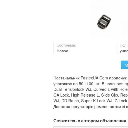
Состояние:
Пол:
Новое
уни
h
Постачальник FastexUA.Com пропонує п
упаковках по 50 і 100 шт. В наявності 
Dual Tensionlock WJ, Curved L with Hol
QA Lock, High Release L, Slide Clip, Re
WJ, DD Ratch, Super K Lock WJ, Z-Lock 
Доставка регуляторів ременя оптом зі с
Свяжитесь с автором объявления