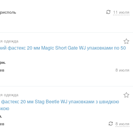
орисполь
11 июля
я одежда
ий фастекс 20 мм Magic Short Gate WJ упаковками по 50
рн.
иев
8 июля
я одежда
 фастекс 20 мм Stag Beetle WJ упаковками з швидкою
вкою
н.
иев
8 июля