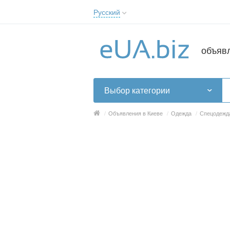
Русский
Русский
Українська
объяв
Выбор категории
/
Объявления в Киеве
/
Одежда
/
Спецодежд