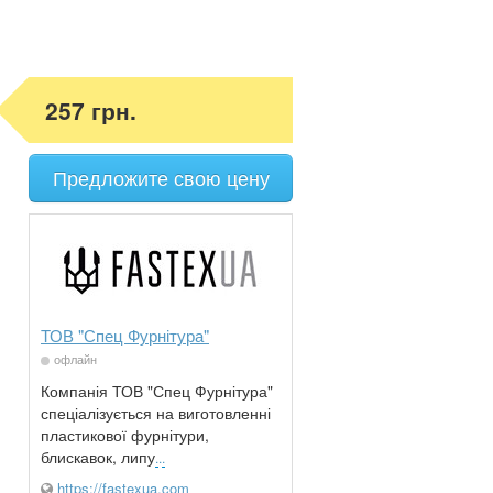
257 грн.
Предложите свою цену
ТОВ "Спец Фурнітура"
офлайн
Компанія ТОВ "Спец Фурнітура"
спеціалізується на виготовленні
пластикової фурнітури,
блискавок, липу
...
https://fastexua.com