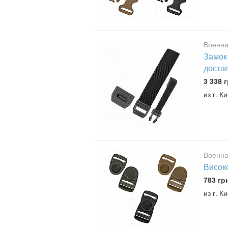
Военна
Замок 
доста
3 338 г
из г. К
Военна
Високо
783 гр
из г. К