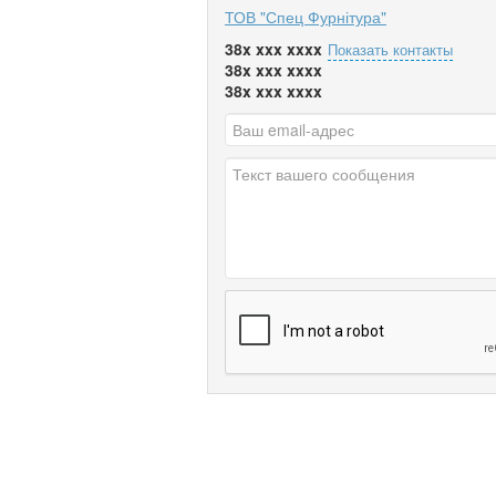
ТОВ "Спец Фурнітура"
38x xxx xxxx
Показать контакты
38x xxx xxxx
38x xxx xxxx