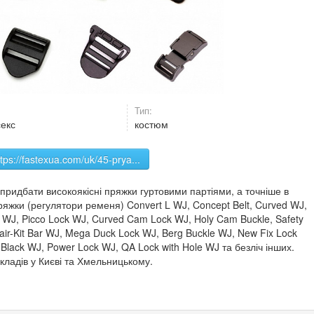
Тип:
секс
костюм
ttps://fastexua.com/uk/45-prya...
ридбати високоякісні пряжки гуртовими партіями, а точніше в
пряжки (регулятори ременя) Convert L WJ, Concept Belt, Curved WJ,
e WJ, Picco Lock WJ, Curved Cam Lock WJ, Holy Cam Buckle, Safety
pair-Kit Bar WJ, Mega Duck Lock WJ, Berg Buckle WJ, New Fix Lock
Black WJ, Power Lock WJ, QA Lock with Hole WJ та безліч інших.
кладів у Києві та Хмельницькому.