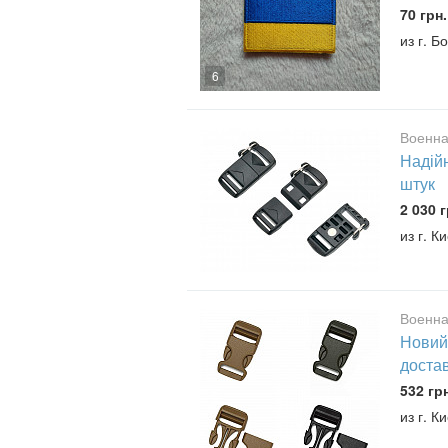
70 грн.
из г. Б
6
Военна
Надійн
штук
2 030 г
из г. К
Военна
Новий
доста
532 гр
из г. К