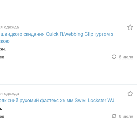
я одежда
швидкого скидання Quick R/webbing Clip гуртом з
вкою
рн.
иев
8 июля
я одежда
якісний рухомий фастекс 25 мм Swivi Lockster WJ
н.
иев
8 июля