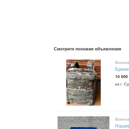
Смотрите похожие объявления
Военна
Броне
10 000 
из г. С
5
Военна
Нашив