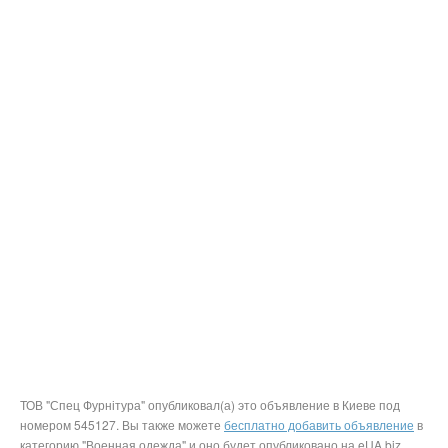
ТОВ "Спец Фурнітура" опубликовал(а) это объявление в Киеве под
номером 545127. Вы также можете
бесплатно добавить объявление
в
категорию "Военная одежда" и оно будет опубликовано на eUA.biz