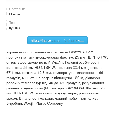
Состояние:
Новое
Тип:
куртка
https://fastexua.com/uk/fasteks...
Український постачальник фастексів FastexUA.Com
пропонує купити високоякісний фастекс 25 мм HD NTSR WJ
оптом з доставкою по всій Україні. Головні особливості
фастекса 25 мм HD NTSR WJ: ширина 33.4 мм, довжина
67.1 мм, товщина 12.8 мм, температура плавлення +166
градусів, міцність на розрив підвищена 120 кг, діапазон
робочих температур від -40 до +80 градусів, регулювання
ременя з одного боку (М), матеріал Acetal WJ. Фастекс 25
мм HD NTSR WJ має стійкість до дії жирів, розчинників,
масел. В наявності кольори: чорний, койот, тан, олива.
Виробник Woojin Plastic Company.