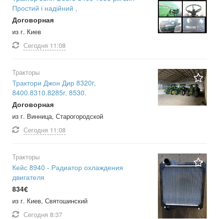
Простий і надійний ,
Договорная
из г. Киев
Сегодня
11:08
Тракторы
Трактори Джон Дир 8320r,
8400.8310.8285r. 8530.
Договорная
из г. Винница, Старогородской
Сегодня
11:08
Тракторы
Кейс 8940 - Радиатор охлаждения
двигателя
834€
из г. Киев, Святошинский
Сегодня
8:37