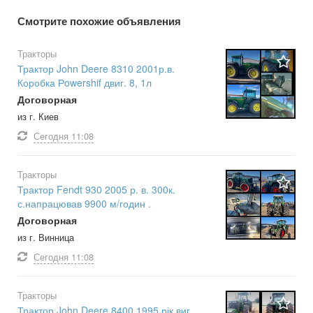
Смотрите похожие объявления
Тракторы
Трактор John Deere 8310 2001р.в.
Коробка Рowershif двиг. 8, 1л
Договорная
из г. Киев
Сегодня
11:08
Тракторы
Трактор Fendt 930 2005 р. в. 300к.
с.напрацював 9900 м/годин .
Договорная
из г. Винница
Сегодня
11:08
Тракторы
Трактор John Deere 8400 1995 рік виг.