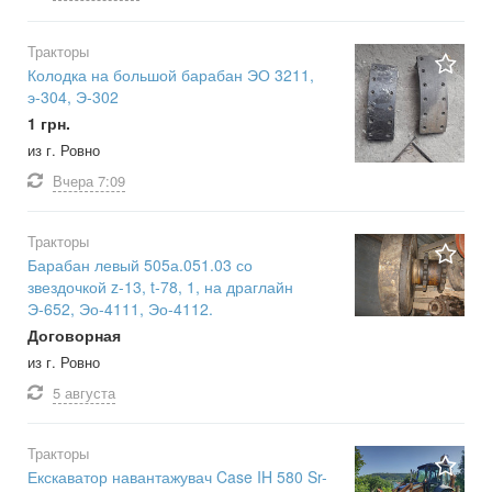
Тракторы
Колодка на большой барабан ЭО 3211,
э-304, Э-302
1 грн.
из г. Ровно
Вчера
7:09
Тракторы
Барабан левый 505а.051.03 со
звездочкой z-13, t-78, 1, на драглайн
Э-652, Эо-4111, Эо-4112.
Договорная
из г. Ровно
5 августа
Тракторы
Екскаватор навантажувач Case IH 580 Sr-