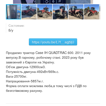
Состояние:
Б/у
https://youtu.be/L7f__agj5jU
Продаємо трактор Case IH QUADTRAC 600. 2011 року
випуску.В гарному, робочому стані. 2023 року був
завезений з Європи на Україну.
Об'єм двигуна-12900см3.
Потужність двигуна-492кВт/669к.с.
Вага-25700кг.
Напрацювання-5857м.г.
Форма оплати можлива люба,в тому числі з ПДВ по
безготівковому рахунку.