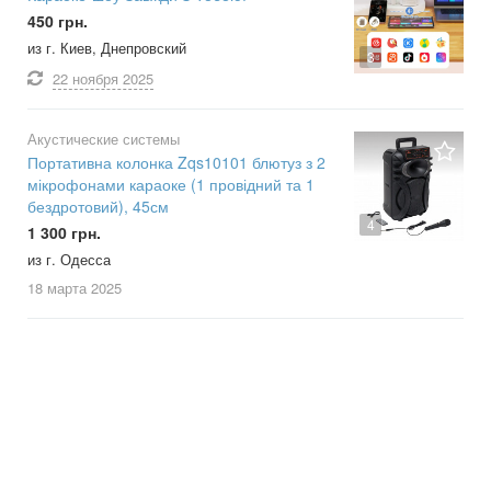
450 грн.
из г. Киев, Днепровский
3
22 ноября
2025
Акустические системы
Портативна колонка Zqs10101 блютуз з 2
мікрофонами караоке (1 провідний та 1
бездротовий), 45см
4
1 300 грн.
из г. Одесса
18 марта
2025