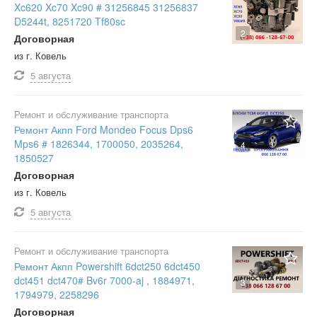
Xc620 Xc70 Xc90 # 31256845 31256837
D5244t, 8251720 Tf80sc
2
Договорная
из г. Ковель
5 августа
Ремонт и обслуживание транспорта
Ремонт Акпп Ford Mondeo Focus Dps6
Mps6 # 1826344, 1700050, 2035264,
4
1850527
Договорная
из г. Ковель
5 августа
Ремонт и обслуживание транспорта
Ремонт Акпп Powershift 6dct250 6dct450
dct451 dct470# Bv6r 7000-aj , 1884971,
3
1794979, 2258296
Договорная