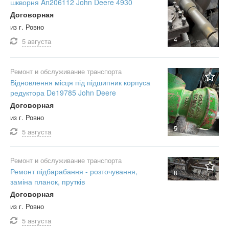
шкворня An206112 John Deere 4930
Договорная
из г. Ровно
4
5 августа
Ремонт и обслуживание транспорта
Відновлення місця під підшипник корпуса
редуктора De19785 John Deere
Договорная
из г. Ровно
5
5 августа
Ремонт и обслуживание транспорта
Ремонт підбарабання - розточування,
8
заміна планок, прутків
Договорная
из г. Ровно
5 августа