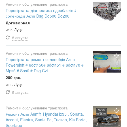
Ремонт и обслуживание транспорта
Перевірка та діагностика гідроблоків #
соленоїдів Акпп Dsg Dq500 Dq200
Договорная
из г. Луцк
5 августа
Ремонт и обслуживание транспорта
Перевірка та ремонт соленоїдів Акпп
Powershift # 6dct450# 6dct451 # 6dct470 #
3
Mps6 # Sps6 # Dsg Cvt
200 грн.
из г. Луцк
5 августа
Ремонт и обслуживание транспорта
Ремонт Акпп A6mf1 Hyundai Ix35 , Sonata,
Accent, Elantra, Santa Fe, Tucson, Kia Forte,
2
Sportage