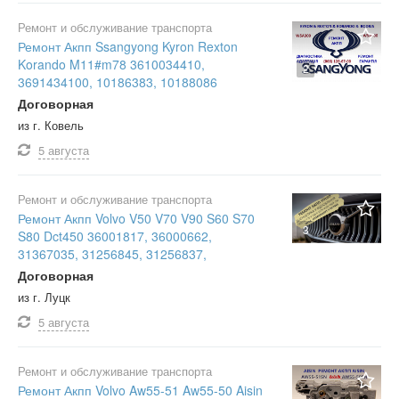
Ремонт и обслуживание транспорта
Ремонт Акпп Ssangyong Kyron Rexton
Korando M11#m78 3610034410,
2
3691434100, 10186383, 10188086
Договорная
из г. Ковель
5 августа
Ремонт и обслуживание транспорта
Ремонт Акпп Volvo V50 V70 V90 S60 S70
3
S80 Dct450 36001817, 36000662,
31367035, 31256845, 31256837,
Договорная
из г. Луцк
5 августа
Ремонт и обслуживание транспорта
Ремонт Акпп Volvo Aw55-51 Aw55-50 Aisin