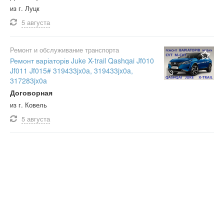
из г. Луцк
5 августа
Ремонт и обслуживание транспорта
Ремонт варіаторів Juke X-trail Qashqai Jf010
Jf011 Jf015# 319433jx0a, 319433jx0a,
3
317283jx0a
Договорная
из г. Ковель
5 августа