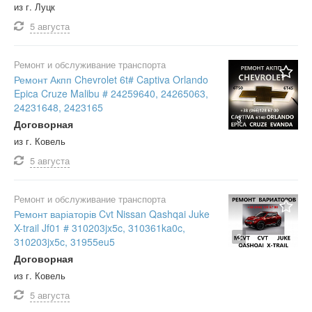
из г. Луцк
5 августа
Ремонт и обслуживание транспорта
Ремонт Акпп Chevrolet 6t# Captiva Orlando
Epica Cruze Malibu # 24259640, 24265063,
24231648, 2423165
3
Договорная
из г. Ковель
5 августа
Ремонт и обслуживание транспорта
Ремонт варіаторів Cvt Nissan Qashqai Juke
X-trail Jf01 # 310203jx5c, 310361ka0c,
3
310203jx5c, 31955eu5
Договорная
из г. Ковель
5 августа