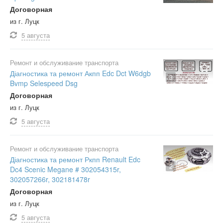
Договорная
из г. Луцк
5 августа
Ремонт и обслуживание транспорта
Діагностика та ремонт Акпп Edc Dct W6dgb
3
Bvmp Selespeed Dsg
Договорная
из г. Луцк
5 августа
Ремонт и обслуживание транспорта
Діагностика та ремонт Ркпп Renault Edc
2
Dc4 Scenic Megane # 302054315r,
302057266r, 302181478r
Договорная
из г. Луцк
5 августа