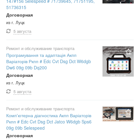
147#156 Selespeed # 71739645, 71751195,
51736315
Договорная
из г. Луцк
5 августа
Ремонт и обслуживание транспорта
Програмування та адаптація Акпп
Варіаторів Ркпп # Edc Cvt Dsg Dct W6dgb
Dw6 09g 09b Dq200
Договорная
из г. Луцк
5 августа
Ремонт и обслуживание транспорта
Комп'ютерна діагностика Акпп Варіаторів
Ркпп # Edc Cvt Dsg Dct Jatco W6dgb Sps6
09g 09b Selespeed
Договорная