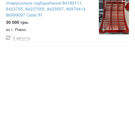
Універсальне підбарабання 84182111,
8423755, 84237555, 8423557, 86976414,
86999097 Case IH
30 000 грн.
из г. Ровно
9
5 августа