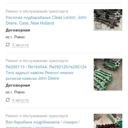
Ремонт и обслуживание транспорта
Расточка подбарабанья Claas Lexion, John
Deere, Case, New Holland
12
Договорная
из г. Ровно
5 августа
Ремонт и обслуживание транспорта
Re292113 / Re164544, Re292125/re292124
Тяга задньої навіски Ремонт нижних
рычагов навески John Deere
Договорная
9
из г. Ровно
5 августа
Ремонт и обслуживание транспорта
Вал барабана подрібнювача / січкарні /
измельчителя / сечкореза