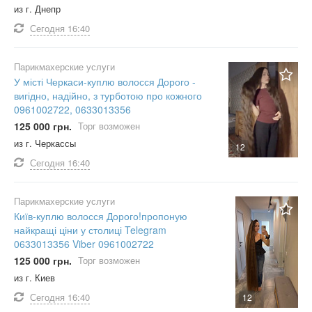
из г. Днепр
Сегодня
16:40
Парикмахерские услуги
У місті Черкаси-куплю волосся Дорого -
вигідно, надійно, з турботою про кожного
0961002722, 0633013356
125 000 грн.
Торг возможен
из г. Черкассы
12
Сегодня
16:40
Парикмахерские услуги
Київ-куплю волосся Дорого!пропоную
найкращі ціни у столиці Telegram
0633013356 Viber 0961002722
125 000 грн.
Торг возможен
из г. Киев
Сегодня
16:40
12