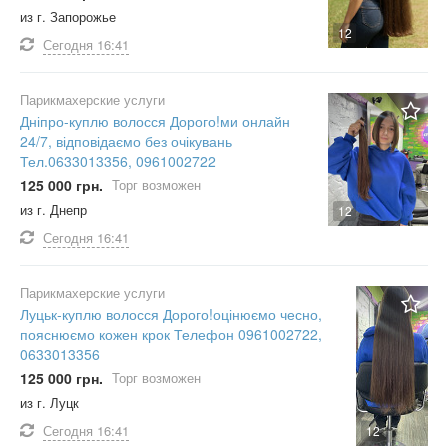
из г. Запорожье
12
Сегодня
16:41
Парикмахерские услуги
Дніпро-куплю волосся Дорого!ми онлайн
24/7, відповідаємо без очікувань
Тел.0633013356, 0961002722
125 000 грн.
Торг возможен
из г. Днепр
12
Сегодня
16:41
Парикмахерские услуги
Луцьк-куплю волосся Дорого!оцінюємо чесно,
пояснюємо кожен крок Телефон 0961002722,
0633013356
125 000 грн.
Торг возможен
из г. Луцк
Сегодня
16:41
12