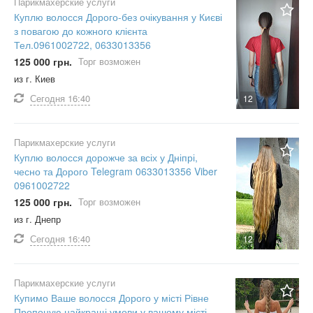
Парикмахерские услуги
Куплю волосся Дорого-без очікування у Києві
з повагою до кожного клієнта
Тел.0961002722, 0633013356
125 000 грн.
Торг возможен
из г. Киев
Сегодня
16:40
12
Парикмахерские услуги
Куплю волосся дорожче за всіх у Дніпрі,
чесно та Дорого Telegram 0633013356 Viber
0961002722
125 000 грн.
Торг возможен
из г. Днепр
Сегодня
16:40
12
Парикмахерские услуги
Купимо Ваше волосся Дорого у місті Рівне
Пропоную найкращі умови у вашому місті