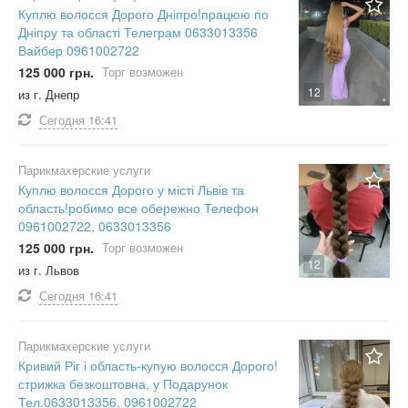
Куплю волосся Дорого Дніпро!працюю по
Дніпру та області Телеграм 0633013356
Вайбер 0961002722
125 000 грн.
Торг возможен
12
из г. Днепр
Сегодня
16:41
Парикмахерские услуги
Куплю волосся Дорого у місті Львів та
область!робимо все обережно Телефон
0961002722, 0633013356
125 000 грн.
Торг возможен
12
из г. Львов
Сегодня
16:41
Парикмахерские услуги
Кривий Ріг і область-купую волосся Дорого!
стрижка безкоштовна, у Подарунок
Тел.0633013356, 0961002722