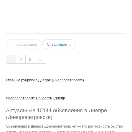
← Предыдущая
Следующая →
1
2
3
...
Главные рубрики в Днепре (Днепропетровске)
Днепропетровская область
Днепр
Актуальные 10144 объявления в Днепре
(Днепропетровске)
Объявления в Днепре (Днепропетровске) — это возможность быстро
купить или продать товары и услуги в Вашем городе. На eUA.biz