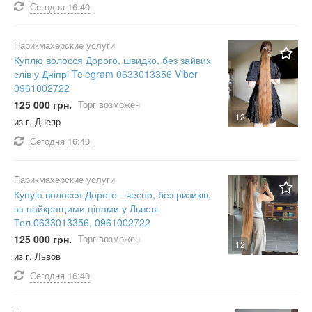
Сегодня
16:40
Парикмахерские услуги
Куплю волосся Дорого, швидко, без зайвих
слів у Дніпрі Telegram 0633013356 Viber
0961002722
125 000 грн.
Торг возможен
12
из г. Днепр
Сегодня
16:40
Парикмахерские услуги
Купую волосся Дорого - чесно, без ризиків,
за найкращими цінами у Львові
Тел.0633013356, 0961002722
125 000 грн.
Торг возможен
12
из г. Львов
Сегодня
16:40