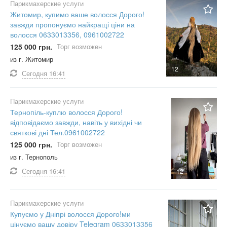
Парикмахерские услуги
Житомир, купимо ваше волосся Дорого!
завжди пропонуємо найкращі ціни на
волосся 0633013356, 0961002722
125 000 грн.
Торг возможен
из г. Житомир
12
Сегодня
16:41
Парикмахерские услуги
Тернопіль-куплю волосся Дорого!
відповідаємо завжди, навіть у вихідні чи
святкові дні Тел.0961002722
125 000 грн.
Торг возможен
из г. Тернополь
Сегодня
16:41
12
Парикмахерские услуги
Купуємо у Дніпрі волосся Дорого!ми
цінуємо вашу довіру Telegram 0633013356