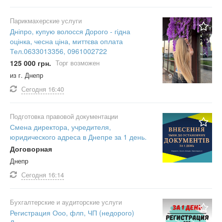
Парикмахерские услуги
Дніпро, купую волосся Дорого - гідна
оцінка, чесна ціна, миттєва оплата
Тел.0633013356, 0961002722
125 000 грн.
Торг возможен
из г. Днепр
9
Сегодня
16:40
Подготовка правовой документации
Смена директора, учредителя,
юридического адреса в Днепре за 1 день.
Договорная
Днепр
Сегодня
16:14
Бухгалтерские и аудиторские услуги
Регистрация Ооо, флп, ЧП (недорого)