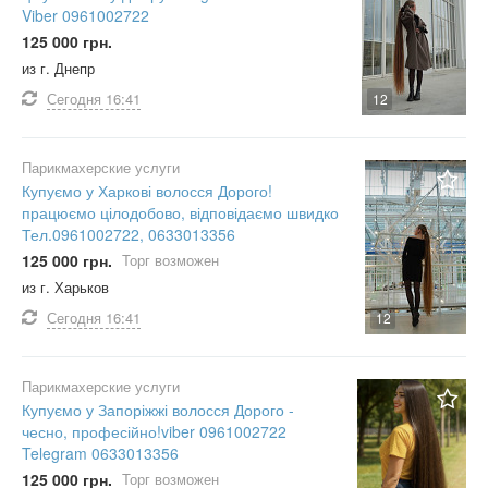
Viber 0961002722
125 000 грн.
из г. Днепр
Сегодня
16:41
12
Парикмахерские услуги
Купуємо у Харкові волосся Дорого!
працюємо цілодобово, відповідаємо швидко
Тел.0961002722, 0633013356
125 000 грн.
Торг возможен
из г. Харьков
Сегодня
16:41
12
Парикмахерские услуги
Купуємо у Запоріжжі волосся Дорого -
чесно, професійно!viber 0961002722
Telegram 0633013356
125 000 грн.
Торг возможен