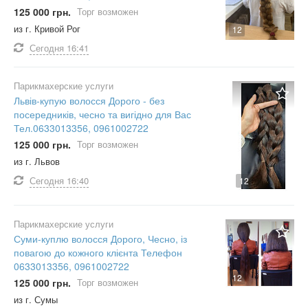
125 000 грн.
Торг возможен
из г. Кривой Рог
12
Сегодня
16:41
Парикмахерские услуги
Львів-купую волосся Дорого - без
посередників, чесно та вигідно для Вас
Тел.0633013356, 0961002722
125 000 грн.
Торг возможен
из г. Львов
Сегодня
16:40
12
Парикмахерские услуги
Суми-куплю волосся Дорого, Чесно, із
повагою до кожного клієнта Телефон
0633013356, 0961002722
12
125 000 грн.
Торг возможен
из г. Сумы