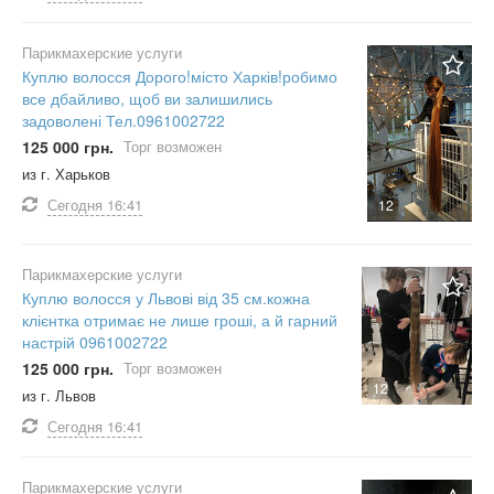
Парикмахерские услуги
Куплю волосся Дорого!місто Харків!робимо
все дбайливо, щоб ви залишились
задоволені Тел.0961002722
125 000 грн.
Торг возможен
из г. Харьков
Сегодня
16:41
12
Парикмахерские услуги
Куплю волосся у Львові від 35 см.кожна
клієнтка отримає не лише гроші, а й гарний
настрій 0961002722
125 000 грн.
Торг возможен
12
из г. Львов
Сегодня
16:41
Парикмахерские услуги