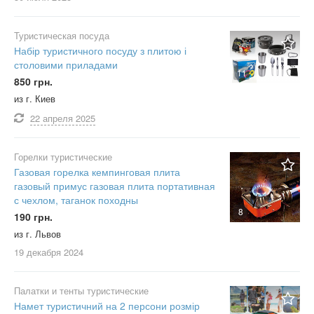
Туристическая посуда
Набір туристичного посуду з плитою і
столовими приладами
11
850 грн.
из г. Киев
22 апреля
2025
Горелки туристические
Газовая горелка кемпинговая плита
газовый примус газовая плита портативная
с чехлом, таганок походны
8
190 грн.
из г. Львов
19 декабря
2024
Палатки и тенты туристические
Намет туристичний на 2 персони розмір