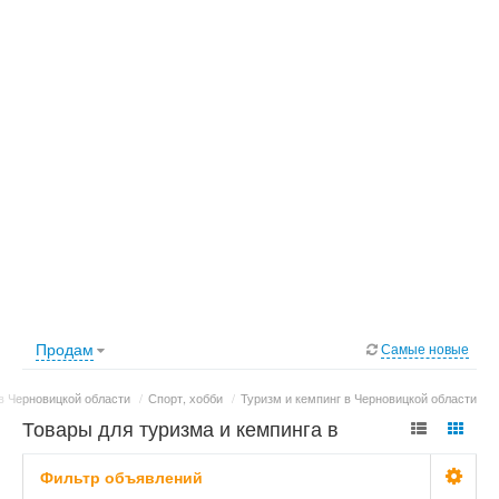
Продам
Самые новые
в Черновицкой области
/
Спорт, хобби
/
Туризм и кемпинг в Черновицкой области
Товары для туризма и кемпинга в
Черновицкой области: фото, цены
Фильтр объявлений