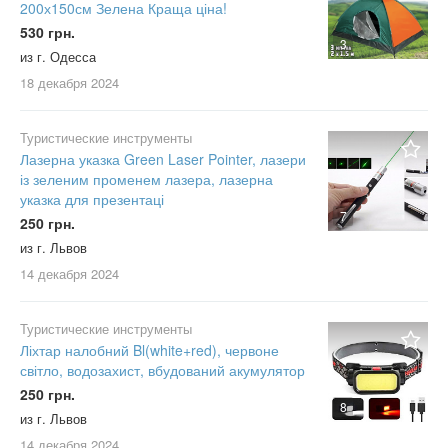
200х150см Зелена Краща ціна!
530 грн.
3
из г. Одесса
18 декабря
2024
Туристические инструменты
Лазерна указка Green Laser Pointer, лазери
із зеленим променем лазера, лазерна
указка для презентаці
7
250 грн.
из г. Львов
14 декабря
2024
Туристические инструменты
Ліхтар налобний Bl(white+red), червоне
світло, водозахист, вбудований акумулятор
250 грн.
8
из г. Львов
14 декабря
2024