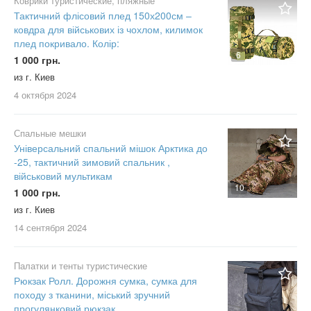
Коврики туристические, пляжные
Тактичний флісовий плед 150х200см –
ковдра для військових із чохлом, килимок
плед покривало. Колір:
6
1 000 грн.
из г. Киев
4 октября
2024
Спальные мешки
Універсальний спальний мішок Арктика до
-25, тактичний зимовий спальник ,
військовий мультикам
10
1 000 грн.
из г. Киев
14 сентября
2024
Палатки и тенты туристические
Рюкзак Ролл. Дорожня сумка, сумка для
походу з тканини, міський зручний
прогулянковий рюкзак