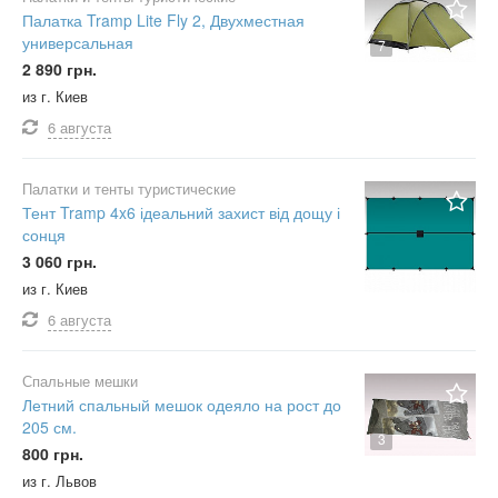
Палатка Tramp Lite Fly 2, Двухместная
универсальная
7
2 890 грн.
из г. Киев
6 августа
Палатки и тенты туристические
Тент Tramp 4x6 ідеальний захист від дощу і
сонця
3 060 грн.
из г. Киев
6 августа
Спальные мешки
Летний спальный мешок одеяло на рост до
205 см.
3
800 грн.
из г. Львов