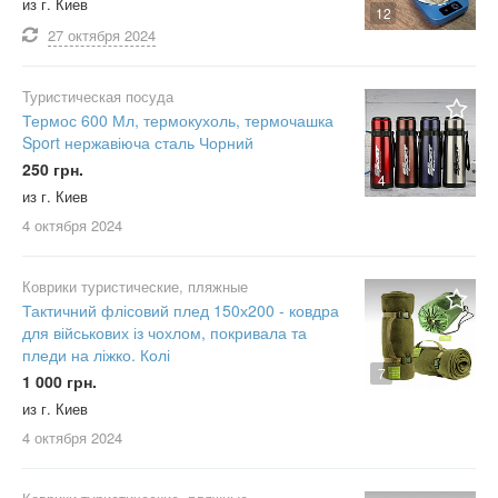
из г. Киев
12
27 октября
2024
Туристическая посуда
Термос 600 Мл, термокухоль, термочашка
Sport нержавіюча сталь Чорний
250 грн.
4
из г. Киев
4 октября
2024
Коврики туристические, пляжные
Тактичний флісовий плед 150х200 - ковдра
для військових із чохлом, покривала та
пледи на ліжко. Колі
7
1 000 грн.
из г. Киев
4 октября
2024