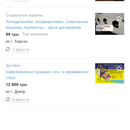
Стиральные машины
Холодильники, кондиционеры, стиральные
машины, пылесосы, . Цена договорная.
7
99 грн.
Торг возможен
из г. Херсон
7 августа
Духовки
Інфрачервона сушарка «січ» з нержавіючої
сталі
12 800 грн.
из г. Днепр
6 августа