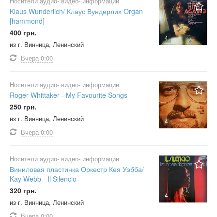
Носители аудио- видео- информации
Klaus Wunderlich/ Клаус Вундерлих Organ
[hammond]
400 грн.
4
из г. Винница, Ленинский
Вчера
0:00
Носители аудио- видео- информации
Roger Whittaker - My Favourite Songs
250 грн.
из г. Винница, Ленинский
4
Вчера
0:00
Носители аудио- видео- информации
Виниловая пластинка Оркестр Кея Уэбба/
Kay Webb - Il Silencio
320 грн.
4
из г. Винница, Ленинский
Вчера
0:00