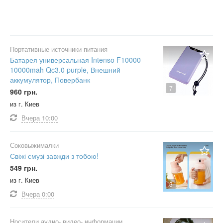
Портативные источники питания
Батарея универсальная Intenso F10000
10000mah Qc3.0 purple, Внешний
аккумулятор, Повербанк
7
960 грн.
из г. Киев
Вчера
10:00
Соковыжималки
Свіжі смузі завжди з тобою!
549 грн.
из г. Киев
3
Вчера
0:00
Носители аудио- видео- информации