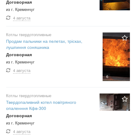
Договорная
из г. Кременчуг
4 августа
Котлы твердотопливные
Продам пальники на пелетах, трісках,
лушпиння соняшника
Договорная
из г. Кременчуг
4 августа
6
Котлы твердотопливные
Твердопаливний котел повітряного
опаленння Кфв-300
Договорная
из г. Кременчуг
4 августа