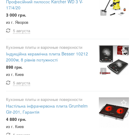
Професійний пилосос Karcher WD 3 V-
17/4/20
5
3 000 грн.
из г. Яворов
5 августа
Кухонные плиты и варочные поверхности
Індукційна керамічна плита Besser 10212
2000w, 8 рівнів потужності
898 грн.
3
из г. Киев
5 августа
Кухонные плиты и варочные поверхности
Настільна інфрачервона плита Grunhelm
Gir-201, Гарантія
4 880 грн.
из г. Киев
5 августа