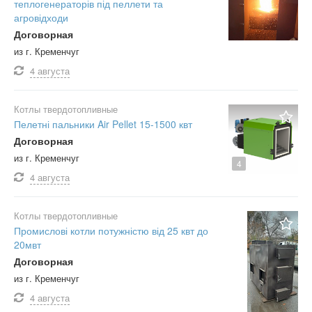
теплогенераторів під пеллети та
агровідходи
Договорная
из г. Кременчуг
4 августа
Котлы твердотопливные
Пелетні пальники Air Pellet 15-1500 квт
Договорная
из г. Кременчуг
4
4 августа
Котлы твердотопливные
Промислові котли потужністю від 25 квт до
20мвт
Договорная
из г. Кременчуг
4 августа