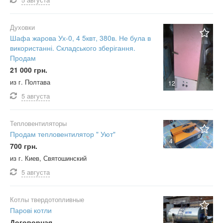
Духовки
Шафа жарова Ух-0, 4 5квт, 380в. Не була в
використанні. Складського зберігання.
Продам
21 000 грн.
из г. Полтава
12
5 августа
Тепловентиляторы
Продам тепловентилятор " Уют"
4
700 грн.
из г. Киев, Святошинский
5 августа
Котлы твердотопливные
Парові котли
Договорная