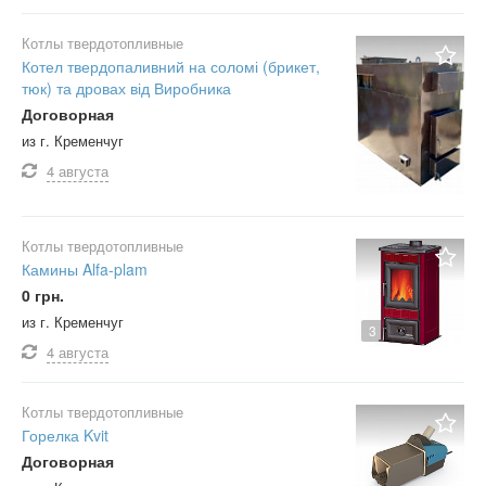
Котлы твердотопливные
Котел твердопаливний на соломі (брикет,
тюк) та дровах від Виробника
Договорная
из г. Кременчуг
4 августа
Котлы твердотопливные
Камины Alfa-plam
0 грн.
из г. Кременчуг
3
4 августа
Котлы твердотопливные
Горелка Kvit
Договорная