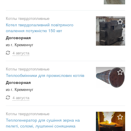
Котлы твердотопливные
Котел твердопаливний повітряного
опалення потужністю 150 квт
Договорная
из г. Кременчуг
4 августа
Котлы твердотопливные
Теплообмінники для промислових котлів
Договорная
из г. Кременчуг
4 августа
Котлы твердотопливные
Теплогенератор для сушіння зерна на
пелеті, соломі, лушпинні соняшника