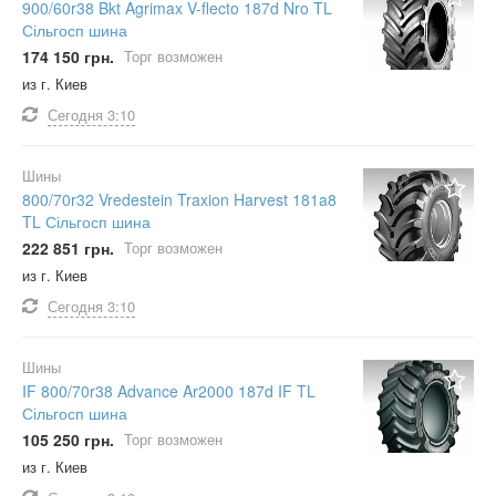
900/60r38 Bkt Agrimax V-flecto 187d Nro TL
Сільгосп шина
174 150 грн.
Торг возможен
из г. Киев
Сегодня
3:10
Шины
800/70r32 Vredestein Traxion Harvest 181a8
TL Сільгосп шина
222 851 грн.
Торг возможен
из г. Киев
Сегодня
3:10
Шины
IF 800/70r38 Advance Ar2000 187d IF TL
Сільгосп шина
105 250 грн.
Торг возможен
из г. Киев