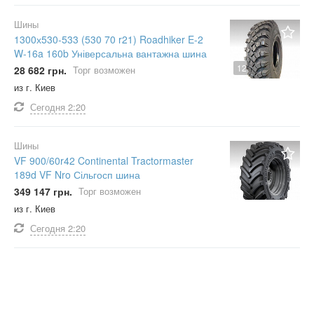
Шины
1300х530-533 (530 70 r21) Roadhiker E-2
W-16a 160b Універсальна вантажна шина
12
28 682 грн.
Торг возможен
из г. Киев
Сегодня
2:20
Шины
VF 900/60r42 Continental Tractormaster
189d VF Nro Сільгосп шина
349 147 грн.
Торг возможен
из г. Киев
Сегодня
2:20