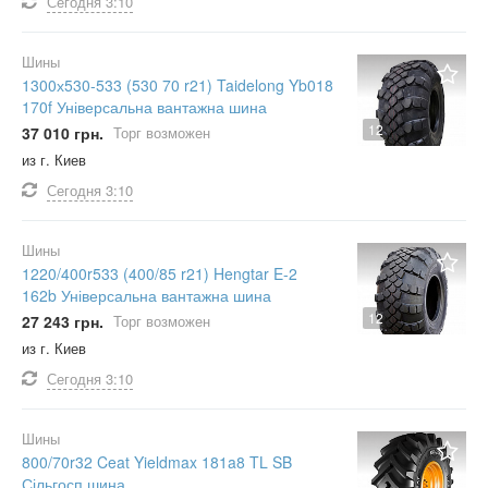
Сегодня
3:10
Шины
1300х530-533 (530 70 r21) Taidelong Yb018
170f Універсальна вантажна шина
12
37 010 грн.
Торг возможен
из г. Киев
Сегодня
3:10
Шины
1220/400r533 (400/85 r21) Hengtar E-2
162b Універсальна вантажна шина
12
27 243 грн.
Торг возможен
из г. Киев
Сегодня
3:10
Шины
800/70r32 Ceat Yieldmax 181a8 TL SB
Сільгосп шина