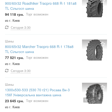
900/60r32 Roadhiker Tracpro 668 R-1 181a8
TL Сільгосп шина
94 118 грн.
Торг возможен
из г. Киев
Сегодня
3:30
Шины
800/65r32 Marcher Tracpro 668 R-1 178a8
TL Сільгосп шина
77 521 грн.
Торг возможен
из г. Киев
Сегодня
3:30
Шины
1300х530-533 (530 70 r21) Росава Ви-3
156f Універсальна вантажна шина
12
23 645 грн.
Торг возможен
из г. Киев