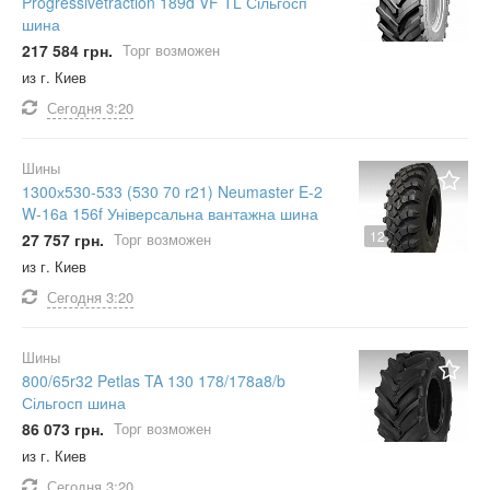
Progressivetraction 189d VF TL Сільгосп
шина
217 584 грн.
Торг возможен
из г. Киев
Сегодня
3:20
Шины
1300х530-533 (530 70 r21) Neumaster E-2
W-16a 156f Універсальна вантажна шина
12
27 757 грн.
Торг возможен
из г. Киев
Сегодня
3:20
Шины
800/65r32 Petlas TA 130 178/178a8/b
Сільгосп шина
86 073 грн.
Торг возможен
из г. Киев
Сегодня
3:20