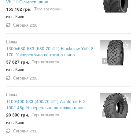
VF TL Сільгосп шина
155 162 грн.
Торг возможен
из г. Киев
Сегодня
2:20
Шины
1300х530-533 (530 70 r21) Blackclaw Yb018
170f Універсальна вантажна шина
12
37 627 грн.
Торг возможен
из г. Киев
Сегодня
2:20
Шины
1100/400r533 (400/70 r21) Armforce E-2l
150/146g Універсальна вантажна шина
12
20 390 грн.
Торг возможен
из г. Киев
Сегодня
2:20