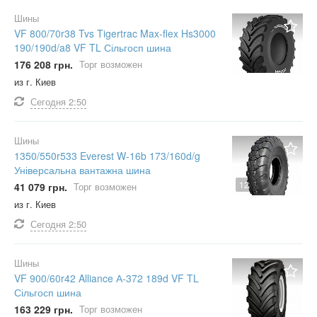
Шины
VF 800/70r38 Tvs Tigertrac Max-flex Hs3000
190/190d/a8 VF TL Сільгосп шина
176 208 грн.
Торг возможен
из г. Киев
Сегодня
2:50
Шины
1350/550r533 Everest W-16b 173/160d/g
Універсальна вантажна шина
12
41 079 грн.
Торг возможен
из г. Киев
Сегодня
2:50
Шины
VF 900/60r42 Alliance А-372 189d VF TL
Сільгосп шина
163 229 грн.
Торг возможен