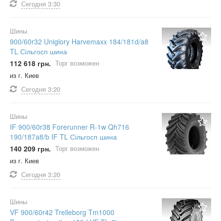
Сегодня
3:30
Шины
900/60r32 Uniglory Harvemaxx 184/181d/a8
TL Сільгосп шина
112 618 грн.
Торг возможен
из г. Киев
Сегодня
3:20
Шины
IF 900/60r38 Forerunner R-1w Qh716
190/187a8/b IF TL Сільгосп шина
140 209 грн.
Торг возможен
из г. Киев
Сегодня
3:20
Шины
VF 900/60r42 Trelleborg Tm1000