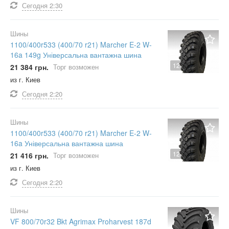
Сегодня
2:30
Шины
1100/400r533 (400/70 r21) Marcher E-2 W-
16a 149g Універсальна вантажна шина
12
21 384 грн.
Торг возможен
из г. Киев
Сегодня
2:20
Шины
1100/400r533 (400/70 r21) Marcher E-2 W-
16a Універсальна вантажна шина
12
21 416 грн.
Торг возможен
из г. Киев
Сегодня
2:20
Шины
VF 800/70r32 Bkt Agrimax Proharvest 187d