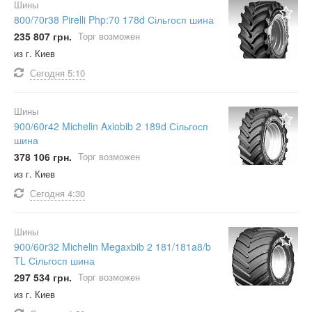
Шины
800/70r38 Pirelli Php:70 178d Сільгосп шина
235 807 грн.
Торг возможен
из г. Киев
Сегодня
5:10
Шины
900/60r42 Michelin Axiobib 2 189d Сільгосп
шина
378 106 грн.
Торг возможен
из г. Киев
Сегодня
4:30
Шины
900/60r32 Michelin Megaxbib 2 181/181a8/b
TL Сільгосп шина
297 534 грн.
Торг возможен
из г. Киев