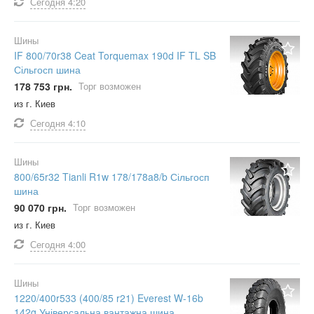
Сегодня
4:20
Шины
IF 800/70r38 Ceat Torquemax 190d IF TL SB
Сільгосп шина
178 753 грн.
Торг возможен
из г. Киев
Сегодня
4:10
Шины
800/65r32 Tianli R1w 178/178a8/b Сільгосп
шина
90 070 грн.
Торг возможен
из г. Киев
Сегодня
4:00
Шины
1220/400r533 (400/85 r21) Everest W-16b
142g Універсальна вантажна шина