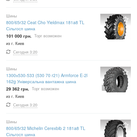
Шины
800/65r32 Ceat Cho Yieldmax 181a8 TL
Сільгосп шина
101 000 грн.
Торг возможен
из г. Киев
Сегодня
3:20
Шины
1300х530-533 (530 70 r21) Armforce E-2l
162g Універсальна вантажна шина
12
29 362 грн.
Торг возможен
из г. Киев
Сегодня
3:20
Шины
800/65r32 Michelin Cerexbib 2 181a8 TL
Сільгосп шина