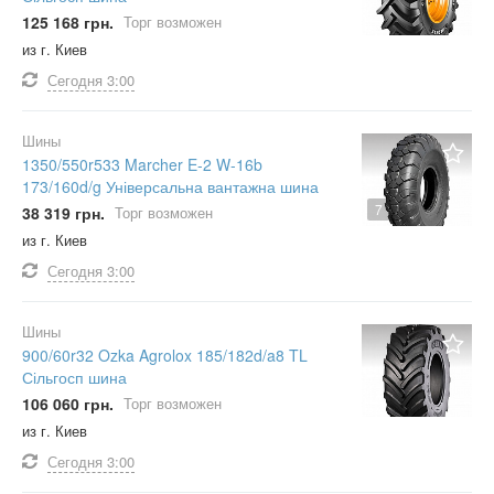
125 168 грн.
Торг возможен
из г. Киев
Сегодня
3:00
Шины
1350/550r533 Marcher E-2 W-16b
173/160d/g Універсальна вантажна шина
7
38 319 грн.
Торг возможен
из г. Киев
Сегодня
3:00
Шины
900/60r32 Ozka Agrolox 185/182d/a8 TL
Сільгосп шина
106 060 грн.
Торг возможен
из г. Киев
Сегодня
3:00