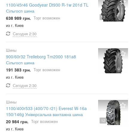
1100/45r46 Goodyear Dt930 R-1w 201d TL
Сільгосп шина
12
638 989 грн.
Торг возможен
из г. Киев
Сегодня
2:30
Шины
900/60r32 Trelleborg Tm2000 181a8
Сільгосп шина
191 383 грн.
Торг возможен
из г. Киев
Сегодня
2:30
Шины
1100/400r533 (400/70 r21) Everest W-16a
150/146g Універсальна вантажна шина
12
20 984 грн.
Торг возможен
из г. Киев