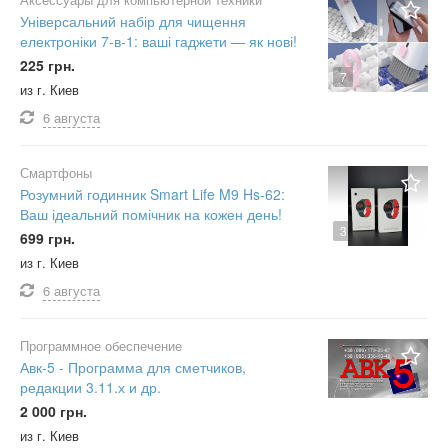
Універсальний набір для чищення
електроніки 7-в-1: ваші гаджети — як нові!
225 грн.
7
из г. Киев
6 августа
Смартфоны
Розумний годинник Smart Life M9 Hs-62:
Ваш ідеальний помічник на кожен день!
3
699 грн.
из г. Киев
6 августа
Программное обеспечение
Авк-5 - Программа для сметчиков,
редакции 3.11.х и др.
2 000 грн.
из г. Киев