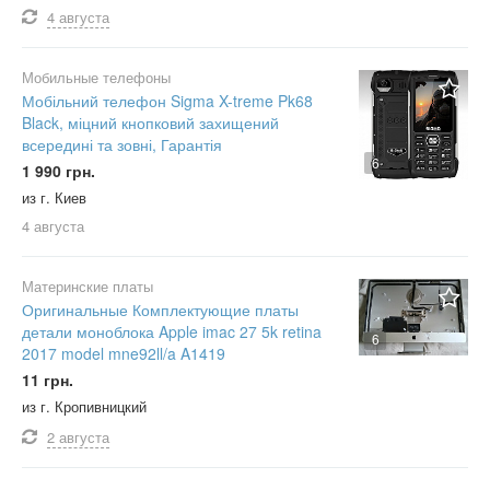
4 августа
Мобильные телефоны
Мобільний телефон Sigma X-treme Pk68
Black, міцний кнопковий захищений
всередині та зовні, Гарантія
6
1 990 грн.
из г. Киев
4 августа
Материнские платы
Оригинальные Комплектующие платы
детали моноблока Apple imac 27 5k retina
6
2017 model mne92ll/a A1419
11 грн.
из г. Кропивницкий
2 августа