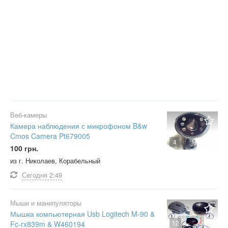
Веб-камеры
Камера наблюдения с микрофоном B&w
Cmos Camera Pt679005
4
100 грн.
из г. Николаев, Корабельный
Сегодня
2:49
Мыши и манипуляторы
Мышка компьютерная Usb Logitech M-90 &
12
Fc-rx839m & W460194