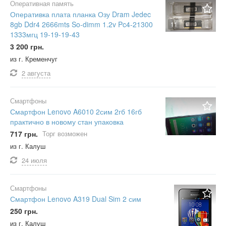
Оперативная память
Оперативка плата планка Озу Dram Jedec
8gb Ddr4 2666mts So-dimm 1.2v Pc4-21300
11
1333мгц 19-19-19-43
3 200 грн.
из г. Кременчуг
2 августа
Смартфоны
Смартфон Lenovo A6010 2сим 2гб 16гб
практично в новому стан упаковка
717 грн.
Торг возможен
из г. Калуш
24 июля
Смартфоны
Смартфон Lenovo A319 Dual Sim 2 сим
250 грн.
из г. Калуш