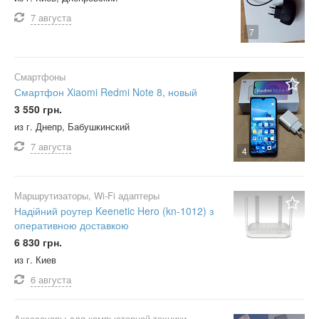
7 августа
7
Смартфоны
Смартфон Xiaomi Redmi Note 8, новый
3 550 грн.
из г. Днепр, Бабушкинский
7 августа
4
Маршрутизаторы, Wi-Fi адаптеры
Надійний роутер Keenetic Hero (kn-1012) з
оперативною доставкою
6 830 грн.
из г. Киев
6 августа
Аксессуары для компьютерной техники