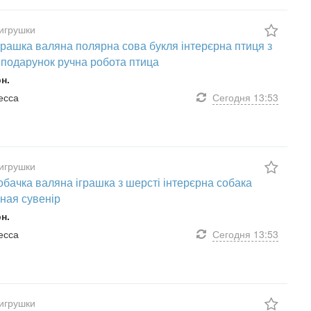
игрушки
грашка валяна полярна сова букля інтерєрна птиця з
 подарунок ручна робота птица
рн.
десса
Сегодня
13:53
игрушки
собачка валяна іграшка з шерсті інтерєрна собака
ная сувенір
рн.
десса
Сегодня
13:53
игрушки