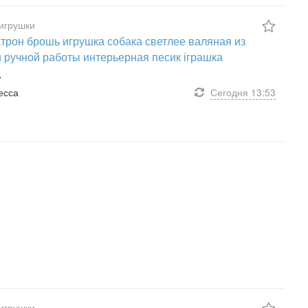
игрушки
трон брошь игрушка собака светлее валяная из
 ручной работы интерьерная песик іграшка
.
десса
Сегодня
13:53
игрушки