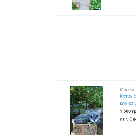
10
Мягкие 
Котик 
кошка 
1 500 г
из г. О
10