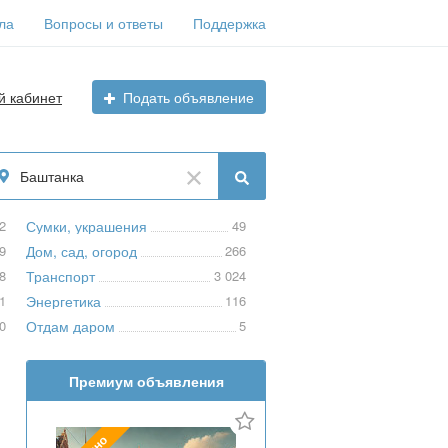
ла
Вопросы и ответы
Поддержка
й кабинет
Подать объявление
Баштанка
2
Сумки, украшения
49
9
Дом, сад, огород
266
8
Транспорт
3 024
1
Энергетика
116
0
Отдам даром
5
Премиум объявления