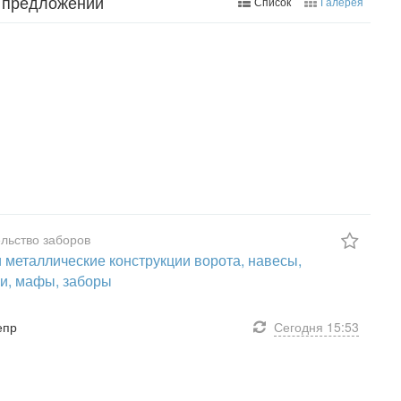
0 предложений
Список
Галерея
льство заборов
 металлические конструкции ворота, навесы,
и, мафы, заборы
епр
Сегодня
15:53