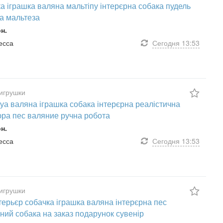
а іграшка валяна мальтіпу інтерєрна собака пудель
а мальтеза
рн.
десса
Сегодня
13:53
игрушки
уа валяна іграшка собака інтерєрна реалістична
юра пес валяние ручна робота
рн.
десса
Сегодня
13:53
игрушки
ерьєр собачка іграшка валяна інтерєрна пес
ний собака на заказ подарунок сувенір