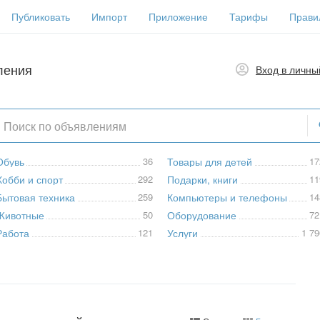
Публиковать
Импорт
Приложение
Тарифы
Прави
ления
Вход в личны
Обувь
36
Товары для детей
17
Хобби и спорт
292
Подарки, книги
11
Бытовая техника
259
Компьютеры и телефоны
14
Животные
50
Оборудование
72
Работа
121
Услуги
1 79