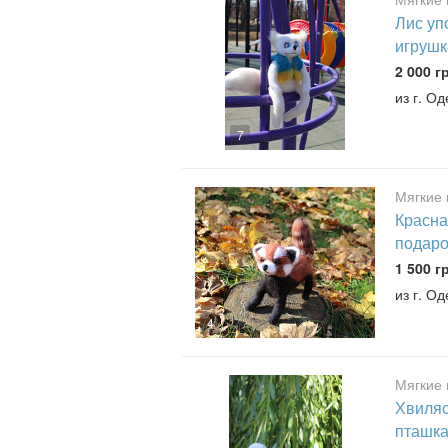
Лис уп
игрушк
2 000 г
из г. О
7
Мягкие 
Красна
подаро
1 500 г
из г. О
4
Мягкие 
Хвиляс
пташка