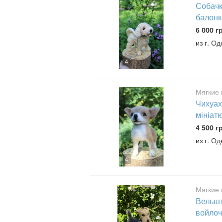
Собачк
балонк
6 000 г
из г. О
4
Мягкие 
Чихуах
мініат
4 500 г
из г. О
4
Мягкие 
Вельшт
войлоч