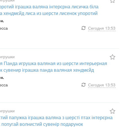
оротий іграшка валяна інтерєрна лисичка біла
а хендмєйд лиса из шерсти лисенок упоротий
рн.
десса
Сегодня
13:53
игрушки
я Панда игрушка валяная из шерсти интерьерная
к сувенир іграшка панда валяная хендмєйд
рн.
десса
Сегодня
13:53
игрушки
тий папужка іграшка валяна з шерсті птах інтерєрна
 попугай волнистий сувенір подарунок