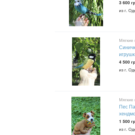
3 600 г
из г. О
8
Мягкие 
Синичк
игрушк
4 500 г
из г. О
10
Мягкие 
Пес Па
хендмє
1 500 г
из г. О