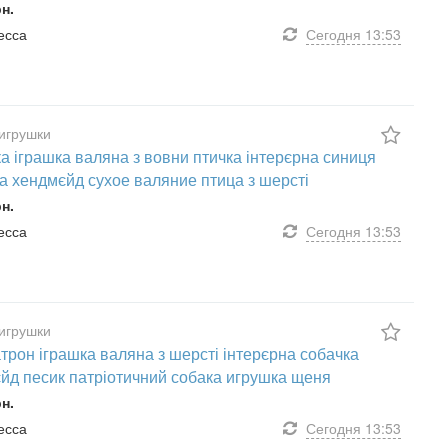
рн.
десса
Сегодня
13:53
игрушки
а іграшка валяна з вовни птичка інтерєрна синиця
а хендмєйд сухое валяние птица з шерсті
рн.
десса
Сегодня
13:53
игрушки
трон іграшка валяна з шерсті інтерєрна собачка
йд песик патріотичний собака игрушка щеня
рн.
десса
Сегодня
13:53