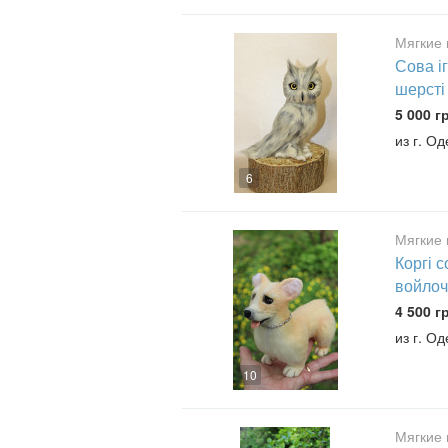
Мягкие 
Сова і
шерсті
5 000 г
из г. О
6
Мягкие 
Коргі 
войлоч
4 500 г
из г. О
10
Мягкие 