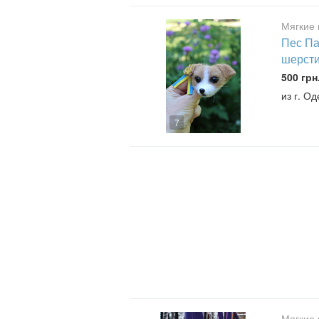
Мягкие 
Пес Па
шерсти
500 грн
из г. О
7
Мягкие 