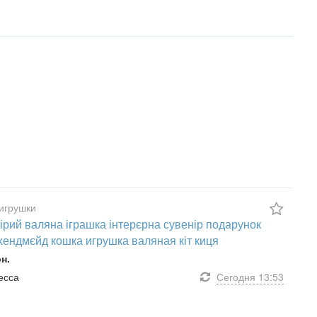
игрушки
сірий валяна іграшка інтерєрна сувенір подарунок
хендмєйд кошка игрушка валяная кіт киця
рн.
десса
Сегодня
13:53