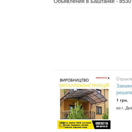
Объявления в Баштанке - 853
Cтроите
Закажи
решетк
1 грн.
из г. Дн
4