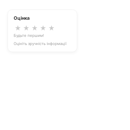
Оцінка
★
★
★
★
★
Будьте першим!
Оцініть зручність інформації