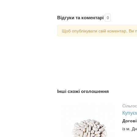
Відгуки та коментарі
0
Щоб опублікувати свій коментар, Ви 
Інші схожі оголошення
Сільго
Купує
Догові
із м. Д