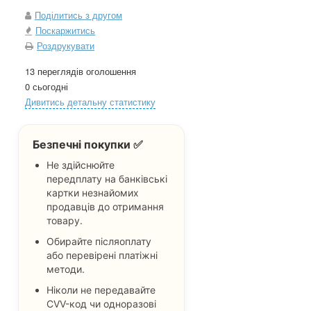
Поділитись з другом
Поскаржитись
Роздрукувати
13 переглядів оголошення
0 сьогодні
Дивитись детальну статистику
Безпечні покупки ✅
Не здійснюйте
передплату на банківські
картки незнайомих
продавців до отримання
товару.
Обирайте післяоплату
або перевірені платіжні
методи.
Ніколи не передавайте
CVV-код чи одноразові