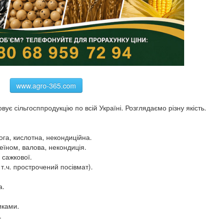
www.agro-365.com
вує сільгосппродукцію по всій Україні. Розглядаємо різну якість.
ога, кислотна, некондиційна.
еїном, валова, некондиція.
 сажкової.
т.ч. прострочений посівмат).
а.
иками.
.