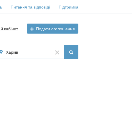
а
Питання та відповіді
Підтримка
ий кабінет
Подати оголошення
Харків