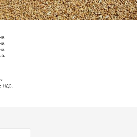
на.
на.
на.
ый.
х.
с НДС.