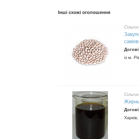
Інші схожі оголошення
Сільго
Закупо
самов
Догові
із м. Рі
Сільго
Жирны
Догові
Харків,