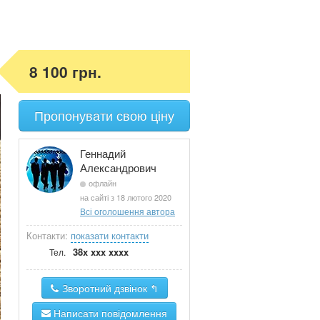
8 100 грн.
Пропонувати свою ціну
Геннадий
Александрович
офлайн
на сайті з 18 лютого 2020
Всі оголошення автора
Контакти:
показати контакти
38x xxx xxxx
Тел.
Зворотний дзвінок ↰
Написати повідомлення