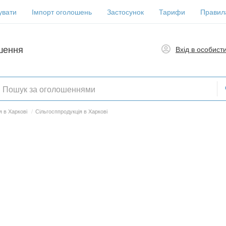
увати
Імпорт оголошень
Застосунок
Тарифи
Правил
шення
Вхід в особист
 в Харкові
/
Сільгосппродукція в Харкові