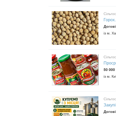
Сільго
Горох.
Догові
із м. Ха
Сільго
Просро
50 000 
із м. Ки
Сільго
Закуп
Догові