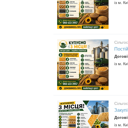
із м. Ки
Сільго
Постій
Догові
із м. Ки
Сільго
Закупі
Догові
із м. Ки