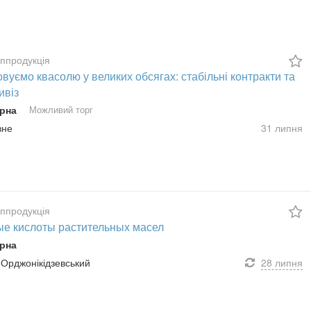
сппродукція
вуємо квасолю у великих обсягах: стабільні контракти та
ивіз
рна
Можливий торг
вне
31 липня
сппродукція
е кислоты растительных масел
рна
 Орджонікідзевський
28 липня