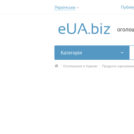
Українська
Публік
Русский
Українська
оголо
Категорія
/
Оголошення в Харкові
/
Продукти харчування