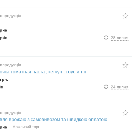
сппродукція
рна
рків
28 липня
сппродукція
чка томатная паста , кетчуп , соус и т.п
грн.
їв
24 липня
сппродукція
івля врожаю з самовивозом та швидкою оплатою
рна
Можливий торг