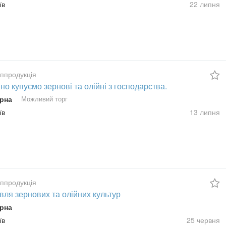
їв
22 липня
сппродукція
но купуємо зернові та олійні з господарства.
рна
Можливий торг
їв
13 липня
сппродукція
вля зернових та олійних культур
рна
їв
25 червня