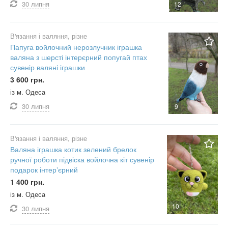
30 липня
12
В'язання і валяння, різне
Папуга войлочний нерозлучник іграшка
валяна з шерсті інтерєрний попугай птах
сувенір валяні іграшки
3 600 грн.
із м. Одеса
30 липня
9
В'язання і валяння, різне
Валяна іграшка котик зелений брелок
ручної роботи підвіска войлочна кіт сувенір
подарок інтерʼєрний
1 400 грн.
із м. Одеса
10
30 липня