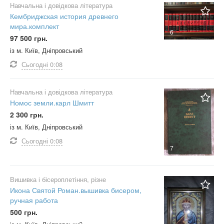
Навчальна і довідкова література
Кембриджская история древнего
мира.комплект
6
97 500 грн.
із м. Київ, Дніпровський
Сьогодні
0:08
Навчальна і довідкова література
Номос земли.карл Шмитт
2 300 грн.
із м. Київ, Дніпровський
Сьогодні
0:08
7
Вишивка і бісероплетіння, різне
Икона Святой Роман.вышивка бисером,
ручная работа
500 грн.