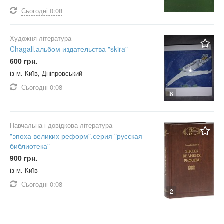
Сьогодні
0:08
Художня література
Chagall.альбом издательства "skira"
600 грн.
із м. Київ, Дніпровський
Сьогодні
0:08
6
Навчальна і довідкова література
"эпоха великих реформ".серия "русская
библиотека"
900 грн.
із м. Київ
Сьогодні
0:08
2