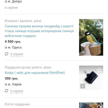
із м. Дніпро
4 серпня
В'язання і валяння, різне
Синичка іграшка валяна хендмєйд з шерсті
птица синица игрушка интерьерная синиця
войлочная подарок
4 500 грн.
із м. Одеса
10
3 серпня
Подарунки ручної роботи, різне
Кофр ( кейс для наушников Handfree)
350 грн.
із м. Харків
5
3 серпня
Елітні подарунки