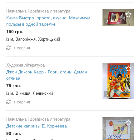
Навчальна і довідкова література
Книга Быстро, просто, вкусно. Максимум
3
пользы в одной тарелке
150 грн.
із м. Запоріжжя, Хортицький
1 серпня
Художня література
Джон Диксон Карр - Гори, огонь; Демон
отлива
75 грн.
із м. Вінниця, Ленинский
5
1 серпня
Навчальна і довідкова література
Детские капризы Е. Корнеева
90 грн.