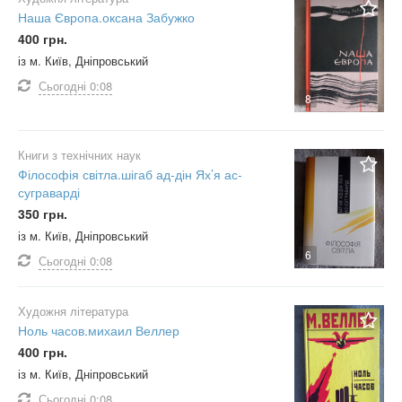
Наша Європа.оксана Забужко
400 грн.
із м. Київ, Дніпровський
Сьогодні
0:08
8
Книги з технічних наук
Філософія світла.шігаб ад-дін Ях’я ас-
суграварді
350 грн.
із м. Київ, Дніпровський
6
Сьогодні
0:08
Художня література
Ноль часов.михаил Веллер
400 грн.
із м. Київ, Дніпровський
Сьогодні
0:08