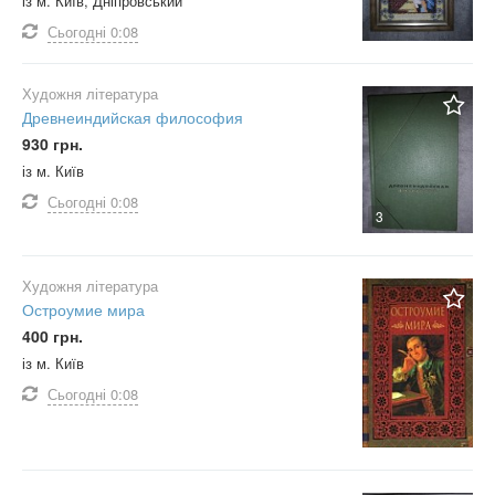
із м. Київ, Дніпровський
Сьогодні
0:08
Художня література
Древнеиндийская философия
930 грн.
із м. Київ
Сьогодні
0:08
3
Художня література
Остроумие мира
400 грн.
із м. Київ
Сьогодні
0:08