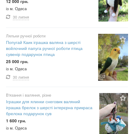
12 000 грн.
із м. Одеса
30 липня
7
Ляльки ручної роботи
Попугай Каик іграшка валяна з шерсті
войлочний папуга ручної роботи птица
сувенір подарунок птица
25 000 грн.
із м. Одеса
12
30 липня
В'язання і валяння, різне
Іграшки для ялинки снеговик валяний
іграшка брелок з шерсті інтерєрна прикраса
брелока подарунок сув
1 600 грн.
із м. Одеса