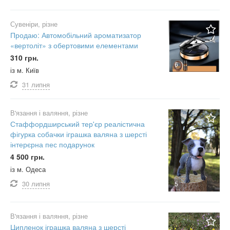
Сувеніри, різне
Продаю: Автомобільний ароматизатор
«вертоліт» з обертовими елементами
310 грн.
6
із м. Київ
31 липня
В'язання і валяння, різне
Стаффордширський тер'єр реалістична
фігурка собачки іграшка валяна з шерсті
інтерєрна пес подарунок
4 500 грн.
із м. Одеса
30 липня
5
В'язання і валяння, різне
Ципленок іграшка валяна з шерсті