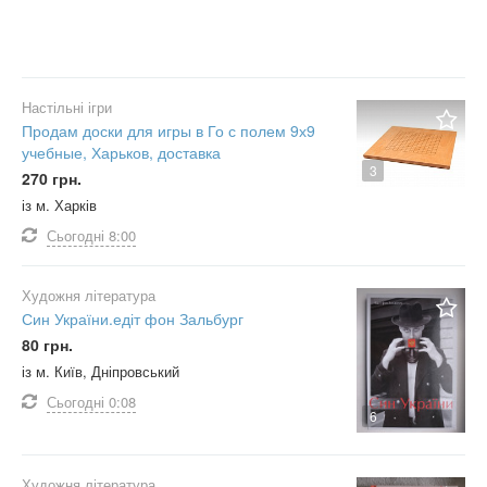
Настільні ігри
Продам доски для игры в Го с полем 9х9
учебные, Харьков, доставка
3
270 грн.
із м. Харків
Сьогодні
8:00
Художня література
Син України.едіт фон Зальбург
80 грн.
із м. Київ, Дніпровський
Сьогодні
0:08
6
Художня література