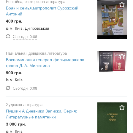
Релігійна, езотерична література
Брак и семья.митрополит Сурожский
Антоний
400 грн.
із м. Київ, Дніпровський
Сьогодні
0:08
Навчальна і довідкова література
Воспоминания генерал-фельдмаршала
графа Д. А. Милютина
2
900 грн.
із м. Київ
Сьогодні
0:08
Художня література
Пушкин А Дневники Записки. Серия:
Литературные памятники
3 000 грн.
із м. Київ