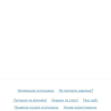
Модерація оголошень
Як продати швидше?
Питання та відповіді
Новини та статті
Про сайт
Правила подачі оголошень
Умови користування