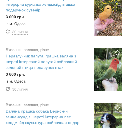
інтерєрна курчатко хендмєйд пташка
подарунок сувенір
3 000 грн.
із м. Одеса
30 липня
8
В'язання і валяння, різне
Неразлучник папуга іграшка валяна з
шерсті інтерєрний попугай войлочний
зелений птица подарунок птах
3 600 грн.
із м. Одеса
6
30 липня
В'язання і валяння, різне
Валяна іграшка собака Бернский
зенненхунд з шерсті інтерєрна пес
хендмєйд скульптура войлочная подар