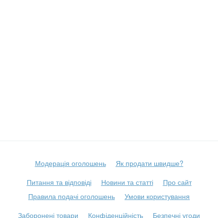
Модерація оголошень
Як продати швидше?
Питання та відповіді
Новини та статті
Про сайт
Правила подачі оголошень
Умови користування
Заборонені товари
Конфіденційність
Безпечні угоди