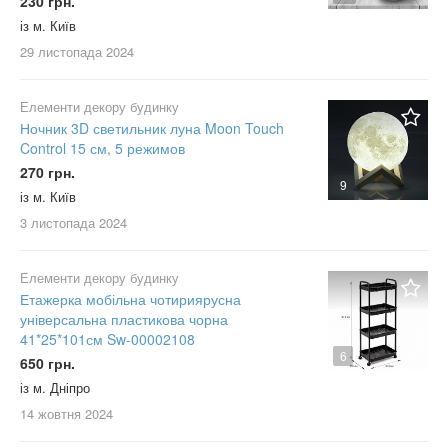
230 грн.
із м. Київ
29 листопада
2024
Елементи декору будинку
Ночник 3D светильник луна Moon Touch
Control 15 см, 5 режимов
270 грн.
9
із м. Київ
3 листопада
2024
Елементи декору будинку
Етажерка мобільна чотириярусна
універсальна пластикова чорна
41*25*101см Sw-00002108
6
650 грн.
із м. Дніпро
14 жовтня
2024