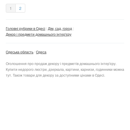
1
2
Головні рубрики в Одесі
Дім, сад, город
Декор і предмети домашнього інтер'єру
Одеська область
Одеса
Оголошення про продаж декору і предметів домашнього інтер'єру.
Купити недорого люстри, дзеркала, картини, карнизи, годинники можна
тут. Також товари для декору за доступними цінами в Одесі.