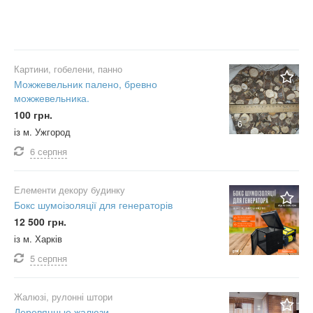
Картини, гобелени, панно
Можжевельник палено, бревно
можжевельника.
100 грн.
6
із м. Ужгород
6 серпня
Елементи декору будинку
Бокс шумоізоляції для генераторів
12 500 грн.
із м. Харків
5 серпня
Жалюзі, рулонні штори
Деревянные жалюзи