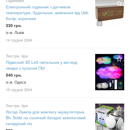
Годинники
Електронний годинник з датчиком
температури, будильник, живлення від Usb.
Колір: коричнев
2
330 грн.
із м. Львів
14 грудня
2024
Люстри, бра
Підвісний 3D Led світильник у вигляді
хмари з пультом Obl
540 грн.
із м. Одеса
8
10 грудня
2024
Люстри, бра
Ліхтар Лампа для кемпінгу акумуляторна
Bl+ Solar на сонячній батареї кемпінговий
складаний ліх
10