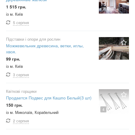
1 515 грн.
7
із м. Київ
5 серпня
Підставки і опори для рослин
Можжевельник древесина, ветки, иглы,
хвоя.
5
99 грн.
із м. Київ
3 серпня
Квіткові горщики
Продается Подвес для Кашпо Белый(3 шт)
150 грн.
4
із м. Миколаїв, Корабельний
2 серпня