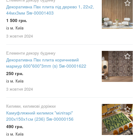
Декоративна Пвх плита під дерево 1, 22х2,
44мх3мм Sw-00001403
1 500 грн.
8
із м. Київ
3 жовтня
2024
Елементи декору будинку
Декоративна Пвх плита коричневий
мармур 600*600*3mm (s) Sw-00001622
250 грн.
6
із м. Київ
3 жовтня
2024
Килими, килимові доріжки
Камуфляжний килимок "мілітарі"
200х150х1см (236) Sw-00000156
490 грн.
7
із м. Київ