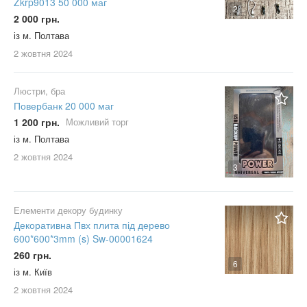
Zkrp9013 50 000 маг
2
2 000 грн.
із м. Полтава
2 жовтня
2024
Люстри, бра
Повербанк 20 000 маг
1 200 грн.
Можливий торг
із м. Полтава
2 жовтня
2024
3
Елементи декору будинку
Декоративна Пвх плита під дерево
600*600*3mm (s) Sw-00001624
260 грн.
6
із м. Київ
2 жовтня
2024