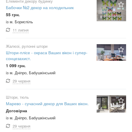
Елементи декору будинку
Бабочки №2 декор на холодильник
55 грн.
8
із м. Бориспіль
11 липня
Жалюзі, рулонні штори
Штори-плісе - окраса Ваших вікон і супер-
7
сонцезахист.
1 099 грн.
із м. Дніпро, Бабушкінський
29 червня
Штори, тюль
Марево - сучасний декор для Ваших вікон.
4
Договірна
із м. Дніпро, Бабушкінський
29 червня