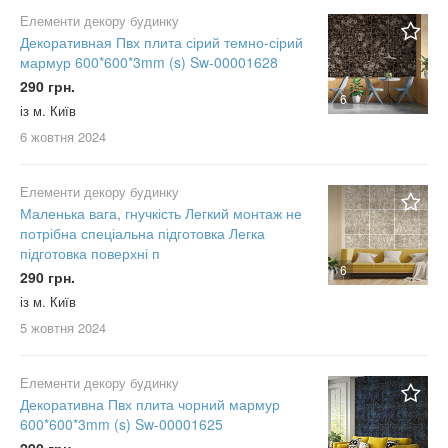
Елементи декору будинку
Декоративная Пвх плита сірий темно-сірий
мармур 600*600*3mm (s) Sw-00001628
290 грн.
6
із м. Київ
6 жовтня
2024
Елементи декору будинку
Маленька вага, гнучкість Легкий монтаж не
потрібна спеціальна підготовка Легка
підготовка поверхні п
6
290 грн.
із м. Київ
5 жовтня
2024
Елементи декору будинку
Декоративна Пвх плита чорний мармур
600*600*3mm (s) Sw-00001625
290 грн.