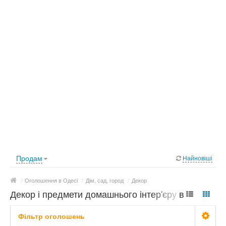
Продам
Найновіші
/
Оголошення в Одесі
/
Дім, сад, город
/
Декор
Декор і предмети домашнього інтер'єру в
Одесі: фото, ціни
Фільтр оголошень