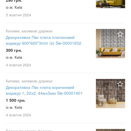
6
із м. Київ
5 жовтня
2024
Килими, килимові доріжки
Декоративна Пвх плита платиновий
мармур 600*600*3mm (s) Sw-00001632
300 грн.
6
із м. Київ
4 жовтня
2024
Килими, килимові доріжки
Декоративна Пвх плита коричневий
мармур 1, 22х2, 44мх3мм Sw-00001401
1 500 грн.
8
із м. Київ
4 жовтня
2024
Елементи декору будинку