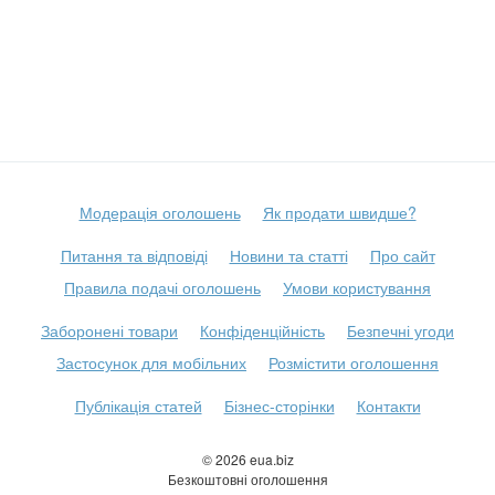
Модерація оголошень
Як продати швидше?
Питання та відповіді
Новини та статті
Про сайт
Правила подачі оголошень
Умови користування
Заборонені товари
Конфіденційність
Безпечні угоди
Застосунок для мобільних
Розмістити оголошення
Публікація статей
Бізнес-сторінки
Контакти
© 2026 eua.biz
Безкоштовні оголошення