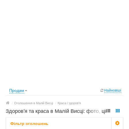
Продам
Найновіші
/
Оголошення в Малій Висці
/
Краса і здоров'я
Здоров'я та краса в Малій Висці: фото, ціни
Фільтр оголошень