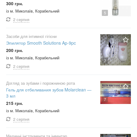
300 грн.
із м. Миколаїв, Корабельний
5
2 серпня
Засоби для інтимної гігієни
Эпилятор Smooth Solutions Ap-9pc
200 грн.
із м. Миколаїв, Корабельний
7
2 серпня
Догляд за зубами і порожниною рота
Гель для отбеливания зубов Molarclean —
3 мл
7
215 грн.
із м. Миколаїв, Корабельний
2 серпня
Медичні інструменти та інвентар