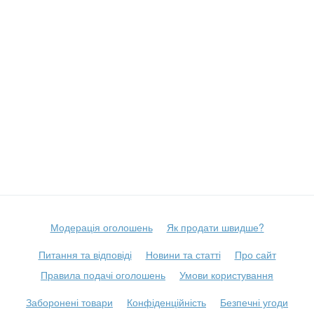
Модерація оголошень
Як продати швидше?
Питання та відповіді
Новини та статті
Про сайт
Правила подачі оголошень
Умови користування
Заборонені товари
Конфіденційність
Безпечні угоди