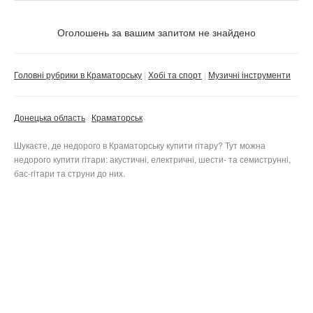
Ціна
Не важливо
Оголошень за вашим запитом не знайдено
Стан
Валюта:
грн.
Не важливо
Головні рубрики в Краматорську
Хобі та спорт
Музичні інструменти
Нове
Тільки з фото
Донецька область
Краматорськ
Б/в
Приватне
Не важливо
Не важливо
Бізнес
Шукаєте, де недорого в Краматорську купити гітару? Тут можна
недорого купити гітари: акустичні, електричні, шести- та семиструнні,
бас-гітари та струни до них.
Скинути фільтр
Застосувати