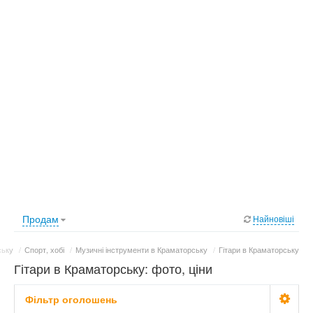
Продам
Найновіші
ську
/
Спорт, хобі
/
Музичні інструменти в Краматорську
/
Гітари в Краматорську
Гітари в Краматорську: фото, ціни
Фільтр оголошень