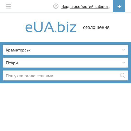
Вхід в особистий кабінет
Українська
оголошення
Русский
Українська
Краматорськ
Гітари