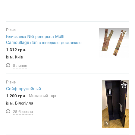
Різне
Блискавка №5 реверсна Multi
Camouflage+tan з швидкою доставкою
1 312 грн.
із м. Київ
8 липня
Різне
Сейф оружейный
1 200 грн.
Можливий торг
із м. Білопілля
28 березня
9