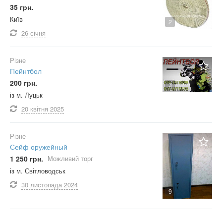
35 грн.
Київ
2
26 січня
Різне
Пейнтбол
200 грн.
3
із м. Луцьк
20 квітня
2025
Різне
Сейф оружейный
1 250 грн.
Можливий торг
із м. Світловодськ
30 листопада
2024
9