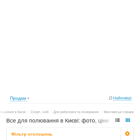
Продам
Найновіші
лошення в Києві
/
Спорт, хобі
/
Для риболовлі та полювання
/
Мисливські товари
Все для полювання в Києві: фото, ціни
Фільтр оголошень