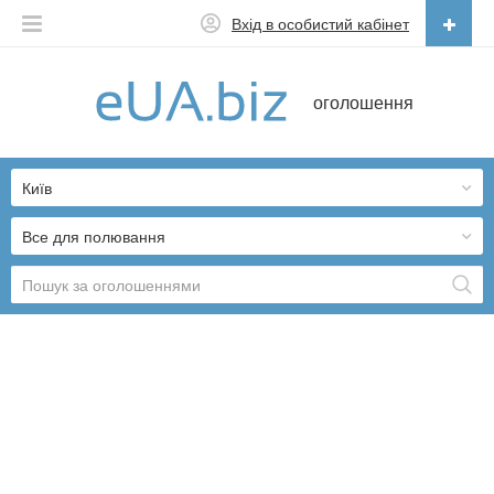
Вхід в особистий кабінет
Українська
оголошення
Русский
Українська
Київ
Все для полювання