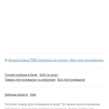
Безкоштовна RSS-підписка на розділ «Все для полювання»
Головні рубрики в Києві
Хобі та спорт
Товари для полювання та риболовлі
Все для полювання
Київська область
Київ
Потрібні товари для полювання в Києві? Тут можна купити приманки
для тварин, біноклі для полювання, компаси, ліхтарі, сейфи для