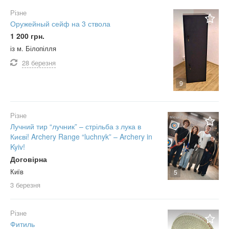
Різне
Оружейный сейф на 3 ствола
1 200 грн.
із м. Білопілля
28 березня
9
Різне
Лучний тир “лучник” – стрільба з лука в
Києві! Archery Range “luchnyk” – Archery in
Kyiv!
Договірна
Київ
5
3 березня
Різне
Фитиль