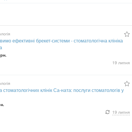
логія
вимо ефективні брекет-системи - стоматологічна клініка
а
грн.
19 липня
логія
 стоматологічних клінік Са-ната: послуги стоматологів у
рн.
19 липня