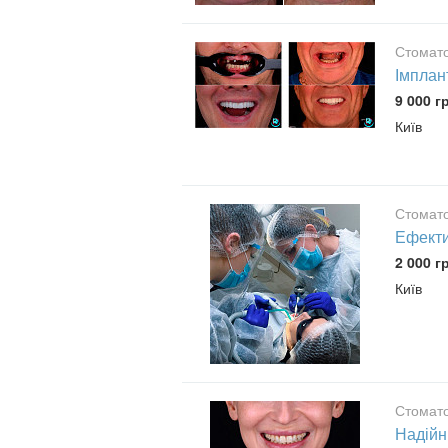
Стомато
Імплант
9 000 г
Київ
Стомато
Ефекти
2 000 г
Київ
Стомато
Надійні