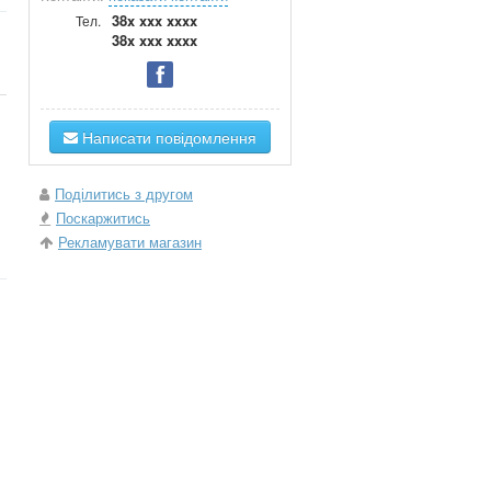
38x xxx xxxx
Тел.
38x xxx xxxx
Написати повідомлення
Поділитись з другом
Поскаржитись
Рекламувати магазин