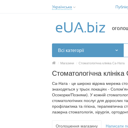
Українська
Публік
Русский
Українська
оголо
Всі категорії
/
Магазини
/
Стоматологічна клініка Са-Ната
Стоматологічна клініка
Са-Ната - це широко відома мережа стом
знаходяться у трьох локаціях - Солом'янк
Осокорки/Позняки). У кожній стоматолог
стоматологічних послуг для дорослих та 
профілактика та гігієна, терапевтична с
лазерна стоматологія, хірургія, ортодон
Оголошення магазину
Написати п