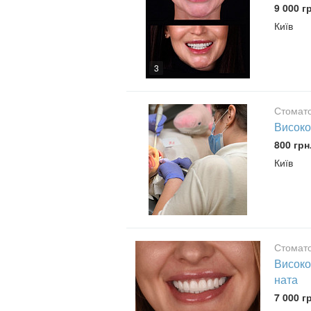
9 000 г
Київ
3
Стомато
Високоя
800 грн
Київ
Стомато
Високоя
ната
7 000 г