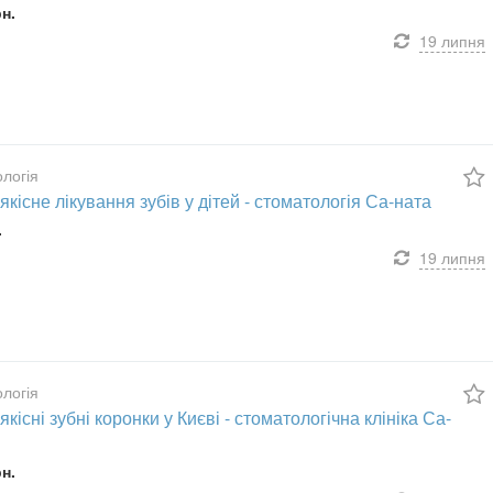
рн.
19 липня
логія
кісне лікування зубів у дітей - стоматологія Са-ната
.
19 липня
логія
кісні зубні коронки у Києві - стоматологічна клініка Са-
рн.