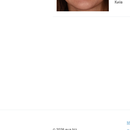
Київ
М
© 2026 eua.biz