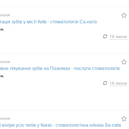
логія
ація зубів у місті Київ - стоматологія Са-ната
рн.
19 липня
логія
вне лікування зубів на Позняках - послуги стоматологів
рн.
19 липня
логія
 вініри усіх типів у Києві - стоматологічна клініка Sa-nata