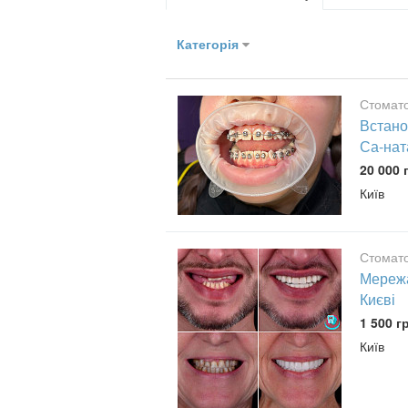
Категорія
Стомато
Встано
Са-нат
20 000 
Київ
Стомато
Мережа
Києві
1 500 г
Київ