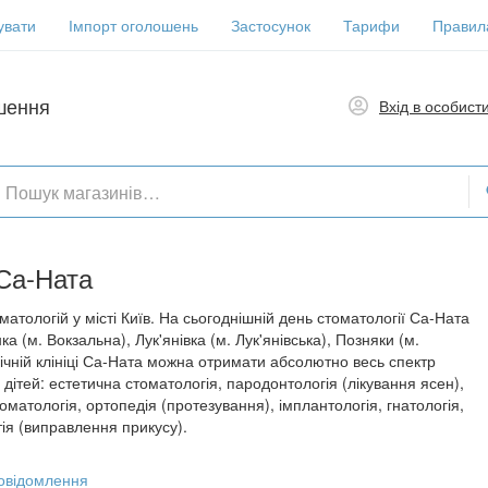
увати
Імпорт оголошень
Застосунок
Тарифи
Правил
шення
Вхід в особист
 Са-Ната
атологій у місті Київ. На сьогоднішній день стоматології Са-Ната
а (м. Вокзальна), Лук'янівка (м. Лук'янівська), Позняки (м.
ічній клініці Са-Ната можна отримати абсолютно весь спектр
дітей: естетична стоматологія, пародонтологія (лікування ясен),
томатологія, ортопедія (протезування), імплантологія, гнатологія,
тія (виправлення прикусу).
овідомлення