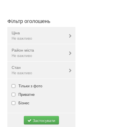
Фільтр оголошень
Ціна
Не важливо
Район міста
Валюта:
грн.
Не важливо
Стан
Голосіївський
Не важливо
Не важливо
Дарницький
Деснянський
Нове
Тільки з фото
Дніпровський
Б/в
Приватне
Оболонський
Не важливо
Бізнес
Печерський
Подольський
Застосувати