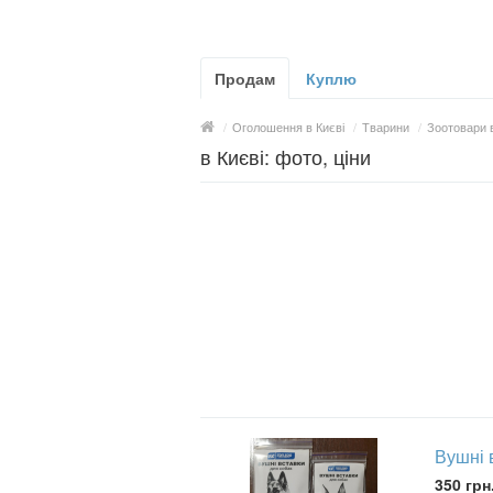
Продам
Куплю
/
Оголошення в Києві
/
Тварини
/
Зоотовари в
в Києві: фото, ціни
Вушні 
350 грн