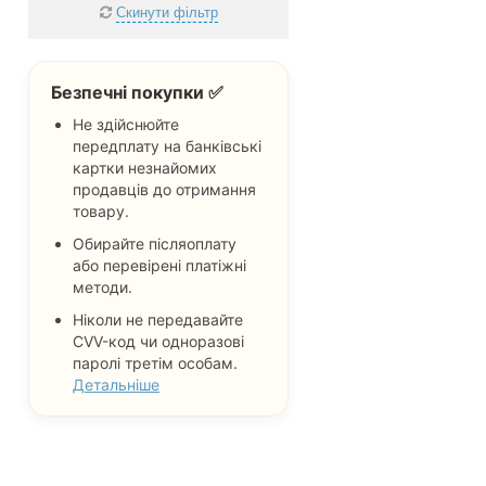
Святошинський
Скинути фільтр
Соломенський
Шевченківський
Безпечні покупки ✅
Не важливо
Не здійснюйте
передплату на банківські
картки незнайомих
продавців до отримання
товару.
Обирайте післяоплату
або перевірені платіжні
методи.
Ніколи не передавайте
CVV-код чи одноразові
паролі третім особам.
Детальніше