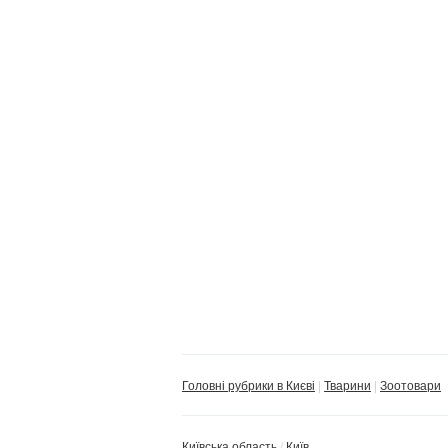
Головні рубрики в Києві
Тварини
Зоотовари
Київська область
Київ