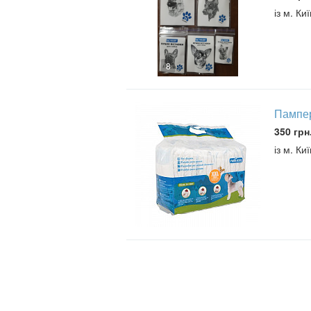
із м. К
8
Пампер
350 грн
із м. Киї