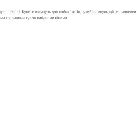
арин в Києві. Купити шампунь для собак і котів, сухий шампунь,щітки-пилосос
іми тваринами тут за вигідними цінами.