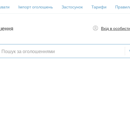
увати
Імпорт оголошень
Застосунок
Тарифи
Правил
шення
Вхід в особист