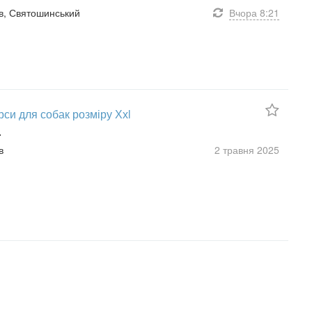
иїв, Святошинський
Вчора
8:21
си для собак розміру Ххl
.
в
2 травня
2025