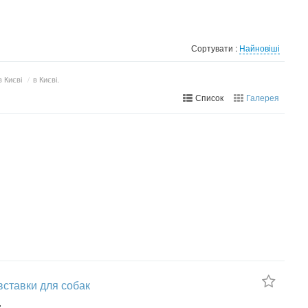
Сортувати :
Найновіші
 Києві
/
в Києві.
Список
Галерея
вставки для собак
.