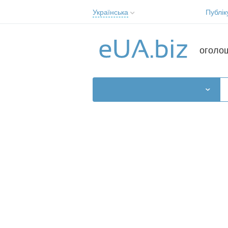
Українська
Публік
Русский
Українська
оголо