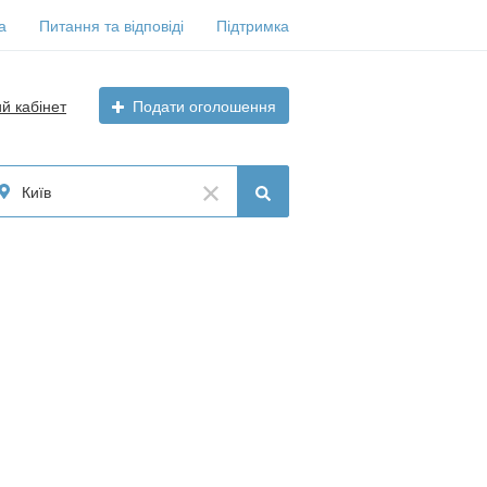
а
Питання та відповіді
Підтримка
ий кабінет
Подати оголошення
Київ