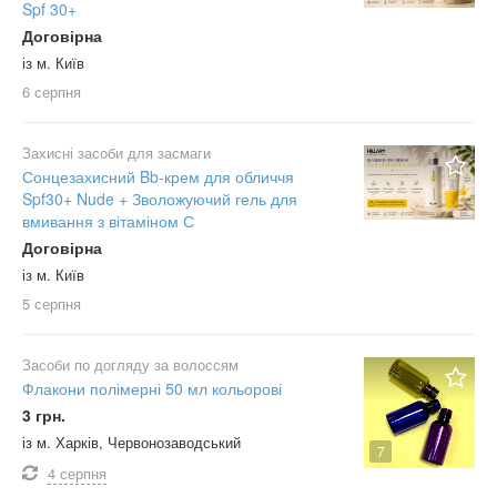
Spf 30+
Договірна
із м. Київ
6 серпня
Захисні засоби для засмаги
Сонцезахисний Bb-крем для обличчя
Spf30+ Nude + Зволожуючий гель для
вмивання з вітаміном С
Договірна
із м. Київ
5 серпня
Засоби по догляду за волоссям
Флакони полімерні 50 мл кольорові
3 грн.
із м. Харків, Червонозаводський
7
4 серпня