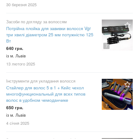
30 березня
2025
Засоби по догляду за волоссям
Потрійна плойка для завивки волосся Vgr
три хвилі діаметром 25 мм потужністю 125
Вт
7
640 грн.
із м. Львів
13 лютого
2025
Інструменти для укладання волосся
Стайлер для волос 5 в 1 + Кейс чехол
многофункциональный для всех типов
волос в удобном чемоданчике
7
650 грн.
із м. Львів
4 січня
2025