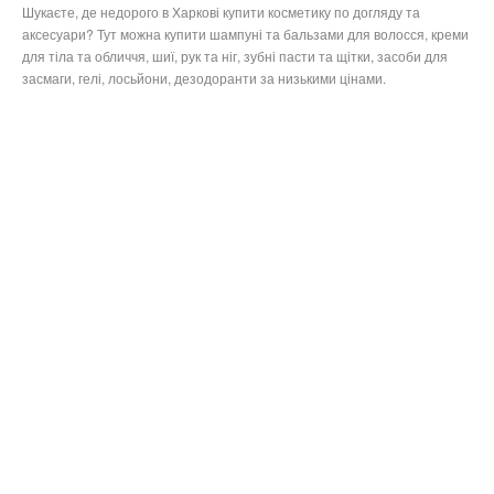
Шукаєте, де недорого в Харкові купити косметику по догляду та
аксесуари? Тут можна купити шампуні та бальзами для волосся, креми
для тіла та обличчя, шиї, рук та ніг, зубні пасти та щітки, засоби для
засмаги, гелі, лосьйони, дезодоранти за низькими цінами.