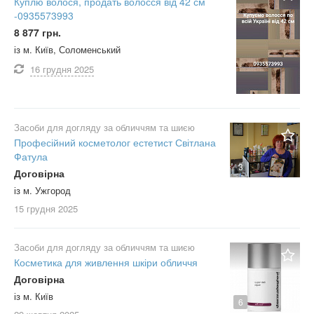
Куплю волося, продать волосся від 42 см
-0935573993
8 877 грн.
із м. Київ, Соломенський
16 грудня
2025
Засоби для догляду за обличчям та шиєю
Професійний косметолог естетист Світлана
Фатула
3
Договірна
із м. Ужгород
15 грудня
2025
Засоби для догляду за обличчям та шиєю
Косметика для живлення шкіри обличчя
Договірна
із м. Київ
6