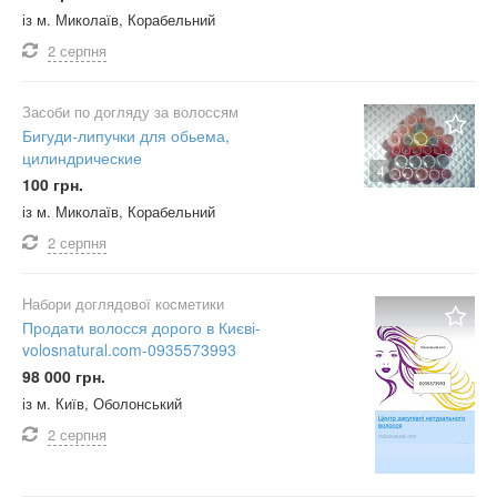
із м. Миколаїв, Корабельний
2 серпня
Засоби по догляду за волоссям
Бигуди-липучки для обьема,
цилиндрические
4
100 грн.
із м. Миколаїв, Корабельний
2 серпня
Набори доглядової косметики
Продати волосся дорого в Києві-
volosnatural.com-0935573993
98 000 грн.
із м. Київ, Оболонський
2 серпня