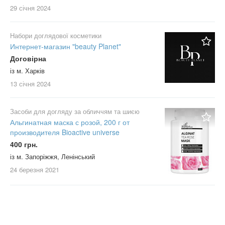
29 січня
2024
Набори доглядової косметики
Интернет-магазин "beauty Planet"
Договірна
із м. Харків
13 січня
2024
Засоби для догляду за обличчям та шиєю
Альгинатная маска с розой, 200 г от
производителя Bioactive universe
400 грн.
із м. Запоріжжя, Ленінський
24 березня
2021