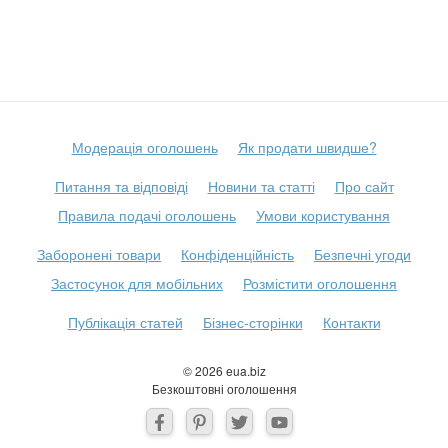
Модерація оголошень
Як продати швидше?
Питання та відповіді
Новини та статті
Про сайт
Правила подачі оголошень
Умови користування
Заборонені товари
Конфіденційність
Безпечні угоди
Застосунок для мобільних
Розмістити оголошення
Публікація статей
Бізнес-сторінки
Контакти
© 2026 eua.biz
Безкоштовні оголошення