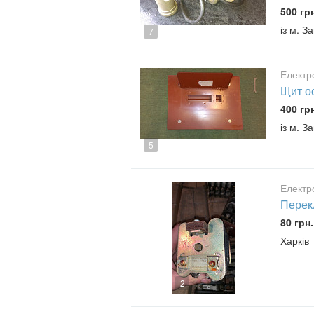
500 гр
із м. З
7
Електр
Щит о
400 гр
із м. З
5
Електр
Перекл
80 грн.
Харків
2