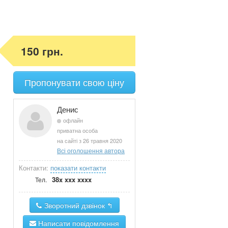
150 грн.
Пропонувати свою ціну
Денис
офлайн
приватна особа
на сайті з 26 травня 2020
Всі оголошення автора
Контакти:
показати контакти
38x xxx xxxx
Тел.
Зворотний дзвінок ↰
Написати повідомлення