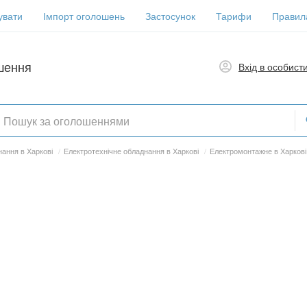
увати
Імпорт оголошень
Застосунок
Тарифи
Правил
шення
Вхід в особист
нання в Харкові
/
Електротехнічне обладнання в Харкові
/
Електромонтажне в Харкові