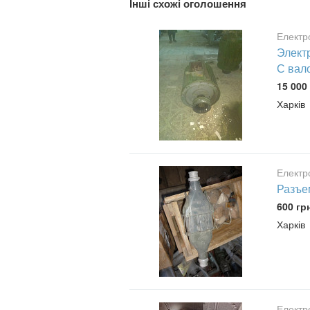
Інші схожі оголошення
Електр
Электр
С вал
15 000 
Харків
Електр
Разъе
600 гр
Харків
Електр