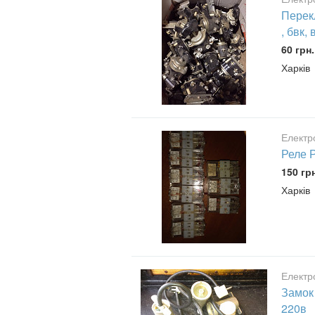
Перекл
, бвк, 
60 грн.
Харків
Електр
Реле 
150 гр
Харків
Електр
Замок
220в