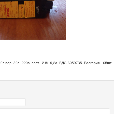
в.пер. 32а. 220в. пост.12.8/19,2а. БДС-6059735. Болгария. -65шт