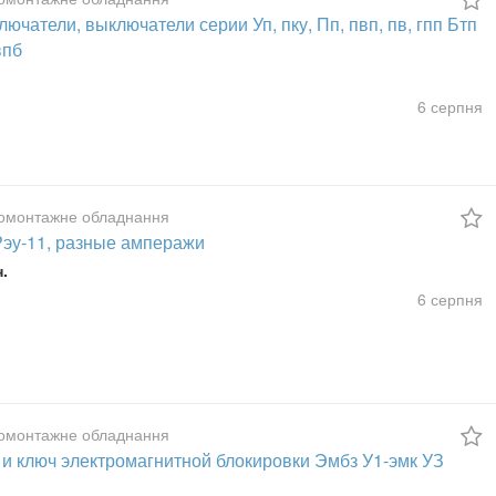
ючатели, выключатели серии Уп, пку, Пп, пвп, пв, гпп Бтп
впб
6 серпня
омонтажне обладнання
Рэу-11, разные амперажи
н.
6 серпня
омонтажне обладнання
 и ключ электромагнитной блокировки Эмбз У1-эмк УЗ