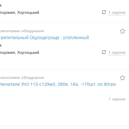
н.
апоріжжя, Хортицький
1 серпня
омонтажне обладнання
светительный Ощ/ощв/уощв - утопленный
н.
апоріжжя, Хортицький
1 серпня
омонтажне обладнання
ючатели Уп3-112-с129м3, 380в. 16а. -170шт. по 80грн
1 серпня