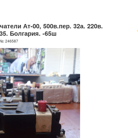
тели Ат-00, 500в.пер. 32а. 220в.
735. Болгария. -65ш
 №: 246587