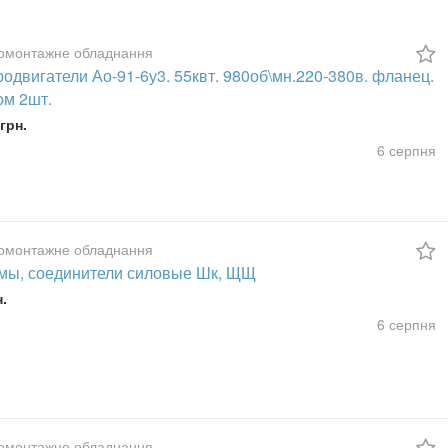
омонтажне обладнання
одвигатели Ао-91-6у3. 55квт. 980об\мн.220-380в. фланец.
ом 2шт.
грн.
6 серпня
омонтажне обладнання
мы, соединители силовые Шк, ЩЩ
н.
6 серпня
омонтажне обладнання