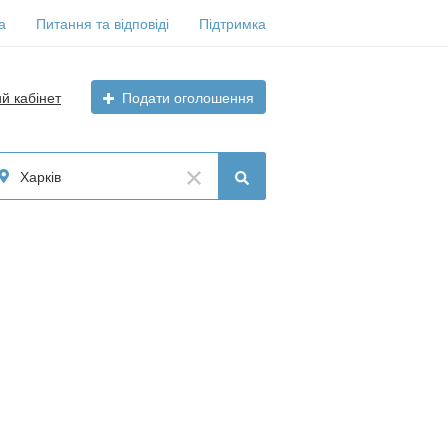
а
Питання та відповіді
Підтримка
ий кабінет
Подати оголошення
Харків