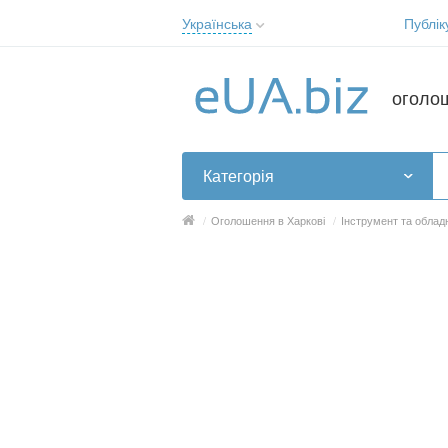
Українська
Публік
Русский
Українська
оголо
Категорія
/
Оголошення в Харкові
/
Інструмент та облад