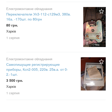
Електромонтажне обладнання
Переключатели Уп3-112-с129м3, 380в.
16а. -170шт. по 80грн
80 грн.
Харків
1 серпня
2
Електромонтажне обладнання
Самопишущие регистрирующие
приборы, Ксп2-005, 220в. 25в.а. от 0-
2.-1шт.
3 500 грн.
Харків
2
1 серпня