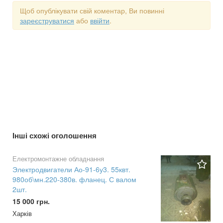
Щоб опублікувати свій коментар, Ви повинні
зареєструватися
або
ввійти
.
Інші схожі оголошення
Електромонтажне обладнання
Электродвигатели Ао-91-6у3. 55квт.
980об\мн.220-380в. фланец. С валом
2шт.
15 000 грн.
Харків