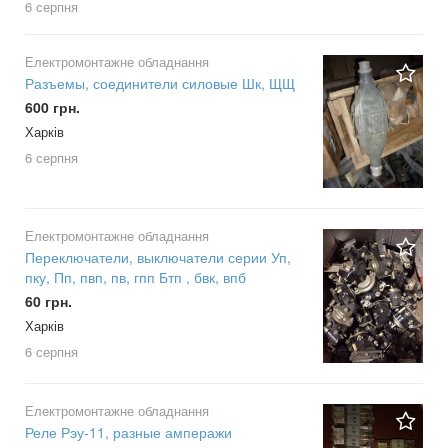
6 серпня
Електромонтажне обладнання
Разъемы, соединители силовые Шк, ЩЩ
600 грн.
Харків
6 серпня
Електромонтажне обладнання
Переключатели, выключатели серии Уп,
пку, Пп, пвп, пв, гпп Бтп , бвк, впб
60 грн.
Харків
6 серпня
Електромонтажне обладнання
Реле Рэу-11, разные амперажи