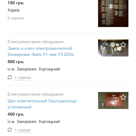
150 грн.
Харків
6 серпня
Електромонтажне обладнання
Замок и ключ электромагнитной
7
блокировки Эмбз У1-эмк УЗ 220в
500 грн.
із м. Запоріжжя, Хортицький
1 серпня
Електромонтажне обладнання
Щит осветительный Ощ/ощв/уощв -
5
утопленный
400 грн.
із м. Запоріжжя, Хортицький
1 серпня