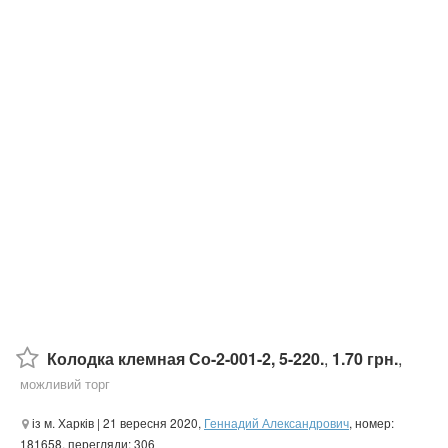
Колодка клемная Со-2-001-2, 5-220.
,
1.70 грн.
,
можливий торг
із м. Харків
| 21 вересня 2020,
Геннадий Александрович
, номер:
181658, перегляди: 306