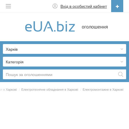
Вхід в особистий кабінет
Українська
оголошення
Русский
Українська
Харків
Категорія
я в Харкові
/
Електротехнічне обладнання в Харкові
/
Електромонтажне в Харкові