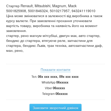
Стартер Renault, Mitsubishi, Magnum, Mack
5001825908, 5001846324, 5010217957, 943241119010
Ціна може змінюватися в залежності від виробника а також
курсу валюти. При замовленні прохання уточнювати
вартість товару, виробника та наявність його на момент
замовлення.
стартер, рено магнум мітсубіші, двигун мак, авто стартер,
бендикс до стартера, втягуюче реле, запчастини для
стартера, бендикс Львів, трак техніка, автозапчастини даф,
ман, рено,
Показати контакти
06x xxx xxxx, 09x xxx xxxx
Тел.
06xxxxx
WhatsApp
06xxxxx
Viber
06xxxxx
Telegram
Замовити зворотний дзвінок