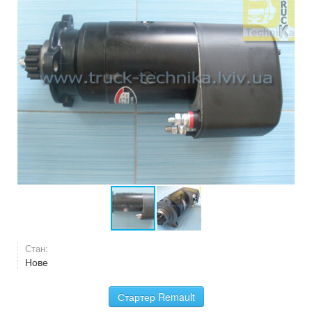
Стан:
Нове
Стартер Remault