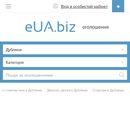
Вхід в особистий кабінет
Українська
оголошення
Русский
Українська
Дубляни
Категорія
Автозапчастини в Дублянах
/
Двигуни і деталі в Дублянах
/
Стартери в Дублянах