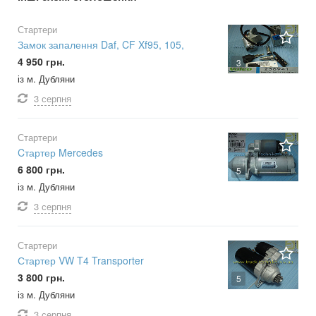
Стартери
Замок запалення Daf, CF Xf95, 105,
4 950 грн.
3
із м. Дубляни
3 серпня
Стартери
Cтартер Mercedes
6 800 грн.
5
із м. Дубляни
3 серпня
Стартери
Стартер VW T4 Transporter
3 800 грн.
5
із м. Дубляни
3 серпня