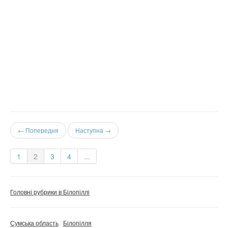
← Попередня
Наступна →
1
2
3
4
...
Головні рубрики в Білопіллі
Сумська область
Білопілля