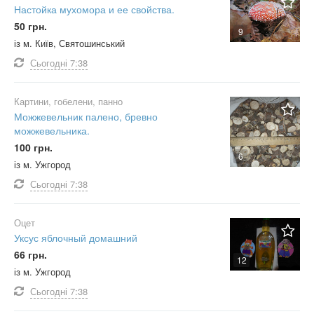
Настойка мухомора и ее свойства.
50 грн.
9
із м. Київ, Святошинський
Сьогодні
7:38
Картини, гобелени, панно
Можжевельник палено, бревно
можжевельника.
100 грн.
6
із м. Ужгород
Сьогодні
7:38
Оцет
Уксус яблочный домашний
66 грн.
12
із м. Ужгород
Сьогодні
7:38