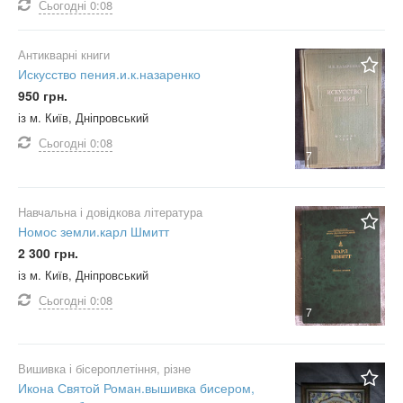
Сьогодні
0:08
Антикварні книги
Искусство пения.и.к.назаренко
950 грн.
із м. Київ, Дніпровський
Сьогодні
0:08
7
Навчальна і довідкова література
Номос земли.карл Шмитт
2 300 грн.
із м. Київ, Дніпровський
Сьогодні
0:08
7
Вишивка і бісероплетіння, різне
Икона Святой Роман.вышивка бисером,