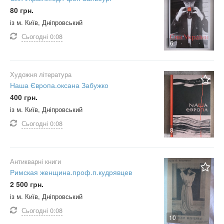
80 грн.
із м. Київ, Дніпровський
Сьогодні
0:08
6
Художня література
Наша Європа.оксана Забужко
400 грн.
із м. Київ, Дніпровський
Сьогодні
0:08
8
Антикварні книги
Римская женщина.проф.п.кудрявцев
2 500 грн.
із м. Київ, Дніпровський
Сьогодні
0:08
10