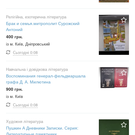
Релігійна, езотерична література
Брак и семья.митрополит Сурожский
Антоний
400 грн.
із м. Київ, Дніпровський
Сьогодні
0:08
Навчальна і довідкова література
Воспоминания генерал-фельдмаршала
графа Д. А. Милютина
2
900 грн.
із м. Київ
Сьогодні
0:08
Художня література
Пушкин А Дневники Записки. Серия:
Литературные памятники