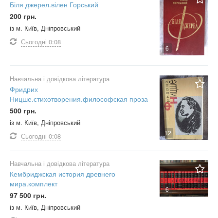
Біля джерел.вілен Горський
200 грн.
із м. Київ, Дніпровський
Сьогодні
0:08
6
Навчальна і довідкова література
Фридрих
Ницше.стихотворения.философская проза
500 грн.
із м. Київ, Дніпровський
12
Сьогодні
0:08
Навчальна і довідкова література
Кембриджская история древнего
мира.комплект
6
97 500 грн.
із м. Київ, Дніпровський