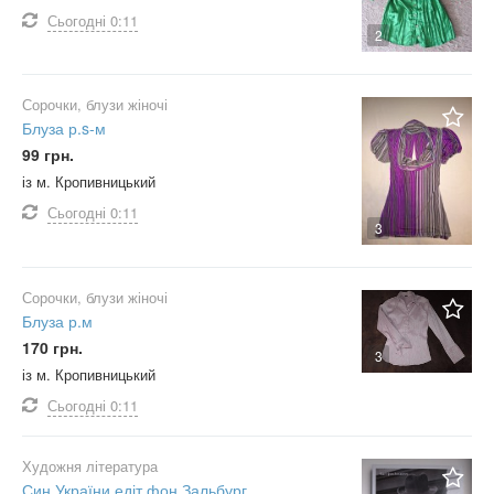
Сьогодні
0:11
2
Сорочки, блузи жіночі
Блуза р.s-м
99 грн.
із м. Кропивницький
Сьогодні
0:11
3
Сорочки, блузи жіночі
Блуза р.м
170 грн.
3
із м. Кропивницький
Сьогодні
0:11
Художня література
Син України.едіт фон Зальбург