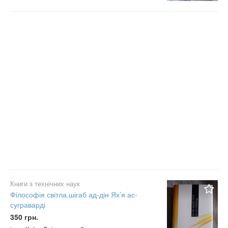
Книги з технічних наук
Філософія світла.шігаб ад-дін Ях’я ас-
суграварді
350 грн.