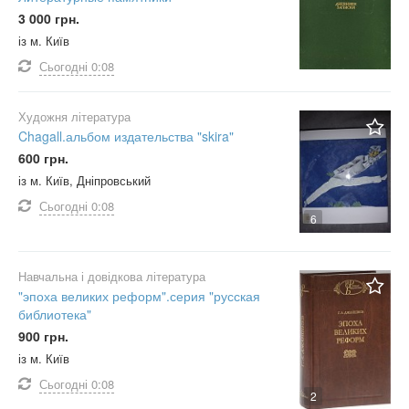
3 000 грн.
із м. Київ
Сьогодні
0:08
Художня література
Chagall.альбом издательства "skira"
600 грн.
із м. Київ, Дніпровський
Сьогодні
0:08
6
Навчальна і довідкова література
"эпоха великих реформ".серия "русская
библиотека"
900 грн.
із м. Київ
Сьогодні
0:08
2