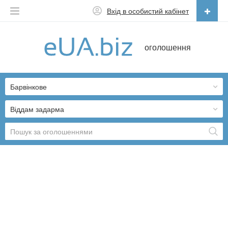
Вхід в особистий кабінет
Українська
оголошення
Русский
Українська
Барвінкове
Віддам задарма