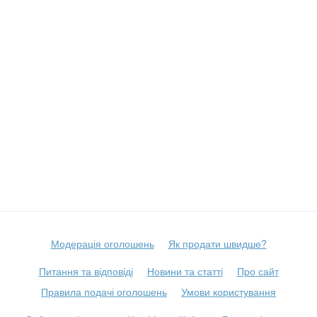
Модерація оголошень
Як продати швидше?
Питання та відповіді
Новини та статті
Про сайт
Правила подачі оголошень
Умови користування