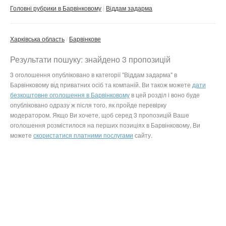
Головні рубрики в Барвінковому
Віддам задарма
Харківська область
Барвінкове
Результати пошуку: знайдено 3 пропозицій
3 оголошення опубліковано в категорії "Віддам задарма" в
Барвінковому від приватних осіб та компаній. Ви також можете
дати
безкоштовне оголошення в Барвінковому
в цей розділ і воно буде
опубліковано одразу ж після того, як пройде перевірку
модератором. Якщо Ви хочете, щоб серед 3 пропозицій Ваше
оголошення розмістилося на перших позиціях в Барвінковому, Ви
можете
скористатися платними послугами
сайту.