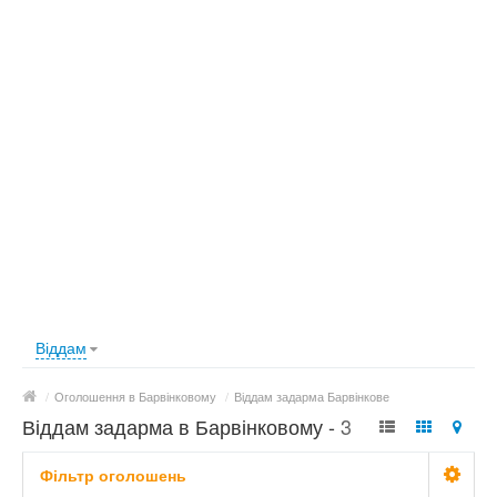
Віддам
/
Оголошення в Барвінковому
/
Віддам задарма Барвінкове
Віддам задарма в Барвінковому - 3
оголошення
Фільтр оголошень