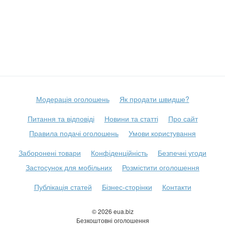
Модерація оголошень
Як продати швидше?
Питання та відповіді
Новини та статті
Про сайт
Правила подачі оголошень
Умови користування
Заборонені товари
Конфіденційність
Безпечні угоди
Застосунок для мобільних
Розмістити оголошення
Публікація статей
Бізнес-сторінки
Контакти
© 2026 eua.biz
Безкоштовні оголошення