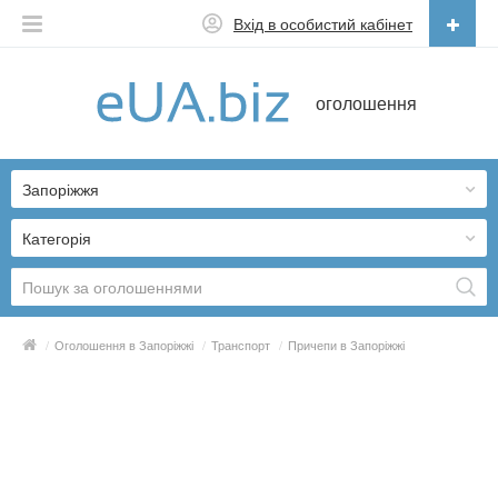
Вхід в особистий кабінет
Українська
оголошення
Русский
Українська
Запоріжжя
Категорія
/
Оголошення в Запоріжжі
/
Транспорт
/
Причепи в Запоріжжі