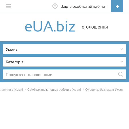
Вхід в особистий кабінет
Українська
оголошення
Русский
Українська
Умань
Категорія
ошення в Умані
/
Свіжі вакансії, пошук роботи в Умані
/
Охорона, безпека в Умані