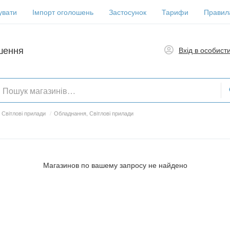
увати
Імпорт оголошень
Застосунок
Тарифи
Правил
шення
Вхід в особист
 Світлові прилади
/
Обладнання, Світлові прилади
Магазинов по вашему запросу не найдено