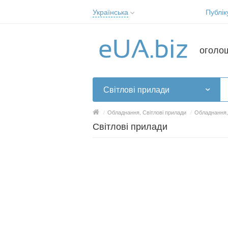
Українська
Публік
Русский
Українська
оголо
Світлові прилади
/
Обладнання, Світлові прилади
/
Обладнання,
Світлові прилади