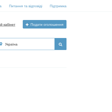
а
Питання та відповіді
Підтримка
ий кабінет
Подати оголошення
Україна