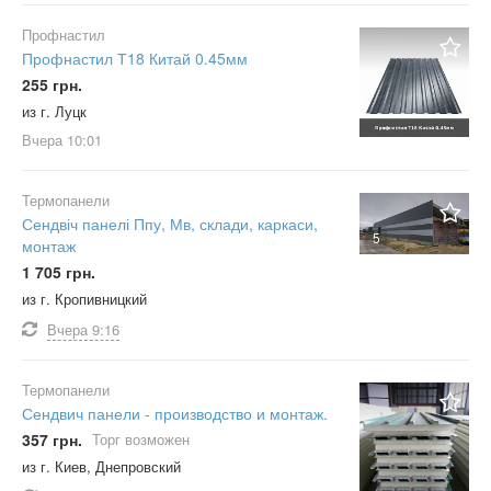
Профнастил
Профнастил Т18 Китай 0.45мм
255 грн.
из г. Луцк
Вчера
10:01
Термопанели
Сендвіч панелі Ппу, Мв, склади, каркаси,
5
монтаж
1 705 грн.
из г. Кропивницкий
Вчера
9:16
Термопанели
Сендвич панели - производство и монтаж.
357 грн.
Торг возможен
из г. Киев, Днепровский