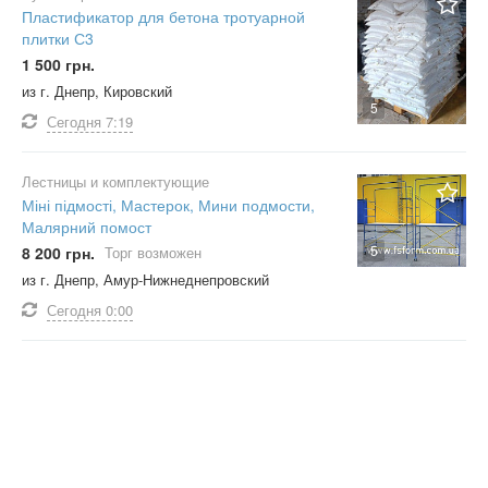
Пластификатор для бетона тротуарной
плитки С3
1 500 грн.
из г. Днепр, Кировский
5
Сегодня
7:19
Лестницы и комплектующие
Міні підмості, Мастерок, Мини подмости,
Малярний помост
5
8 200 грн.
Торг возможен
из г. Днепр, Амур-Нижнеднепровский
Сегодня
0:00