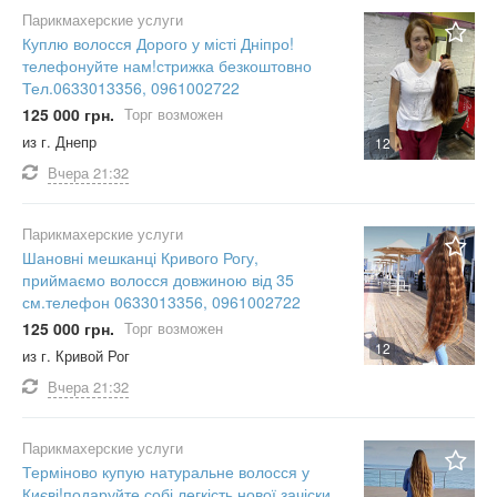
Парикмахерские услуги
Куплю волосся Дорого у місті Дніпро!
телефонуйте нам!стрижка безкоштовно
Тел.0633013356, 0961002722
125 000 грн.
Торг возможен
из г. Днепр
12
Вчера
21:32
Парикмахерские услуги
Шановні мешканці Кривого Рогу,
приймаємо волосся довжиною від 35
см.телефон 0633013356, 0961002722
125 000 грн.
Торг возможен
12
из г. Кривой Рог
Вчера
21:32
Парикмахерские услуги
Терміново купую натуральне волосся у
Києві!подаруйте собі легкість нової зачіски