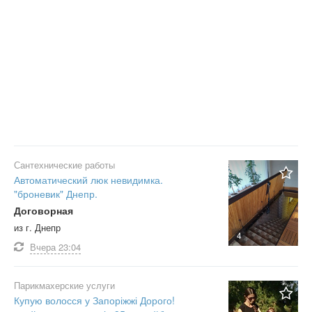
Сантехнические работы
Автоматический люк невидимка.
"броневик" Днепр.
Договорная
из г. Днепр
4
Вчера
23:04
Парикмахерские услуги
Купую волосся у Запоріжжі Дорого!