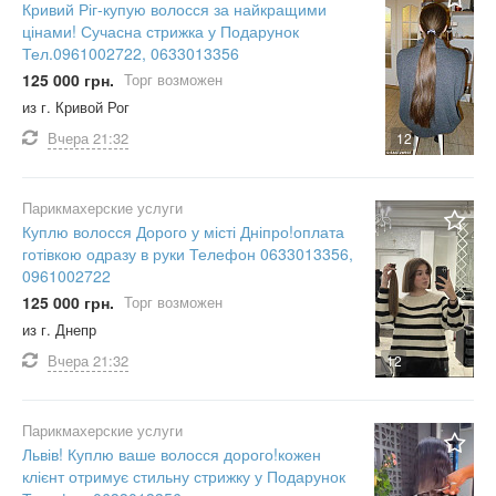
Кривий Ріг-купую волосся за найкращими
цінами! Сучасна стрижка у Подарунок
Тел.0961002722, 0633013356
125 000 грн.
Торг возможен
из г. Кривой Рог
Вчера
21:32
12
Парикмахерские услуги
Куплю волосся Дорого у місті Дніпро!оплата
готівкою одразу в руки Телефон 0633013356,
0961002722
125 000 грн.
Торг возможен
из г. Днепр
Вчера
21:32
12
Парикмахерские услуги
Львів! Куплю ваше волосся дорого!кожен
клієнт отримує стильну стрижку у Подарунок