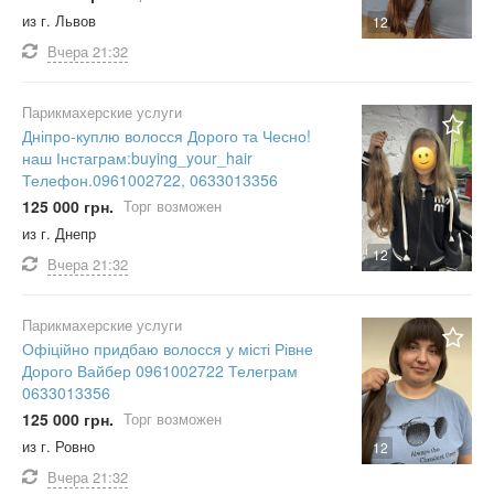
из г. Львов
12
Вчера
21:32
Парикмахерские услуги
Дніпро-куплю волосся Дорого та Чесно!
наш Інстаграм:buying_your_hair
Телефон.0961002722, 0633013356
125 000 грн.
Торг возможен
из г. Днепр
12
Вчера
21:32
Парикмахерские услуги
Офіційно придбаю волосся у місті Рівне
Дорого Вайбер 0961002722 Телеграм
0633013356
125 000 грн.
Торг возможен
из г. Ровно
12
Вчера
21:32