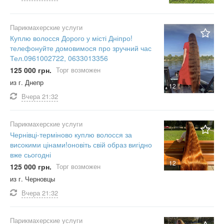
Парикмахерские услуги
Куплю волосся Дорого у місті Дніпро!
телефонуйте домовимося про зручний час
Тел.0961002722, 0633013356
125 000 грн.
Торг возможен
из г. Днепр
12
Вчера
21:32
Парикмахерские услуги
Чернівці-терміново куплю волосся за
високими цінами!оновіть свій образ вигідно
вже сьогодні
12
125 000 грн.
Торг возможен
из г. Черновцы
Вчера
21:32
Парикмахерские услуги