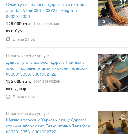
Суми-купую волосся Дорого та з вигодою
для Вас Viber 0961002722 Telegram
0633013356
12
125 000 грн.
Торг возможен
из г. Сумы
Вчера
21:32
Парикмахерские услуги
Дніпро-куплю волосся Дорого Приймаю
жіночі, чоловічі та дитячі локони Телефон
0633013356, 0961002722
125 000 грн.
Торг возможен
12
из г. Днепр
Вчера
21:32
Парикмахерские услуги
Шукаю волосся у Харкові- плачу Дорого!
стрижка абсолютно Безкоштовно Телефон
0633013356, 0961002722