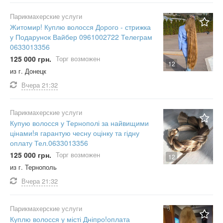
Парикмахерские услуги
Житомир! Куплю волосся Дорого - стрижка
у Подарунок Вайбер 0961002722 Телеграм
0633013356
125 000 грн.
Торг возможен
12
из г. Донецк
Вчера
21:32
Парикмахерские услуги
Купую волосся у Тернополі за найвищими
цінами!я гарантую чесну оцінку та гідну
оплату Тел.0633013356
125 000 грн.
Торг возможен
12
из г. Тернополь
Вчера
21:32
Парикмахерские услуги
Куплю волосся у місті Дніпро!оплата