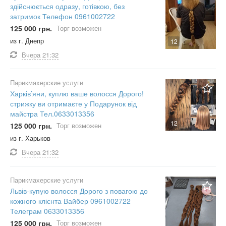
здійснюється одразу, готівкою, без
затримок Телефон 0961002722
125 000 грн.
Торг возможен
из г. Днепр
12
Вчера
21:32
Парикмахерские услуги
Харків’яни, куплю ваше волосся Дорого!
стрижку ви отримаєте у Подарунок від
майстра Тел.0633013356
12
125 000 грн.
Торг возможен
из г. Харьков
Вчера
21:32
Парикмахерские услуги
Львів-купую волосся Дорого з повагою до
кожного клієнта Вайбер 0961002722
Телеграм 0633013356
125 000 грн.
Торг возможен