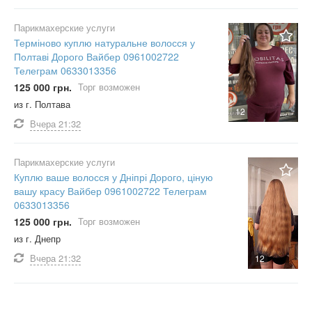
Парикмахерские услуги
Терміново куплю натуральне волосся у
Полтаві Дорого Вайбер 0961002722
Телеграм 0633013356
125 000 грн.
Торг возможен
из г. Полтава
12
Вчера
21:32
Парикмахерские услуги
Куплю ваше волосся у Дніпрі Дорого, ціную
вашу красу Вайбер 0961002722 Телеграм
0633013356
125 000 грн.
Торг возможен
из г. Днепр
Вчера
21:32
12