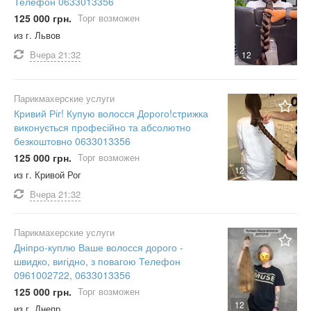
Телефон 0633013356
125 000 грн.
Торг возможен
из г. Львов
Вчера
21:32
12
Парикмахерские услуги
Кривий Ріг! Купую волосся Дорого!стрижка
виконується професійно та абсолютно
безкоштовно 0633013356
125 000 грн.
Торг возможен
12
из г. Кривой Рог
Вчера
21:32
Парикмахерские услуги
Дніпро-куплю Ваше волосся дорого -
швидко, вигідно, з повагою Телефон
0961002722, 0633013356
125 000 грн.
Торг возможен
12
из г. Днепр