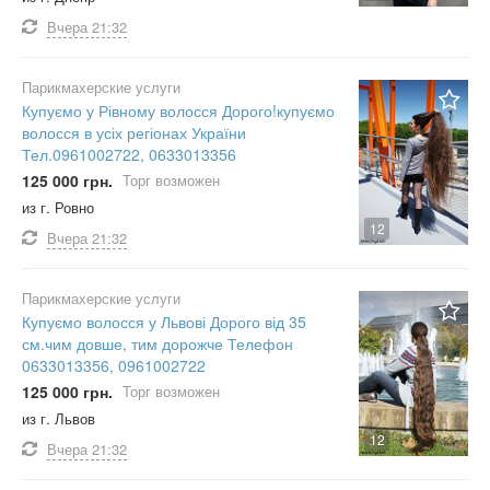
Вчера
21:32
Парикмахерские услуги
Купуємо у Рівному волосся Дорого!купуємо
волосся в усіх регіонах України
Тел.0961002722, 0633013356
125 000 грн.
Торг возможен
из г. Ровно
12
Вчера
21:32
Парикмахерские услуги
Купуємо волосся у Львові Дорого від 35
см.чим довше, тим дорожче Телефон
0633013356, 0961002722
125 000 грн.
Торг возможен
из г. Львов
12
Вчера
21:32