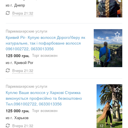
из г. Днепр
Вчера
21:32
12
Парикмахерские услуги
Кривий Ріг- Купую волосся Дорого!беру як
натуральне, так і пофарбоване волосся
0961002722, 0633013356
125 000 грн.
Торг возможен
из г. Кривой Рог
12
Вчера
21:32
Парикмахерские услуги
Куплю Ваше волосся у Харкові Стрижка
виконується професійно та безкоштовно
Тел.0961002722, 0633013356
125 000 грн.
Торг возможен
из г. Харьков
Вчера
21:32
12