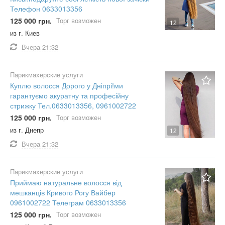
Телефон 0633013356
125 000 грн.
Торг возможен
12
из г. Киев
Вчера
21:32
Парикмахерские услуги
Куплю волосся Дорого у Дніпрі!ми
гарантуємо акуратну та професійну
стрижку Тел.0633013356, 0961002722
125 000 грн.
Торг возможен
из г. Днепр
12
Вчера
21:32
Парикмахерские услуги
Приймаю натуральне волосся від
мешканців Кривого Рогу Вайбер
0961002722 Телеграм 0633013356
125 000 грн.
Торг возможен