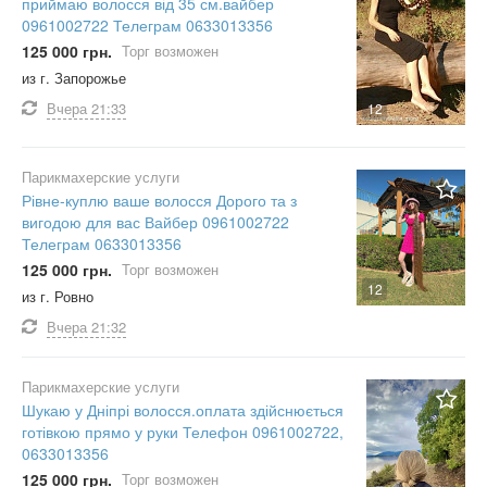
приймаю волосся від 35 см.вайбер
0961002722 Телеграм 0633013356
125 000 грн.
Торг возможен
из г. Запорожье
Вчера
21:33
12
Парикмахерские услуги
Рівне-куплю ваше волосся Дорого та з
вигодою для вас Вайбер 0961002722
Телеграм 0633013356
125 000 грн.
Торг возможен
12
из г. Ровно
Вчера
21:32
Парикмахерские услуги
Шукаю у Дніпрі волосся.оплата здійснюється
готівкою прямо у руки Телефон 0961002722,
0633013356
125 000 грн.
Торг возможен