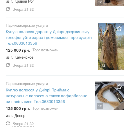
из г. Кривой Рог
12
Вчера
21:32
Парикмахерские услуги
Купую волосся дорого у Дніпродзержинську!
телефонуйте зараз і домовимося про зустріч
Тел.0633013356
125 000 грн.
Торг возможен
из г. Каменское
Вчера
21:32
12
Парикмахерские услуги
Куплю волосся у Дніпрі Приймаю
натуральне волосся а також пофарбоване
чи навіть сиве Тел.0633013356
12
125 000 грн.
Торг возможен
из г. Днепр
Вчера
21:32