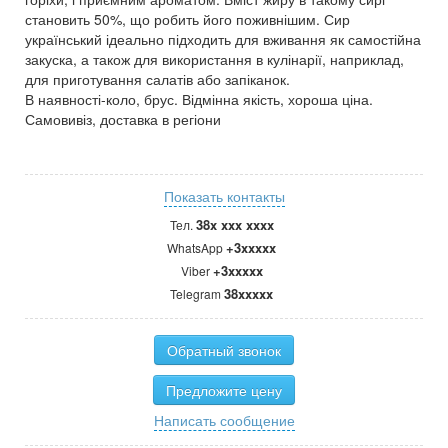
становить 50%, що робить його поживнішим. Сир
український ідеально підходить для вживання як самостійна
закуска, а також для використання в кулінарії, наприклад,
для приготування салатів або запіканок.
В наявності-коло, брус. Відмінна якість, хороша ціна.
Самовивіз, доставка в регіони
Показать контакты
38x xxx xxxx
Тел.
+3xxxxx
WhatsApp
+3xxxxx
Viber
38xxxxx
Telegram
Обратный звонок
Предложите цену
Написать сообщение