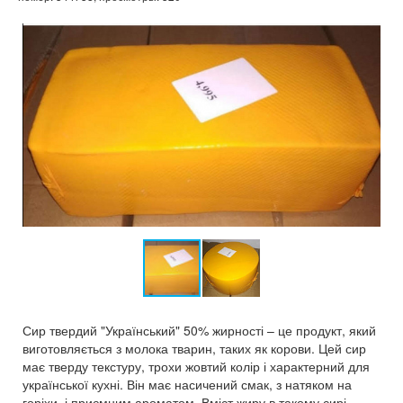
Сир твердий "Український" 50% жирності – це продукт, який
виготовляється з молока тварин, таких як корови. Цей сир
має тверду текстуру, трохи жовтий колір і характерний для
української кухні. Він має насичений смак, з натяком на
горіхи, і приємним ароматом. Вміст жиру в такому сирі