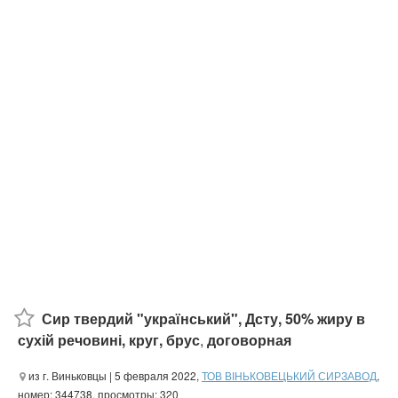
Сир твердий "український", Дсту, 50% жиру в
сухій речовині, круг, брус
,
договорная
из г. Виньковцы
| 5 февраля 2022,
ТОВ ВІНЬКОВЕЦЬКИЙ СИРЗАВОД
,
номер: 344738, просмотры: 320