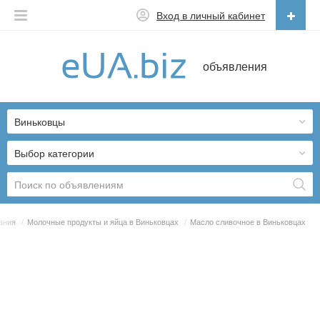
Вход в личный кабинет
Русский
объявления
Русский
Українська
Виньковцы
Выбор категории
ания
/
Молочные продукты и яйца в Виньковцах
/
Масло сливочное в Виньковцах