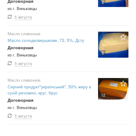
Договорная
5
из г. Виньковцы
5 августа
Масло сливочное
Масло солодковершкове, 72, 5%, Дсту
Договорная
5
из г. Виньковцы
5 августа
Масло сливочное
Сирний продукт"український", 50% жиру в
сухій речовині, круг, брус
12
Договорная
из г. Виньковцы
5 августа