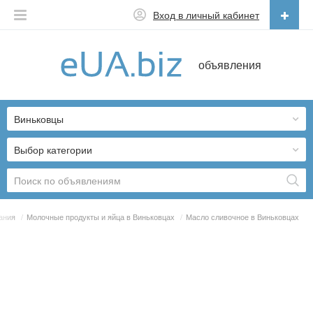
Вход в личный кабинет
Русский
объявления
Русский
Українська
Виньковцы
Выбор категории
ания
/
Молочные продукты и яйца в Виньковцах
/
Масло сливочное в Виньковцах