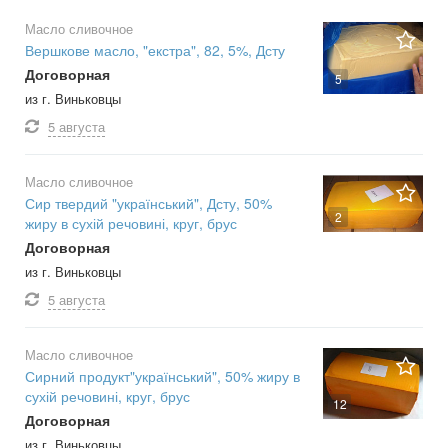
Масло сливочное
Вершкове масло, "екстра", 82, 5%, Дсту
Договорная
5
из г. Виньковцы
5 августа
Масло сливочное
Сир твердий "український", Дсту, 50%
2
жиру в сухій речовині, круг, брус
Договорная
из г. Виньковцы
5 августа
Масло сливочное
Сирний продукт"український", 50% жиру в
сухій речовині, круг, брус
12
Договорная
из г. Виньковцы