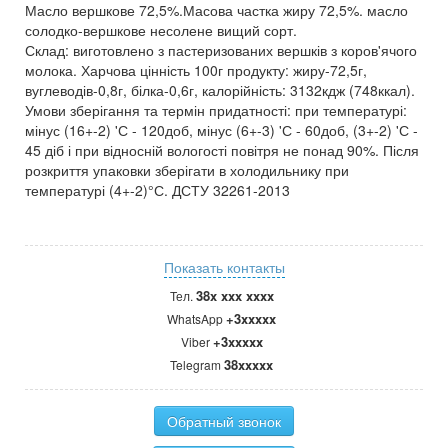
Масло вершкове 72,5%.Масова частка жиру 72,5%. масло
солодко-вершкове несолене вищий сорт.
Склад: виготовлено з пастеризованих вершків з коров'ячого
молока. Харчова цінність 100г продукту: жиру-72,5г,
вуглеводів-0,8г, білка-0,6г, калорійність: 3132кдж (748ккал).
Умови зберігання та термін придатності: при температурі:
мінус (16+-2) 'С - 120доб, мінус (6+-3) 'С - 60доб, (3+-2) 'С -
45 діб і при відносній вологості повітря не понад 90%. Після
розкриття упаковки зберігати в холодильнику при
температурі (4+-2)°С. ДСТУ 32261-2013
Показать контакты
38x xxx xxxx
Тел.
+3xxxxx
WhatsApp
+3xxxxx
Viber
38xxxxx
Telegram
Обратный звонок